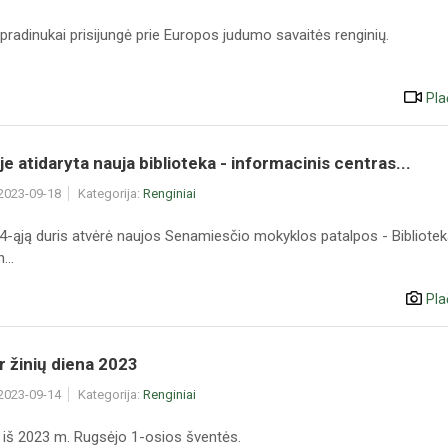
radinukai prisijungė prie Europos judumo savaitės renginių.
Pla
e atidaryta nauja biblioteka - informacinis centras...
 2023-09-18
Kategorija:
Renginiai
4-ąją duris atvėrė naujos Senamiesčio mokyklos patalpos - Bibliotek
...
Pla
r žinių diena 2023
 2023-09-14
Kategorija:
Renginiai
 iš 2023 m. Rugsėjo 1-osios šventės.