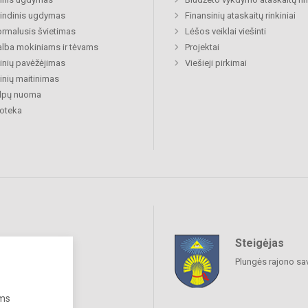
indinis ugdymas
Finansinių ataskaitų rinkiniai
rmalusis švietimas
Lėšos veiklai viešinti
lba mokiniams ir tėvams
Projektai
nių pavėžėjimas
Viešieji pirkimai
nių maitinimas
alpų nuoma
ioteka
Steigėjas
raukime
Plungės rajono sa
ums