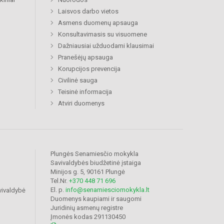
Laisvos darbo vietos
Asmens duomenų apsauga
Konsultavimasis su visuomene
Dažniausiai užduodami klausimai
Pranešėjų apsauga
Korupcijos prevencija
Civilinė sauga
Teisinė informacija
Atviri duomenys
Plungės Senamiesčio mokykla
Savivaldybės biudžetinė įstaiga
Minijos g. 5, 90161 Plungė
Tel.Nr.
+370 448 71 696
El. p.
info@senamiesciomokykla.lt
vivaldybė
Duomenys kaupiami ir saugomi
Juridinių asmenų registre
Įmonės kodas 291130450