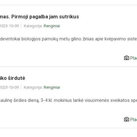
as. Pirmoji pagalba jam sutrikus
 2023-10-09
Kategorija:
Renginiai
devintokai biologijos pamokų metu gilino žinias apie kvėpavimo sist
Pla
aiko širdutė
 2023-10-09
Kategorija:
Renginiai
aulinę širdies dieną, 3-4 kl. mokinius lankė visuomenės sveikatos spec
Pla