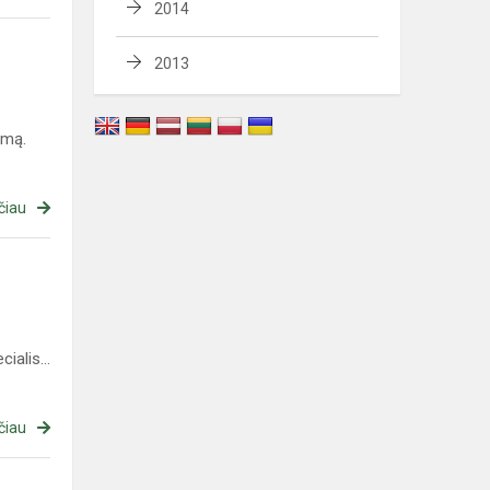
2014
2013
emą.
čiau
ialis...
čiau