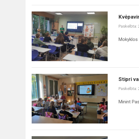
Kvėpavimas.
Kvėpavim
Pirmoji
Paskelbta:
pagalba
jam
Mokyklos 
sutrikus
Stipri
Stipri v
vaiko
Paskelbta:
širdutė
Minint Pas