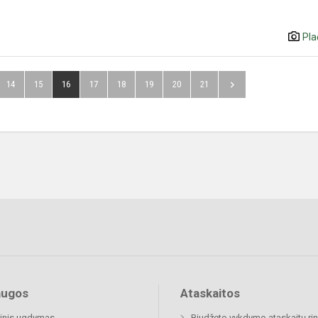
Pla
14
15
16
17
18
19
20
21
augos
Ataskaitos
inis ugdymas
Biudžeto vykdymo ataskaitų rin