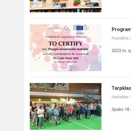
tremtis,
tremtiniai,
pol...
Programavimo
Program
savaitė
Paskelbta:
,,Žaidybinis
programavimas“
2023 m. s
Tarpklasinės
Tarpklas
ketvirtokų
Paskelbta:
kvadrato
varžybos
Spalio 18 