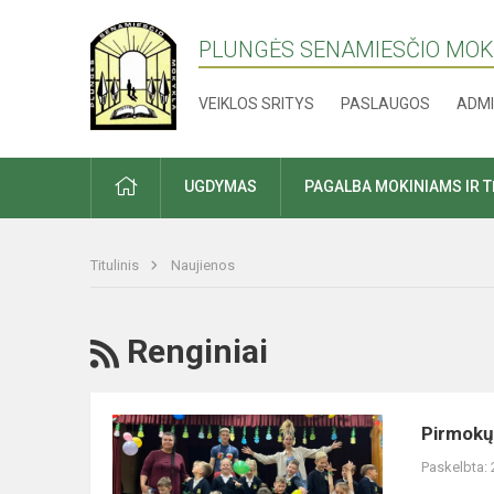
PLUNGĖS SENAMIESČIO MO
VEIKLOS SRITYS
PASLAUGOS
ADMI
PRADŽIA
UGDYMAS
PAGALBA MOKINIAMS IR 
Titulinis
Naujienos
RSS
Renginiai
Pirmokų
Pirmokų 
ir
Paskelbta:
penktokų