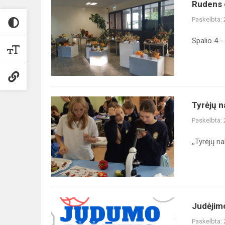
Rudens
Rudens 
gėrybių
Paskelbta:
ir
puokščių
Spalio 4 
paroda
2023
Tyrėjų
Tyrėjų n
naktis
Paskelbta:
2023
,,Tyrėjų n
Judėjimo
Judėjim
diena
Paskelbta: