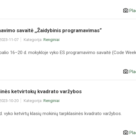
Pla
avimo savaitė ,,Žaidybinis programavimas“
 2023-11-07
Kategorija:
Renginiai
palio 16–20 d. mokykloje vyko ES programavimo savaitė (Code Week
Pla
inės ketvirtokų kvadrato varžybos
 2023-10-20
Kategorija:
Renginiai
d. vyko ketvirtų klasių mokinių tarpklasinės kvadrato varžybos.
Pla