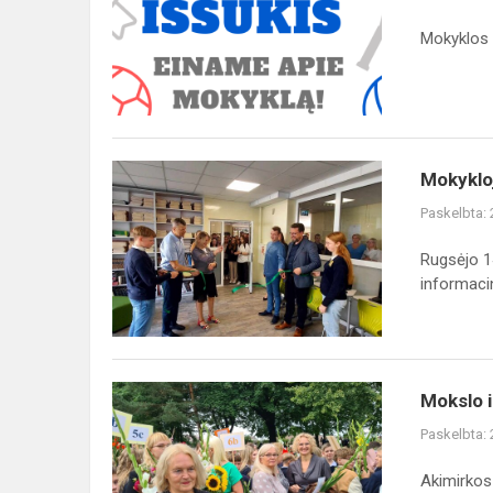
Mokyklos p
Mokykloje
Mokykloj
atidaryta
Paskelbta:
nauja
biblioteka
Rugsėjo 1
-
informacin
informacinis
centras...
Mokslo
Mokslo i
ir
Paskelbta:
žinių
diena
Akimirkos