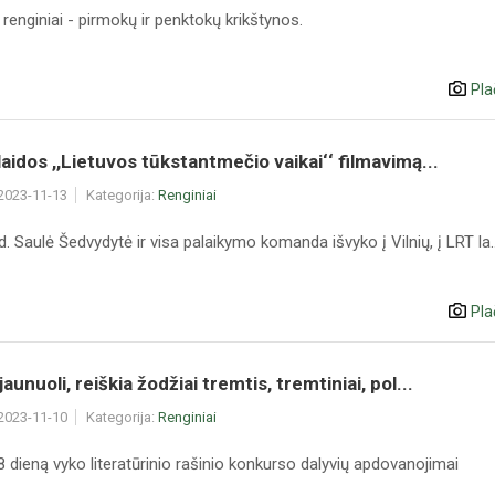
i renginiai - pirmokų ir penktokų krikštynos.
Pla
 laidos ,,Lietuvos tūkstantmečio vaikai‘‘ filmavimą...
 2023-11-13
Kategorija:
Renginiai
d. Saulė Šedvydytė ir visa palaikymo komanda išvyko į Vilnių, į LRT la..
Pla
jaunuoli, reiškia žodžiai tremtis, tremtiniai, pol...
 2023-11-10
Kategorija:
Renginiai
8 dieną vyko literatūrinio rašinio konkurso dalyvių apdovanojimai