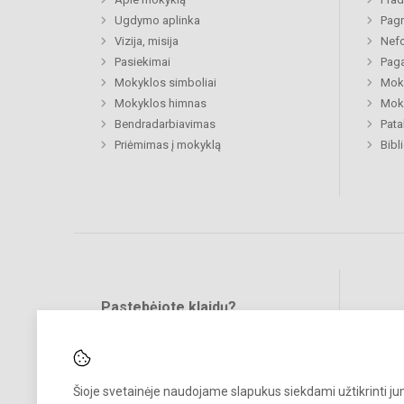
Ugdymo aplinka
Pagr
Vizija, misija
Nefo
Pasiekimai
Paga
Mokyklos simboliai
Moki
Mokyklos himnas
Moki
Bendradarbiavimas
Pat
Priėmimas į mokyklą
Bibl
Pastebėjote klaidų?
Bend
Turite pasiūlymų?
RAŠYKITE
Šioje svetainėje naudojame slapukus siekdami užtikrinti j