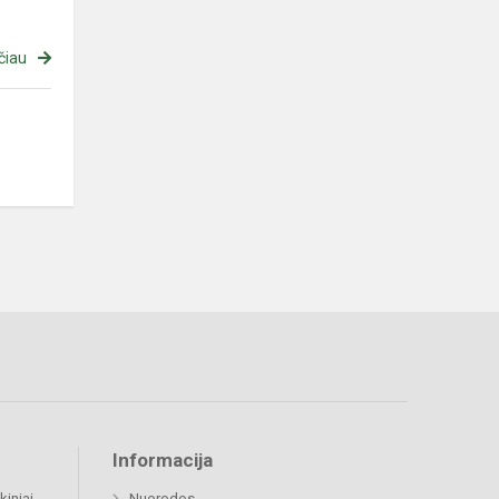
čiau
Informacija
kiniai
Nuorodos