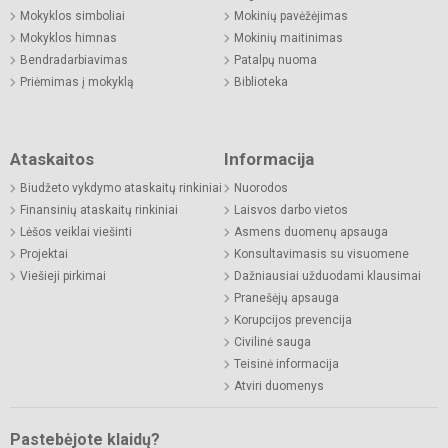
Mokyklos simboliai
Mokinių pavėžėjimas
Mokyklos himnas
Mokinių maitinimas
Bendradarbiavimas
Patalpų nuoma
Priėmimas į mokyklą
Biblioteka
Ataskaitos
Informacija
Biudžeto vykdymo ataskaitų rinkiniai
Nuorodos
Finansinių ataskaitų rinkiniai
Laisvos darbo vietos
Lėšos veiklai viešinti
Asmens duomenų apsauga
Projektai
Konsultavimasis su visuomene
Viešieji pirkimai
Dažniausiai užduodami klausimai
Pranešėjų apsauga
Korupcijos prevencija
Civilinė sauga
Teisinė informacija
Atviri duomenys
Pastebėjote klaidų?