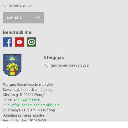
Turite pasiūlymų?
RAŠYKITE
Bendraukime
Steigėjas
Plungės rajono savivaldybė
Plungės Senamiesčio mokykla
Savivaldybės biudžetinė įstaiga
Minijos g. 5, 90161 Plungė
Tel.Nr.
+370 448 71 696
El. p.
info@senamiesciomokykla.lt
Duomenys kaupiami ir saugomi
Juridinių asmenų registre
Įmonės kodas 291130450