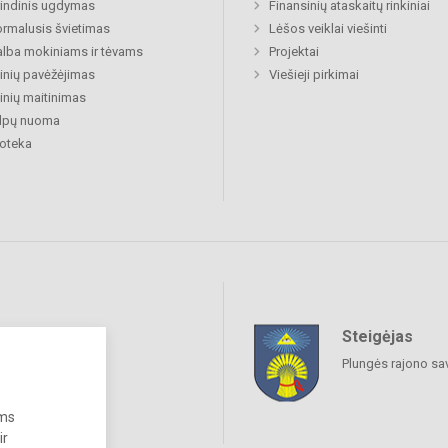
indinis ugdymas
Finansinių ataskaitų rinkiniai
rmalusis švietimas
Lėšos veiklai viešinti
lba mokiniams ir tėvams
Projektai
nių pavėžėjimas
Viešieji pirkimai
nių maitinimas
alpų nuoma
ioteka
Steigėjas
raukime
Plungės rajono sa
ums
ir