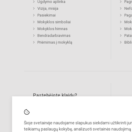
Ugdymo aplinka
Pagr
Vizija, misija
Nefo
Pasiekimai
Paga
Mokyklos simboliai
Moki
Mokyklos himnas
Moki
Bendradarbiavimas
Pat
Priėmimas į mokyklą
Bibl
Pastebėjote klaidų?
Bend
Turite pasiūlymų?
RAŠYKITE
Šioje svetainėje naudojame slapukus siekdami užtikrinti j
teikiamų paslaugų kokybę, analizuoti svetainės naudojimą 