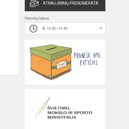
ATNAUJINIMŲ PRENUMERATA
Pamokų laikas
6.
13.00—13.45