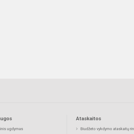
augos
Ataskaitos
inis ugdymas
Biudžeto vykdymo ataskaitų rin