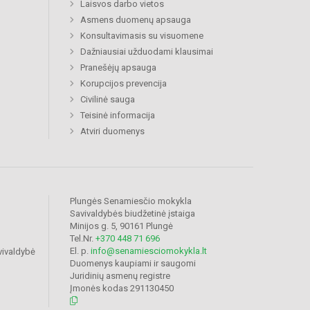
Laisvos darbo vietos
Asmens duomenų apsauga
Konsultavimasis su visuomene
Dažniausiai užduodami klausimai
Pranešėjų apsauga
Korupcijos prevencija
Civilinė sauga
Teisinė informacija
Atviri duomenys
Plungės Senamiesčio mokykla
Savivaldybės biudžetinė įstaiga
Minijos g. 5, 90161 Plungė
Tel.Nr.
+370 448 71 696
El. p.
info@senamiesciomokykla.lt
vivaldybė
Duomenys kaupiami ir saugomi
Juridinių asmenų registre
Įmonės kodas 291130450