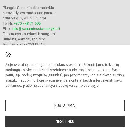
Plungės Senamiesčio mokykla
Savivaldybės biudžetinė įstaiga
Minijos g. 5, 90161 Plungė
Tel.Nr.
+370 448 71 696
El. p.
info@senamiesciomokykla.lt
Duomenys kaupiami ir saugomi
Juridinių asmenų registre
Įmonės kodas 291130450
Šioje svetainėje naudojame slapukus siekdami užtikrinti jums teikiamų
© 2022. Plungės Senamiesčio mokykla. Visos teisės saugomos.
Kopijuoti turinį be raštiško gimnazijos sutikimo griežtai draudžiama.
paslaugų kokybę, analizuoti svetainės naudojimą ir optimizuoti naršymo
patirtį. Spustelėję mygtuką „Sutinku“, jūs patvirtinate, kad sutinkate su visų
Prieinamumo paraiška
Slapukų valdymas
slapukų naudojimu šioje svetainėje. Jei norite atšaukti arba pakeisti savo
sutikimus, prašome apsilankyti
slapukų valdymo puslapyje
.
Sumanus būdas atnaujinti
mokyklos interneto
svetainę
NUSTATYMAI
NESUTINKU