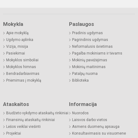
Mokykla
Paslaugos
Apie mokyklą
Pradinis ugdymas
Ugdymo aplinka
Pagrindinis ugdymas
Vizija, misija
Neformalusis švietimas
Pasiekimai
Pagalba mokiniams ir tėvams
Mokyklos simboliai
Mokinių pavėžėjimas
Mokyklos himnas
Mokinių maitinimas
Bendradarbiavimas
Patalpų nuoma
Priėmimas į mokyklą
Biblioteka
Ataskaitos
Informacija
Biudžeto vykdymo ataskaitų rinkiniai
Nuorodos
Finansinių ataskaitų rinkiniai
Laisvos darbo vietos
Lėšos veiklai viešinti
Asmens duomenų apsauga
Projektai
Konsultavimasis su visuomene