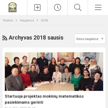
Paieška
Men
Titulinis
Naujienos
2018
RSS
Archyvas 2018 sausis
Startuoja
projektas
mokinių
matematikos
pasiekimams
gerinti
Startuoja projektas mokinių matematikos
pasiekimams gerinti