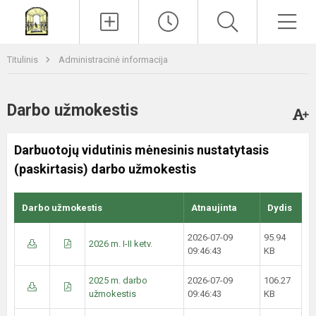
Paieška
Men
Titulinis
Administracinė informacija
Darbo užmokestis
Darbuotojų vidutinis mėnesinis nustatytasis
(paskirtasis) darbo užmokestis
Darbo užmokestis
Atnaujinta
Dydis
2026-07-09
95.94
2026 m. I-II ketv.
09:46:43
KB
2025 m. darbo
2026-07-09
106.27
užmokestis
09:46:43
KB