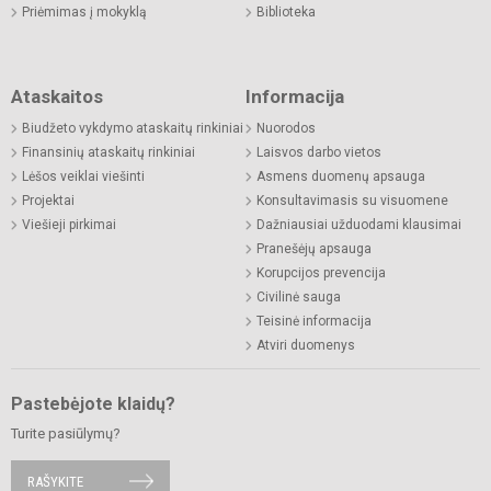
Priėmimas į mokyklą
Biblioteka
Ataskaitos
Informacija
Biudžeto vykdymo ataskaitų rinkiniai
Nuorodos
Finansinių ataskaitų rinkiniai
Laisvos darbo vietos
Lėšos veiklai viešinti
Asmens duomenų apsauga
Projektai
Konsultavimasis su visuomene
Viešieji pirkimai
Dažniausiai užduodami klausimai
Pranešėjų apsauga
Korupcijos prevencija
Civilinė sauga
Teisinė informacija
Atviri duomenys
Pastebėjote klaidų?
Turite pasiūlymų?
RAŠYKITE