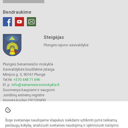
Bendraukime
Steigėjas
Plungės rajono savivaldybė
Plungės Senamiesčio mokykla
Savivaldybės biudžetinė įstaiga
Minijos g. 5, 90161 Plungė
Tel.Nr.
+370 448 71 696
El. p.
info@senamiesciomokykla.lt
Duomenys kaupiami ir saugomi
Juridinių asmenų registre
Įmonės kodas 291130450
Šioje svetainėje naudojame slapukus siekdami užtikrinti jums teikiamų
© 2022. Plungės Senamiesčio mokykla. Visos teisės saugomos.
Kopijuoti turinį be raštiško gimnazijos sutikimo griežtai draudžiama.
paslaugų kokybę, analizuoti svetainės naudojimą ir optimizuoti naršymo