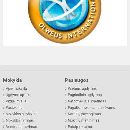
Mokykla
Paslaugos
Apie mokyklą
Pradinis ugdymas
Ugdymo aplinka
Pagrindinis ugdymas
Vizija, misija
Neformalusis švietimas
Pasiekimai
Pagalba mokiniams ir tėvams
Mokyklos simboliai
Mokinių pavėžėjimas
Mokyklos himnas
Mokinių maitinimas
Bendradarbiavimas
Patalpų nuoma