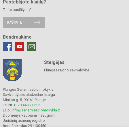
Pastebėjote klaidų?
Turite pasiūlymų?
RAŠYKITE
Bendraukime
Steigėjas
Plungės rajono savivaldybė
Plungės Senamiesčio mokykla
Savivaldybės biudžetinė įstaiga
Minijos g. 5, 90161 Plungė
Tel.Nr.
+370 448 71 696
El. p.
info@senamiesciomokykla.lt
Duomenys kaupiami ir saugomi
Juridinių asmenų registre
Įmonės kodas 291130450