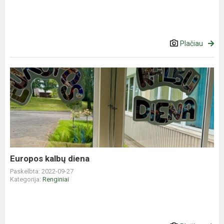
Plačiau
Europos
kalbų
diena
Europos kalbų diena
Paskelbta: 2022-09-27
Kategorija:
Renginiai