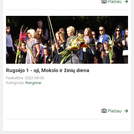
Plačiau
Rugsėjo
1
-
oji,
Mokslo
ir
žinių
diena
Rugsėjo 1 - oji, Mokslo ir žinių diena
Paskelbta: 2022-09-05
Kategorija:
Renginiai
Plačiau