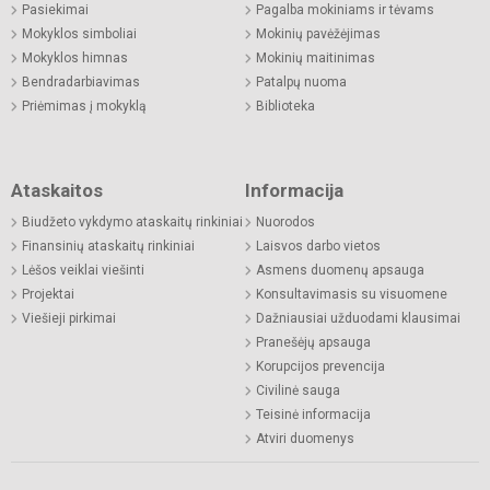
Pasiekimai
Pagalba mokiniams ir tėvams
Mokyklos simboliai
Mokinių pavėžėjimas
Mokyklos himnas
Mokinių maitinimas
Bendradarbiavimas
Patalpų nuoma
Priėmimas į mokyklą
Biblioteka
Ataskaitos
Informacija
Biudžeto vykdymo ataskaitų rinkiniai
Nuorodos
Finansinių ataskaitų rinkiniai
Laisvos darbo vietos
Lėšos veiklai viešinti
Asmens duomenų apsauga
Projektai
Konsultavimasis su visuomene
Viešieji pirkimai
Dažniausiai užduodami klausimai
Pranešėjų apsauga
Korupcijos prevencija
Civilinė sauga
Teisinė informacija
Atviri duomenys