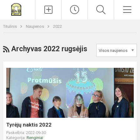
Paieška
Men
Titulinis
Naujienos
2022
RSS
Archyvas 2022 rugsėjis
Tyrėjų
naktis
2022
Tyrėjų naktis 2022
Paskelbta: 2022-09-30
Kategorija:
Renginiai