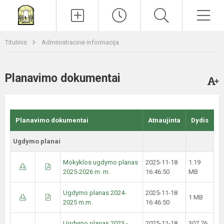
Paieška
Men
Titulinis
Administracinė informacija
Planavimo dokumentai
Planavimo dokumentai
Atnaujinta
Dydis
Ugdymo planai
Mokyklos ugdymo planas
2025-11-18
1.19
2025-2026 m. m.
16:46:50
MB
Ugdymo planas 2024-
2025-11-18
1 MB
2025 m.m.
16:46:50
Ugdymo planas 2023 -
2025-11-18
307.76