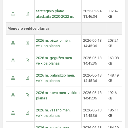
Strateginio plano
2025-02-24
332.42
ataskaita 2020-2022 m.
11:46:04
KB
Mėnesio veiklos planai
2026 m. birželio mėn.
2026-06-18
203.21
veiklos planas
14:45:36
KB
2026 m. gegužės mėn.
2026-06-18
163.08
veiklos planas
14:45:36
KB
2026 m. balandžio mėn.
2026-06-18
148.49
veiklos planas
14:45:36
KB
2026 m. kovo mėn. veiklos
2026-06-18
192.6
planas
14:45:36
KB
2026 m. vasario mėn.
2026-06-18
185.11
veiklos planas
14:45:36
KB
2026 m. sausio mėn.
2026-06-18
184.29