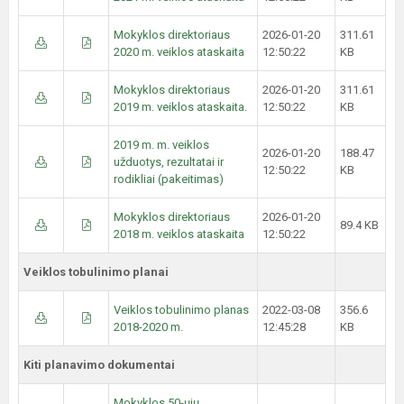
Mokyklos direktoriaus
2026-01-20
311.61
2020 m. veiklos ataskaita
12:50:22
KB
Mokyklos direktoriaus
2026-01-20
311.61
2019 m. veiklos ataskaita.
12:50:22
KB
2019 m. m. veiklos
2026-01-20
188.47
užduotys, rezultatai ir
12:50:22
KB
rodikliai (pakeitimas)
Mokyklos direktoriaus
2026-01-20
89.4 KB
2018 m. veiklos ataskaita
12:50:22
Veiklos tobulinimo planai
Veiklos tobulinimo planas
2022-03-08
356.6
2018-2020 m.
12:45:28
KB
Kiti planavimo dokumentai
Mokyklos 50-ųjų