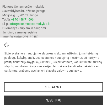
Plungės Senamiesčio mokykla
Savivaldybės biudžetinė įstaiga
Minijos g. 5, 90161 Plungė
Tel.Nr.
+370 448 71 696
El. p.
info@senamiesciomokykla.lt
Duomenys kaupiami ir saugomi
Juridinių asmenų registre
Įmonės kodas 291130450
Šioje svetainėje naudojame slapukus siekdami užtikrinti jums teikiamų
© 2022. Plungės Senamiesčio mokykla. Visos teisės saugomos.
Kopijuoti turinį be raštiško gimnazijos sutikimo griežtai draudžiama.
paslaugų kokybę, analizuoti svetainės naudojimą ir optimizuoti naršymo
patirtį. Spustelėję mygtuką „Sutinku“, jūs patvirtinate, kad sutinkate su visų
Prieinamumo paraiška
Slapukų valdymas
slapukų naudojimu šioje svetainėje. Jei norite atšaukti arba pakeisti savo
sutikimus, prašome apsilankyti
slapukų valdymo puslapyje
.
Sumanus būdas atnaujinti
mokyklos interneto
svetainę
NUSTATYMAI
NESUTINKU