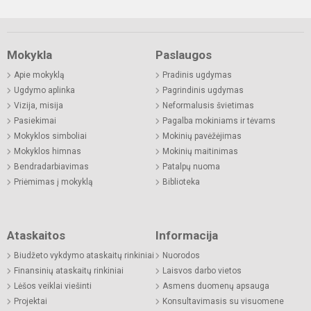
Mokykla
Paslaugos
Apie mokyklą
Pradinis ugdymas
Ugdymo aplinka
Pagrindinis ugdymas
Vizija, misija
Neformalusis švietimas
Pasiekimai
Pagalba mokiniams ir tėvams
Mokyklos simboliai
Mokinių pavėžėjimas
Mokyklos himnas
Mokinių maitinimas
Bendradarbiavimas
Patalpų nuoma
Priėmimas į mokyklą
Biblioteka
Ataskaitos
Informacija
Biudžeto vykdymo ataskaitų rinkiniai
Nuorodos
Finansinių ataskaitų rinkiniai
Laisvos darbo vietos
Lėšos veiklai viešinti
Asmens duomenų apsauga
Projektai
Konsultavimasis su visuomene