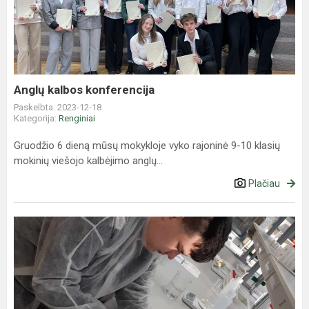
konferencija
Anglų kalbos konferencija
Paskelbta: 2023-12-18
Kategorija:
Renginiai
Gruodžio 6 dieną mūsų mokykloje vyko rajoninė 9-10 klasių
mokinių viešojo kalbėjimo anglų...
Plačiau
Edukacinė
išvyka
į
Telšių
atviros
prieigos