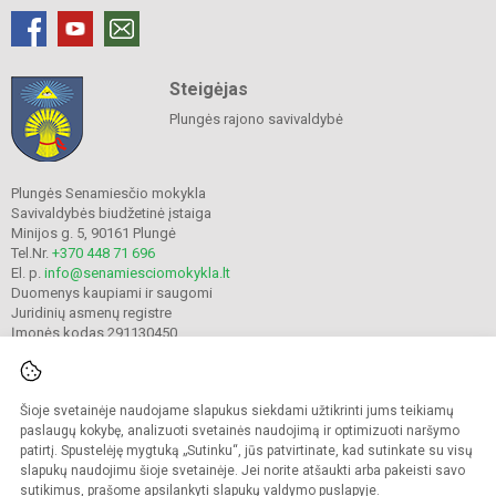
Steigėjas
Plungės rajono savivaldybė
Plungės Senamiesčio mokykla
Savivaldybės biudžetinė įstaiga
Minijos g. 5, 90161 Plungė
Tel.Nr.
+370 448 71 696
El. p.
info@senamiesciomokykla.lt
Duomenys kaupiami ir saugomi
Juridinių asmenų registre
Įmonės kodas 291130450
Šioje svetainėje naudojame slapukus siekdami užtikrinti jums teikiamų
© 2022. Plungės Senamiesčio mokykla. Visos teisės saugomos.
Kopijuoti turinį be raštiško gimnazijos sutikimo griežtai draudžiama.
paslaugų kokybę, analizuoti svetainės naudojimą ir optimizuoti naršymo
patirtį. Spustelėję mygtuką „Sutinku“, jūs patvirtinate, kad sutinkate su visų
Prieinamumo paraiška
Slapukų valdymas
slapukų naudojimu šioje svetainėje. Jei norite atšaukti arba pakeisti savo
sutikimus, prašome apsilankyti
slapukų valdymo puslapyje
.