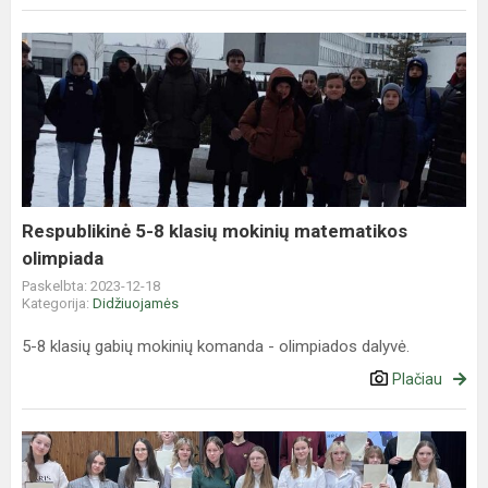
Respublikinė
5-
8
klasių
mokinių
matematikos
olimpiada
Respublikinė 5-8 klasių mokinių matematikos
olimpiada
Paskelbta: 2023-12-18
Kategorija:
Didžiuojamės
5-8 klasių gabių mokinių komanda - olimpiados dalyvė.
Plačiau
Anglų
kalbos