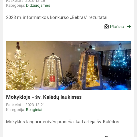
Paskelbta: 2023-12-28
Kategorija:
Didžiuojamės
2023 m. informatikos konkurso ,,Bebras" rezultatai
Plačiau
Mokykloje
-
šv.
Kalėdų
laukimas
Mokykloje - šv. Kalėdų laukimas
Paskelbta: 2023-12-21
Kategorija:
Renginiai
Mokyklos langai ir erdvės praneša, kad artėja šv. Kalėdos.