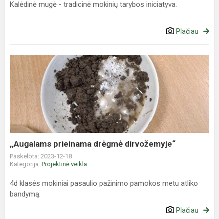
Kalėdinė mugė - tradicinė mokinių tarybos iniciatyva.
Plačiau
,,Augalams
prieinama
drėgmė
dirvožemyje“
,,Augalams prieinama drėgmė dirvožemyje“
Paskelbta: 2023-12-18
Kategorija:
Projektinė veikla
4d klasės mokiniai pasaulio pažinimo pamokos metu atliko
bandymą.
Plačiau