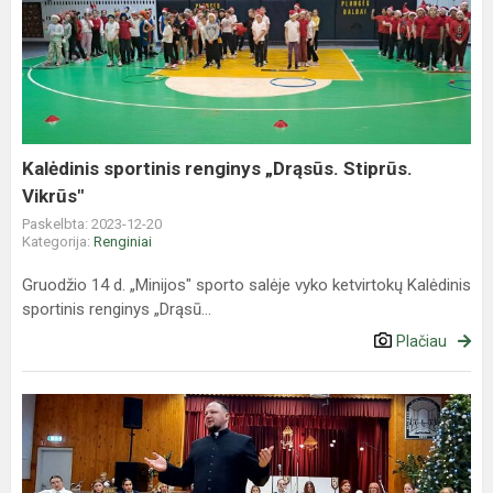
sportinis
renginys
„Drąsūs.
Stiprūs.
Vikrūs"
Kalėdinis sportinis renginys „Drąsūs. Stiprūs.
Vikrūs"
Paskelbta: 2023-12-20
Kategorija:
Renginiai
Gruodžio 14 d. „Minijos" sporto salėje vyko ketvirtokų Kalėdinis
sportinis renginys „Drąsū...
Plačiau
Adventinė
popietė
„Atrask
stebuklą“