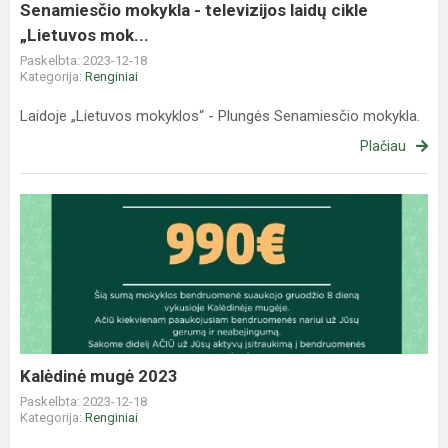
mok...
Senamiesčio mokykla - televizijos laidų cikle
„Lietuvos mok...
Paskelbta: 2023-12-18
Kategorija:
Renginiai
Laidoje „Lietuvos mokyklos“ - Plungės Senamiesčio mokykla.
Plačiau
Kalėdinė
mugė
2023
Kalėdinė mugė 2023
Paskelbta: 2023-12-18
Kategorija:
Renginiai