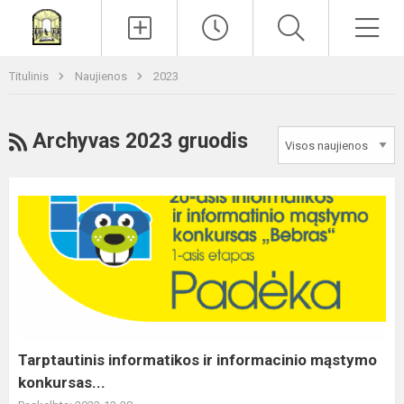
Paieška
Men
Titulinis
Naujienos
2023
RSS
Archyvas 2023 gruodis
Tarptautinis
informatikos
ir
informacinio
mąstymo
konkursas...
Tarptautinis informatikos ir informacinio mąstymo
konkursas...