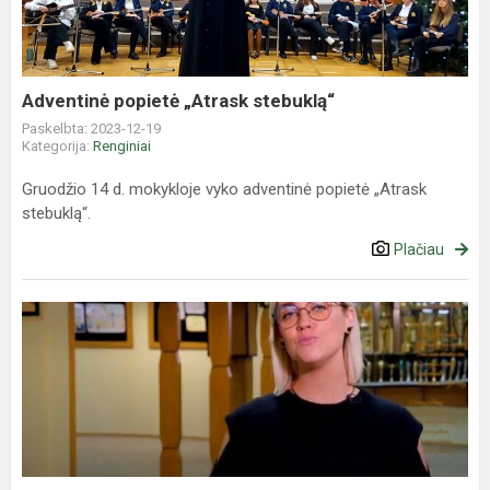
Adventinė popietė „Atrask stebuklą“
Paskelbta: 2023-12-19
Kategorija:
Renginiai
Gruodžio 14 d. mokykloje vyko adventinė popietė „Atrask
stebuklą“.
Plačiau
Senamiesčio
mokykla
-
televizijos
laidų
cikle
„Lietuvos