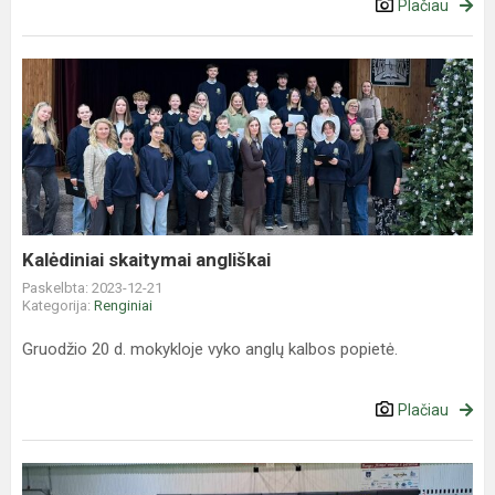
Plačiau
Kalėdiniai
skaitymai
angliškai
Kalėdiniai skaitymai angliškai
Paskelbta: 2023-12-21
Kategorija:
Renginiai
Gruodžio 20 d. mokykloje vyko anglų kalbos popietė.
Plačiau
Kalėdinis