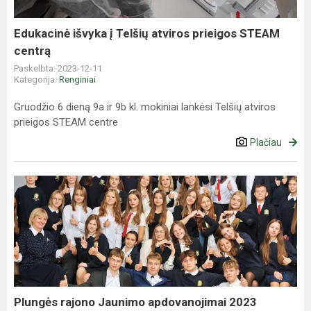
STEAM
centrą
Edukacinė išvyka į Telšių atviros prieigos STEAM
centrą
Paskelbta: 2023-12-11
Kategorija:
Renginiai
Gruodžio 6 dieną 9a ir 9b kl. mokiniai lankėsi Telšių atviros
prieigos STEAM centre
Plačiau
Plungės
rajono
Jaunimo
apdovanojimai
2023
Plungės rajono Jaunimo apdovanojimai 2023