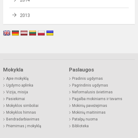
2014
2013
Mokykla
Paslaugos
Apie mokyklą
Pradinis ugdymas
Ugdymo aplinka
Pagrindinis ugdymas
Vizija, misija
Neformalusis švietimas
Pasiekimai
Pagalba mokiniams ir tėvams
Mokyklos simboliai
Mokinių pavėžėjimas
Mokyklos himnas
Mokinių maitinimas
Bendradarbiavimas
Patalpų nuoma
Priėmimas į mokyklą
Biblioteka