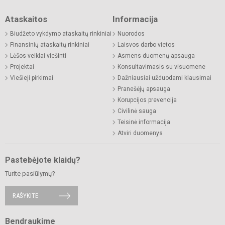
Ataskaitos
Informacija
Biudžeto vykdymo ataskaitų rinkiniai
Nuorodos
Finansinių ataskaitų rinkiniai
Laisvos darbo vietos
Lėšos veiklai viešinti
Asmens duomenų apsauga
Projektai
Konsultavimasis su visuomene
Viešieji pirkimai
Dažniausiai užduodami klausimai
Pranešėjų apsauga
Korupcijos prevencija
Civilinė sauga
Teisinė informacija
Atviri duomenys
Pastebėjote klaidų?
Turite pasiūlymų?
RAŠYKITE
Bendraukime