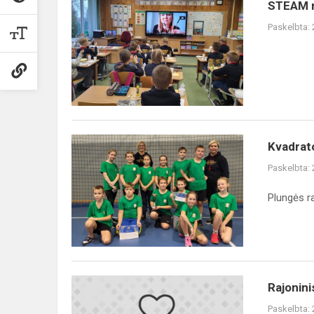
STEAM
STEAM n
nuotolinės
Paskelbta:
dirbtuvės
Kvadrato
Kvadrat
varžybos
Paskelbta:
Plungės r
Rajoninis
Rajonini
meninio
Paskelbta: