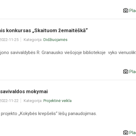
Pla
nis konkursas „Skaituom žemaitėškā“
 2022-11-25
Kategorija:
Didžiuojamės
jono savivaldybės R. Granausko viešojoje bibliotekoje vyko vienuolik
Pla
 savivaldos mokymai
 2022-11-22
Kategorija:
Projektinė veikla
s projekto „Kokybės krepšelis“ lėšų panaudojimas.
Pla