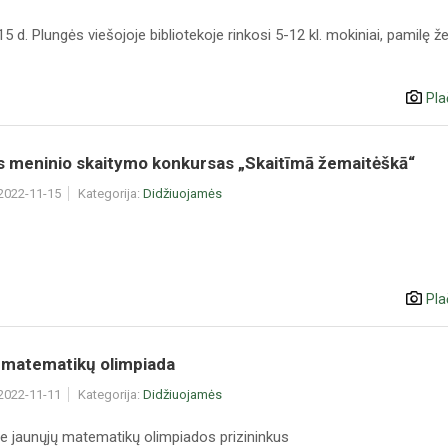
15 d. Plungės viešojoje bibliotekoje rinkosi 5-12 kl. mokiniai, pamilę ž
Pla
is meninio skaitymo konkursas „Skaitīmā žemaitėškā“
 2022-11-15
Kategorija:
Didžiuojamės
Pla
 matematikų olimpiada
 2022-11-11
Kategorija:
Didžiuojamės
e jaunųjų matematikų olimpiados prizininkus