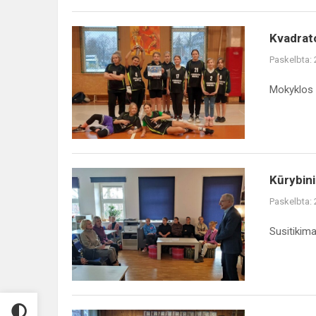
Kvadrato
Kvadrato
varžybų
Paskelbta:
prizininkai
Mokyklos 
Kūrybinio
Kūrybin
rašymo
Paskelbta:
užsiėmimas
Susitikim