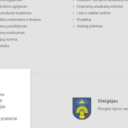
indinis ugdymas
Finansinių ataskaitų rinkiniai
rmalusis švietimas
Lėšos veiklai viešinti
lba mokiniams ir tėvams
Projektai
nių pavėžėjimas
Viešieji pirkimai
nių maitinimas
alpų nuoma
ioteka
ums
Steigėjas
ir
raukime
 jūs
Plungės rajono sa
s, prašome