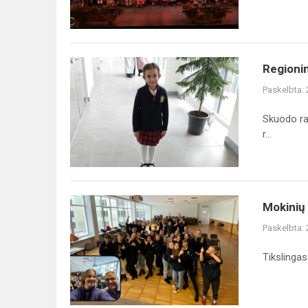
konkursas
„Rokou...
Regioninis
Regioni
konkursas
Paskelbta:
„Skaituom
žemaitėškā“
Skuodo ra
r...
Mokinių
Mokinių
savivaldos
Paskelbta:
mokymai
Tikslinga