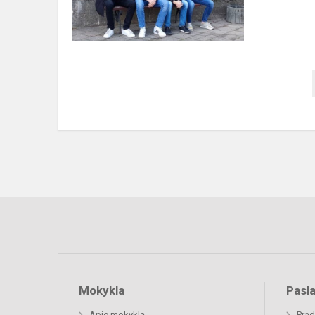
Mokykla
Pasl
Apie mokyklą
Prad