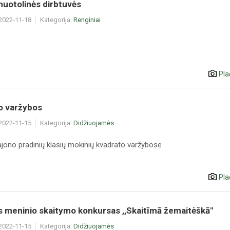
uotolinės dirbtuvės
 2022-11-18
Kategorija:
Renginiai
Pla
o varžybos
 2022-11-15
Kategorija:
Didžiuojamės
ajono pradinių klasių mokinių kvadrato varžybose
Pla
s meninio skaitymo konkursas ,,Skaitīmā žemaitėškā"
 2022-11-15
Kategorija:
Didžiuojamės