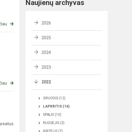
Naujienų archyvas
2026
čiau
2025
2024
2023
2022
čiau
GRUODIS (12)
LAPKRITIS (16)
SPALIS (10)
RUGSĖJIS (3)
ureatus
BIRŽELIS (7)