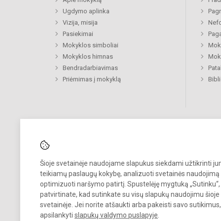
Ugdymo aplinka
Pagr
Vizija, misija
Nefo
Pasiekimai
Paga
Mokyklos simboliai
Moki
Mokyklos himnas
Moki
Bendradarbiavimas
Pat
Priėmimas į mokyklą
Bibl
Šioje svetainėje naudojame slapukus siekdami užtikrinti j
Pastebėjote klaidų?
teikiamų paslaugų kokybę, analizuoti svetainės naudojimą 
Bend
Turite pasiūlymų?
optimizuoti naršymo patirtį. Spustelėję mygtuką „Sutinku“,
patvirtinate, kad sutinkate su visų slapukų naudojimu šioje
RAŠYKITE
svetainėje. Jei norite atšaukti arba pakeisti savo sutikimu
apsilankyti
slapukų valdymo puslapyje
.