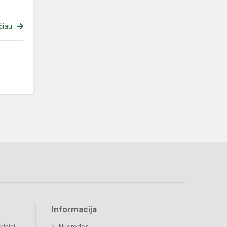
čiau
Informacija
kiniai
Nuorodos