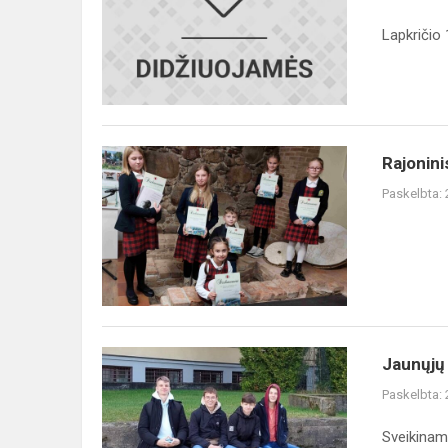
skaitymo
konkursas
Lapkričio 
,,Skaitīmā
žemaitėškā"
Rajoninis
Rajonin
meninio
Paskelbta:
skaitymo
konkursas
„Skaitīmā
žemaitėškā“
Jaunųjų
Jaunųjų
matematikų
Paskelbta:
olimpiada
Sveikinam