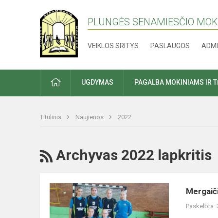
PLUNGĖS SENAMIESČIO MO
VEIKLOS SRITYS
PASLAUGOS
ADMI
PRADŽIA
UGDYMAS
PAGALBA MOKINIAMS IR 
Titulinis
Naujienos
2022
RSS
Archyvas 2022 lapkritis
Mergaičių
Mergaič
futbolo
Paskelbta:
5X5