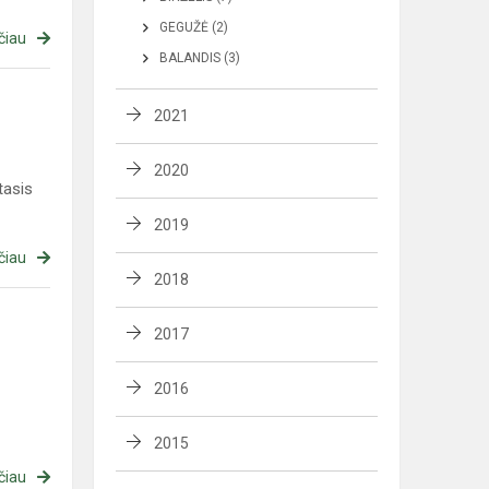
GEGUŽĖ (2)
čiau
BALANDIS (3)
2021
2020
tasis
2019
čiau
2018
2017
2016
2015
čiau