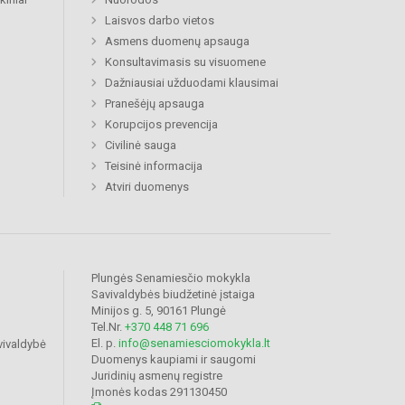
Laisvos darbo vietos
Asmens duomenų apsauga
Konsultavimasis su visuomene
Dažniausiai užduodami klausimai
Pranešėjų apsauga
Korupcijos prevencija
Civilinė sauga
Teisinė informacija
Atviri duomenys
Plungės Senamiesčio mokykla
Savivaldybės biudžetinė įstaiga
Minijos g. 5, 90161 Plungė
Tel.Nr.
+370 448 71 696
El. p.
info@senamiesciomokykla.lt
vivaldybė
Duomenys kaupiami ir saugomi
Juridinių asmenų registre
Įmonės kodas 291130450