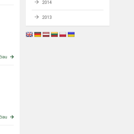
2014
2013
čiau
čiau