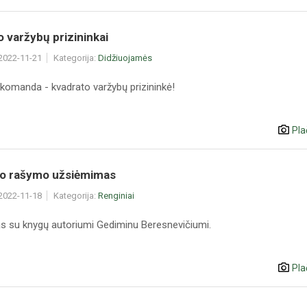
 varžybų prizininkai
 2022-11-21
Kategorija:
Didžiuojamės
komanda - kvadrato varžybų prizininkė!
Pla
io rašymo užsiėmimas
 2022-11-18
Kategorija:
Renginiai
as su knygų autoriumi Gediminu Beresnevičiumi.
Pla