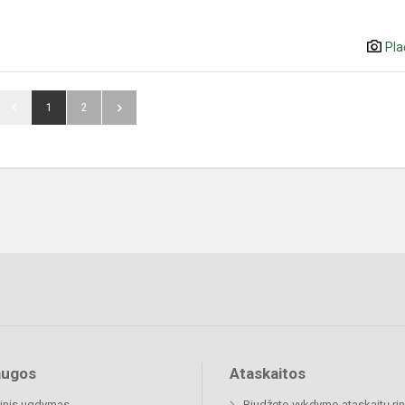
Pla
1
2
augos
Ataskaitos
inis ugdymas
Biudžeto vykdymo ataskaitų rin