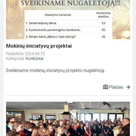
iniciatyvų
projektai
Mokinių iniciatyvų projektai
Paskelbta: 2024-04-15
Kategorija:
Konkursai
Sveikiname mokinių iniciatyvų projekto nugalėtoją.
Plačiau
Mokyklos
bendruomenės
dovana
Žemaitijos
nacionaliniam