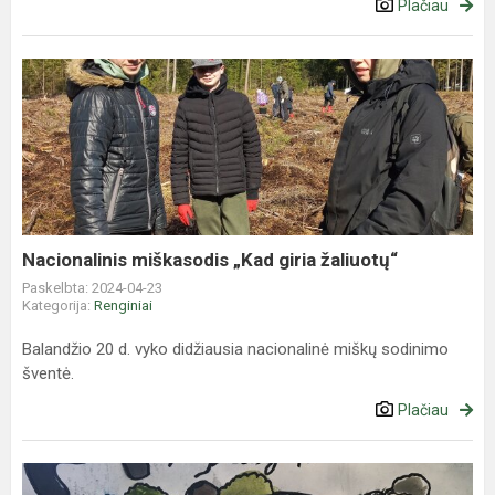
Plačiau
Nacionalinis
miškasodis
„Kad
giria
žaliuotų“
Nacionalinis miškasodis „Kad giria žaliuotų“
Paskelbta: 2024-04-23
Kategorija:
Renginiai
Balandžio 20 d. vyko didžiausia nacionalinė miškų sodinimo
šventė.
Plačiau
Respublikinis