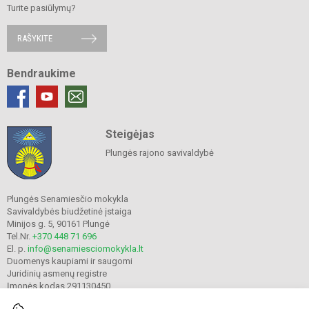
Turite pasiūlymų?
RAŠYKITE
Bendraukime
Steigėjas
Plungės rajono savivaldybė
Plungės Senamiesčio mokykla
Savivaldybės biudžetinė įstaiga
Minijos g. 5, 90161 Plungė
Tel.Nr.
+370 448 71 696
El. p.
info@senamiesciomokykla.lt
Duomenys kaupiami ir saugomi
Juridinių asmenų registre
Įmonės kodas 291130450