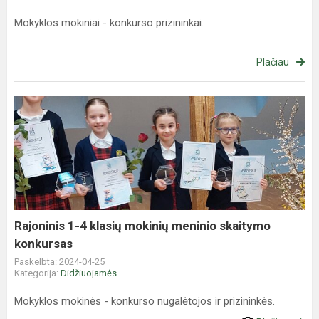
Mokyklos mokiniai - konkurso prizininkai.
Plačiau
Rajoninis
1-
4
klasių
mokinių
meninio
skaitymo
konkursas
Rajoninis 1-4 klasių mokinių meninio skaitymo
konkursas
Paskelbta: 2024-04-25
Kategorija:
Didžiuojamės
Mokyklos mokinės - konkurso nugalėtojos ir prizininkės.