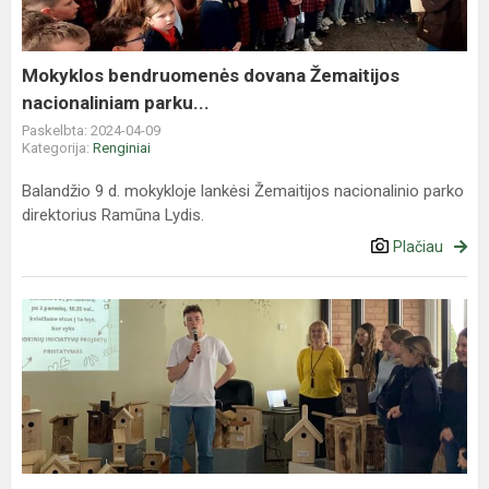
parku...
Mokyklos bendruomenės dovana Žemaitijos
nacionaliniam parku...
Paskelbta: 2024-04-09
Kategorija:
Renginiai
Balandžio 9 d. mokykloje lankėsi Žemaitijos nacionalinio parko
direktorius Ramūna Lydis.
Plačiau
Mokinių
iniciatyvų
projektai