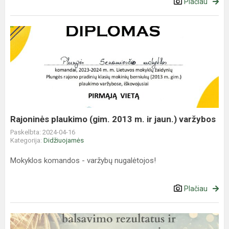
Plačiau
Rajoninės
plaukimo
(gim.
2013
m.
ir
jaun.)
varžybos
Rajoninės plaukimo (gim. 2013 m. ir jaun.) varžybos
Paskelbta: 2024-04-16
Kategorija:
Didžiuojamės
Mokyklos komandos - varžybų nugalėtojos!
Plačiau
Mokinių