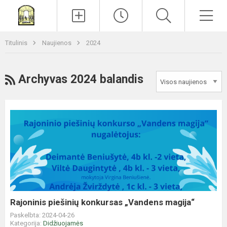
Paieška
Men
Titulinis
Naujienos
2024
RSS
Archyvas 2024 balandis
Rajoninis
piešinių
konkursas
„Vandens
magija“
Rajoninis piešinių konkursas „Vandens magija“
Paskelbta: 2024-04-26
Kategorija:
Didžiuojamės