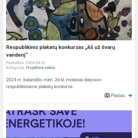
plakatų
konkursas
„Aš
už
švarų
vandenį“
Respublikinis plakatų konkursas „Aš už švarų
vandenį“
Paskelbta: 2024-04-22
Kategorija:
Projektinė veikla
2024 m. balandžio mėn. 2d kl. mokiniai dalyvavo
respublikiniame plakatų konkurse.
Plačiau
Interaktyvios
pamokos
„Atrask
save