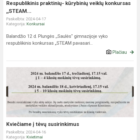
Respublikinis praktinių- kūrybinių veiklų konkursas
,,STEAM...
Paskelbta: 2024-04-17
Kategorija:
Konkursai
Balandžio 12 d. Plungės ,,Saulės" gimnazijoje vyko
respublikinis konkursas „STEAM pavasari...
Plačiau
Kviečiame
į
tėvų
susirinkimus
Kviečiame į tėvų susirinkimus
Paskelbta: 2024-04-16
Kategorija:
Kvietimai