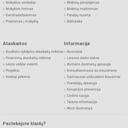
Mokyklos simboliai
Mokinių pavėžėjimas
Mokyklos himnas
Mokinių maitinimas
Bendradarbiavimas
Patalpų nuoma
Priėmimas į mokyklą
Biblioteka
Ataskaitos
Informacija
Biudžeto vykdymo ataskaitų rinkiniai
Nuorodos
Finansinių ataskaitų rinkiniai
Laisvos darbo vietos
Lėšos veiklai viešinti
Asmens duomenų apsauga
Projektai
Konsultavimasis su visuomene
Viešieji pirkimai
Dažniausiai užduodami klausimai
Pranešėjų apsauga
Korupcijos prevencija
Civilinė sauga
Teisinė informacija
Atviri duomenys
Pastebėjote klaidų?