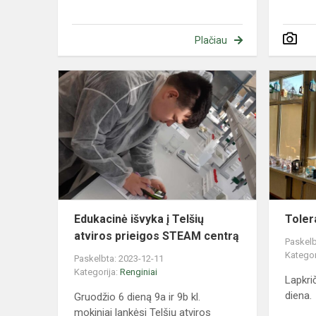
Plačiau
Edukacinė
išvyka
į
Telšių
atviros
prieigos
STEAM
centrą
Edukacinė išvyka į Telšių
Toler
atviros prieigos STEAM centrą
Paskelb
Kategor
Paskelbta: 2023-12-11
Kategorija:
Renginiai
Lapkri
diena.
Gruodžio 6 dieną 9a ir 9b kl.
mokiniai lankėsi Telšių atviros