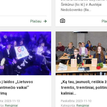
Šinkūnui (6c kl.) ir Austėjai
Nedošovenko (8a...
Plačiau
Pla
Išvyka
į
laidos
,,Lietuvos
tūkstantmečio
vaikai‘‘
filmavimą...
 į laidos ,,Lietuvos
„Ką tau, jaunuoli, reiškia 
antmečio vaikai‘‘
tremtis, tremtiniai, politin
vimą
kaliniai...
ta: 2023-11-13
Paskelbta: 2023-11-10
ija:
Renginiai
Kategorija:
Renginiai