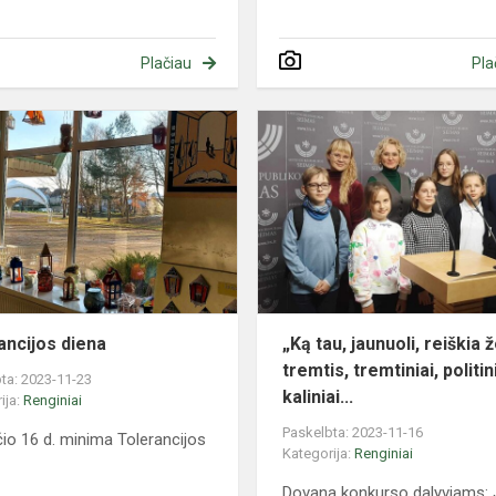
Plačiau
Pla
Tolerancijos
diena
ancijos diena
„Ką tau, jaunuoli, reiškia 
tremtis, tremtiniai, politin
ta: 2023-11-23
kaliniai...
ija:
Renginiai
Paskelbta: 2023-11-16
čio 16 d. minima Tolerancijos
Kategorija:
Renginiai
Dovana konkurso dalyviams: J