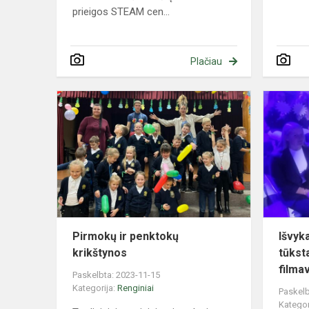
prieigos STEAM cen...
Plačiau
Pirmokų
ir
penktokų
krikštynos
Pirmokų ir penktokų
Išvyka
krikštynos
tūkst
filma
Paskelbta: 2023-11-15
Kategorija:
Renginiai
Paskelb
Kategor