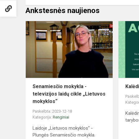
Ankstesnės naujienos
Senamiesči
mokykla
-
televizijos
laidų
cikle
„Lietuvos
mok...
Senamiesčio mokykla -
Kalėd
televizijos laidų cikle „Lietuvos
Paskelb
mokyklos“
Kategor
Paskelbta: 2023-12-18
Kalėdi
Kategorija:
Renginiai
tarybos
Laidoje „Lietuvos mokyklos“ -
Plungės Senamiesčio mokykla.