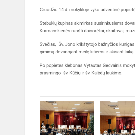
Gruodžio 14 d. mokykloje vyko adventinė popietė
Stebuklų kupinas akimirkas susirinkusiems dova
Kurmanskienės ruošti dainorėliai, skaitovai, muz
Svečias, Šv. Jono krikštytojo bažnyčios kunigas
gimimą dovanojant meilę kitiems ir skiriant laik
Po popietės klebonas Vytautas Gedvainis mokyto
prasmingo šv. Kūčių ir šv. Kalėdų laukimo.