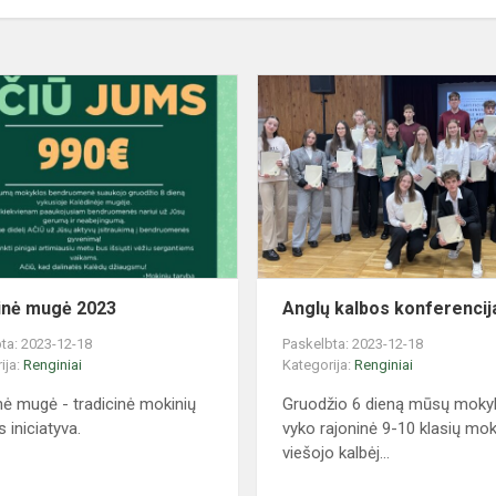
o
Kalėdinė
mugė
2023
inė mugė 2023
Anglų kalbos konferencij
ta: 2023-12-18
Paskelbta: 2023-12-18
ija:
Renginiai
Kategorija:
Renginiai
nė mugė - tradicinė mokinių
Gruodžio 6 dieną mūsų mokyk
 iniciatyva.
vyko rajoninė 9-10 klasių mok
viešojo kalbėj...