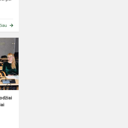
čiau
„Ką
tau,
jaunuoli,
reiškia
žodžiai
tremtis,
tremtiniai,
pol...
žodžiai
iai