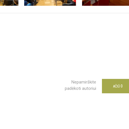
Nepamirškite
0
AČIŪ
padėkoti autoriui