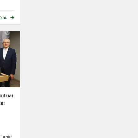
čiau
„Ką
tau,
jaunuoli,
reiškia
žodžiai
tremtis,
tremtiniai,
pol...
žodžiai
iai
urgiui