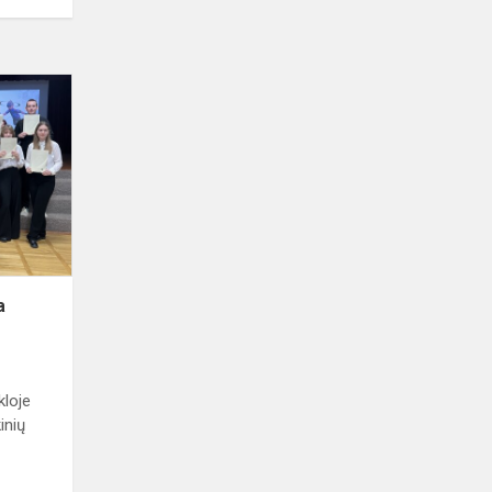
Anglų
kalbos
konferencija
a
loje
inių