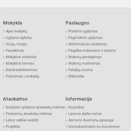
Mokykla
Paslaugos
Apie mokyklą
Pradinis ugdymas
Ugdymo aplinka
Pagrindinis ugdymas
Vizija, misija
Neformalusis švietimas
Pasiekimai
Pagalba mokiniams ir tėvams
Mokyklos simboliai
Mokinių pavėžėjimas
Mokyklos himnas
Mokinių maitinimas
Bendradarbiavimas
Patalpų nuoma
Priėmimas į mokyklą
Biblioteka
Ataskaitos
Informacija
Biudžeto vykdymo ataskaitų rinkiniai
Nuorodos
Finansinių ataskaitų rinkiniai
Laisvos darbo vietos
Lėšos veiklai viešinti
Asmens duomenų apsauga
Projektai
Konsultavimasis su visuomene