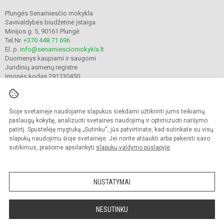
Plungės Senamiesčio mokykla
Savivaldybės biudžetinė įstaiga
Minijos g. 5, 90161 Plungė
Tel.Nr.
+370 448 71 696
El. p.
info@senamiesciomokykla.lt
Duomenys kaupiami ir saugomi
Juridinių asmenų registre
Įmonės kodas 291130450
Šioje svetainėje naudojame slapukus siekdami užtikrinti jums teikiamų
© 2022. Plungės Senamiesčio mokykla. Visos teisės saugomos.
Kopijuoti turinį be raštiško gimnazijos sutikimo griežtai draudžiama.
paslaugų kokybę, analizuoti svetainės naudojimą ir optimizuoti naršymo
patirtį. Spustelėję mygtuką „Sutinku“, jūs patvirtinate, kad sutinkate su visų
Prieinamumo paraiška
Slapukų valdymas
slapukų naudojimu šioje svetainėje. Jei norite atšaukti arba pakeisti savo
sutikimus, prašome apsilankyti
slapukų valdymo puslapyje
.
Sumanus būdas atnaujinti
mokyklos interneto
svetainę
NUSTATYMAI
NESUTINKU