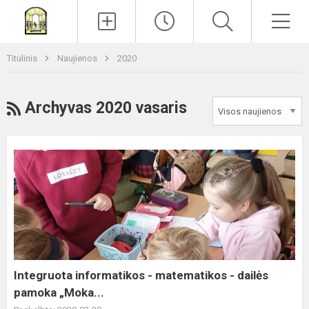
Paieška
Men
Titulinis
Naujienos
2020
RSS
Archyvas 2020 vasaris
Integruota
informatikos
-
matematikos
-
dailės
pamoka
„Moka...
Integruota informatikos - matematikos - dailės
pamoka „Moka...