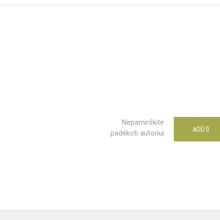
Nepamirškite
0
AČIŪ
padėkoti autoriui