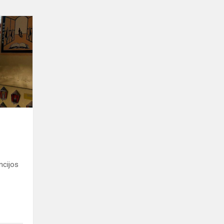
Tolerancijos
diena
ncijos