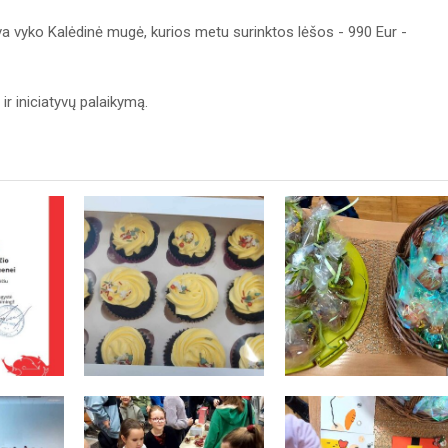
va vyko Kalėdinė mugė, kurios metu surinktos lėšos - 990 Eur -
 iniciatyvų palaikymą.