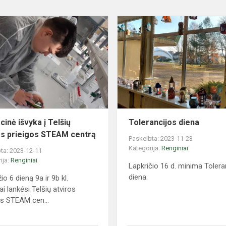
Edukacinė
išvyka
į
Telšių
atviros
prieigos
STEAM
centrą
cinė išvyka į Telšių
Tolerancijos diena
os prieigos STEAM centrą
Paskelbta: 2023-11-23
Kategorija:
Renginiai
ta: 2023-12-11
ija:
Renginiai
Lapkričio 16 d. minima Tolera
diena.
o 6 dieną 9a ir 9b kl.
i lankėsi Telšių atviros
os STEAM cen...