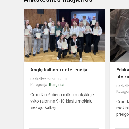
Anglų
kalbos
konferencija
Anglų kalbos konferencija
Eduka
atvir
Paskelbta: 2023-12-18
Kategorija:
Renginiai
Paskelb
Kategor
Gruodžio 6 dieną mūsų mokykloje
vyko rajoninė 9-10 klasių mokinių
Gruodži
viešojo kalbėj...
mokinia
prieig