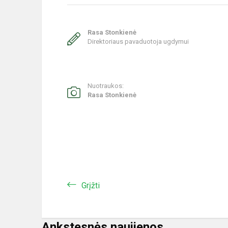
Rasa Stonkienė
Direktoriaus pavaduotoja ugdymui
Nuotraukos:
Rasa Stonkienė
Grįžti
Ankstesnės naujienos