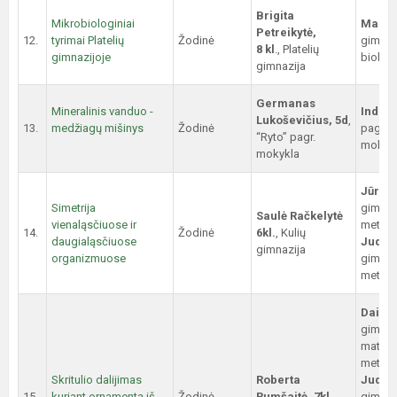
Brigita
Mikrobiologiniai
Maryt
Petreikytė,
12.
tyrimai Platelių
Žodinė
gimnaz
8 kl
., Platelių
gimnazijoje
biolog
gimnazija
Germanas
Mineralinis vanduo -
Indra 
Lukoševičius, 5d
,
13.
medžiagų mišinys
Žodinė
pagr. 
“Ryto” pagr.
mokyto
mokykla
Jūratė
Simetrija
gimn. 
Saulė Račkelytė
vienaląsčiuose ir
metodi
14.
Žodinė
6kl.
, Kulių
daugialąsčiuose
Judita
gimnazija
organizmuose
gimn. 
metodi
Daiva 
gimn.
matema
metodi
Skritulio dalijimas
Roberta
Judita
15.
kuriant ornamentą iš
Žodinė
Rumšaitė, 7kl.
,
gimn. 