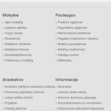
Mokykla
Paslaugos
Apie mokyklą
Pradinis ugdymas
Ugdymo aplinka
Pagrindinis ugdymas
Vizija, misija
Neformalusis švietimas
Pasiekimai
Pagalba mokiniams ir tėvams
Mokyklos simboliai
Mokinių pavėžėjimas
Mokyklos himnas
Mokinių maitinimas
Bendradarbiavimas
Patalpų nuoma
Priėmimas į mokyklą
Biblioteka
Ataskaitos
Informacija
Biudžeto vykdymo ataskaitų rinkiniai
Nuorodos
Finansinių ataskaitų rinkiniai
Laisvos darbo vietos
Lėšos veiklai viešinti
Asmens duomenų apsauga
Projektai
Konsultavimasis su visuomene
Viešieji pirkimai
Dažniausiai užduodami klausimai