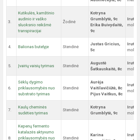
Kutikulės, kamštinio
Kotryna
audinio ir vaško
Grumblytė, 9c
Irutė 
3.
Žodinė
sluoksnio reikšmė
Erika Buivydaitė,
mokyto
transpiracijai
9c
Justas Gricius,
Irutė 
4.
Balionas butelyje
Stendinė
5c
mokyto
Augustė
Irutė 
5.
Įvairių vaisių tyrimas
Stendinė
Šatkauskaitė, 8c
mokyto
Sėklų dygimo
Aurėja
Irutė 
6.
priklausomybės nuo
Stendinė
Vaitilavičiūtė, 8c
mokyto
substrato tyrimas
Pijus Vaitkus, 8c
Kaulų cheminės
Kotryna
Irutė 
7.
Stendinė
sudėties tyrimas
Grumblytė, 9c
mokyto
Kepenų fermento
katalazės aktyvumo
Karina
Irutė 
8.
priklausomybės nuo
Stendinė