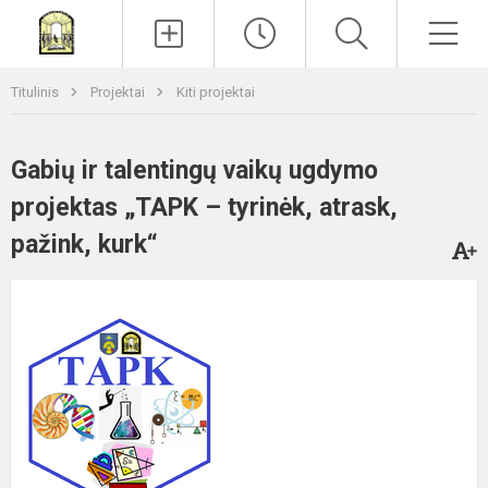
Paieška
Men
Titulinis
Projektai
Kiti projektai
Gabių ir talentingų vaikų ugdymo
projektas „TAPK – tyrinėk, atrask,
pažink, kurk“