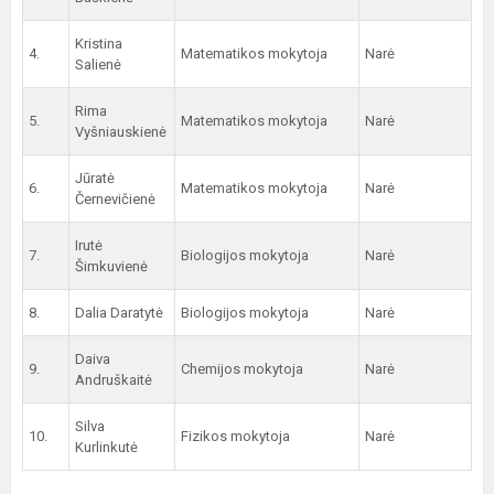
Kristina
4.
Matematikos mokytoja
Narė
Salienė
Rima
5.
Matematikos mokytoja
Narė
Vyšniauskienė
Jūratė
6.
Matematikos mokytoja
Narė
Černevičienė
Irutė
7.
Biologijos mokytoja
Narė
Šimkuvienė
8.
Dalia Daratytė
Biologijos mokytoja
Narė
Daiva
9.
Chemijos mokytoja
Narė
Andruškaitė
Silva
10.
Fizikos mokytoja
Narė
Kurlinkutė