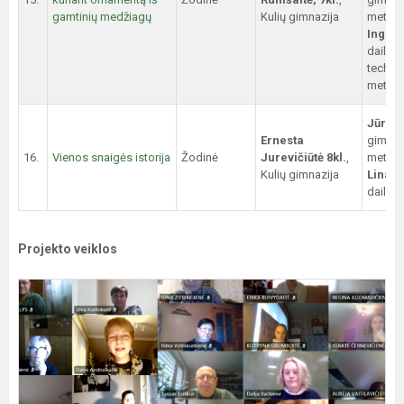
gamtinių medžiagų
Kulių gimnazija
metodi
Inga S
dailės 
techno
metodi
Jūratė
Ernesta
gimn. 
16.
Vienos snaigės istorija
Žodinė
Jurevičiūtė 8kl.
,
metodi
Kulių gimnazija
Lina R
dailės
Projekto veiklos