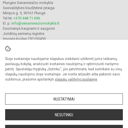
Plungės Senamiesčio mokykla
Savivaldybės biudžetinė įstaiga
Minijos g. 5, 90161 Plungė
Tel.Nr.
+370 448 71 696
El. p.
info@senamiesciomokykla.lt
Duomenys kaupiami ir saugomi
Juridinių asmenų registre
Įmonės kodas 291130450
Šioje svetainėje naudojame slapukus siekdami užtikrinti jums teikiamų
© 2022. Plungės Senamiesčio mokykla. Visos teisės saugomos.
Kopijuoti turinį be raštiško gimnazijos sutikimo griežtai draudžiama.
paslaugų kokybę, analizuoti svetainės naudojimą ir optimizuoti naršymo
patirtį. Spustelėję mygtuką „Sutinku“, jūs patvirtinate, kad sutinkate su visų
Prieinamumo paraiška
Slapukų valdymas
slapukų naudojimu šioje svetainėje. Jei norite atšaukti arba pakeisti savo
sutikimus, prašome apsilankyti
slapukų valdymo puslapyje
.
Sumanus būdas atnaujinti
mokyklos interneto
svetainę
NUSTATYMAI
NESUTINKU