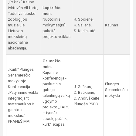
„Pažink“ Kauno
tvirtovės VII forte,
Lapkričio
Tado Ivanausko
mėn.
zoologijos
Nuotolinis
R. Sodienė,
muziejuje.
mokymas(is)
K. Salienė,
Kaunas
Lietuvos
pakeitė
S. Kurlinkutė
moksleivių
projekto veiklas
nacionalinė
akademija.
Gruodžio
mėn.
„Kurk“ Plungės
Rajoninė
Senamiesčio
konferencija -
mokykloje.
paskutinis
Plungės
Konferencija
J. Griškus,
gabių ir
Senamiesčio
„Patyriminė veikla
D. Bačkienė,
talentingų vaikų
mokykla
integruojant
D. Andruškaitė
ugdymo
matematikos ir
Plungės PSPC
projekto „TAPK
gamtos
– tyrinėk,
mokslus.“
atrask, pažink,
PRANEŠIMAI
kurk“ etapas