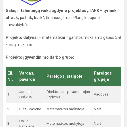
Gabių ir talentingų vaikų ugdymo projektas „TAPK – tyrinėk,
atrask, pažink, kurk“
, finansuojamas Plungės rajono
savivaldybės.
Projekto dalyviai
– matematikai ir gamtos mokslams gabūs 5-8
klasių mokiniai.
Projekto įgyvendinimo darbo grupė:
Eil.
Vardas,
Pareigos
Pareigos įstaigoje
Nr.
pavardė
grupėje
Juozas
Direktoriaus pavaduotojas
1.
Vadovas
Griškus
ugdymui
2.
Rūta Sodienė
Matematikos mokytoja
Narė
Dalija
3.
Matematikos mokytoja
Narė
Bačkienė