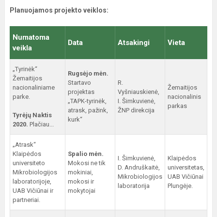
Planuojamos projekto veiklos:
Numatoma
Data
Atsakingi
Vieta
veikla
„Tyrinėk“
Rugsėjo mėn.
Žemaitijos
Startavo
R.
nacionaliniame
Žemaitijos
projektas
Vyšniauskienė,
parke.
nacionalinis
„TAPK-tyrinėk,
I. Šimkuvienė,
parkas
atrask, pažink,
ŽNP direkcija
Tyrėjų Naktis
kurk“
2020.
Plačiau...
„Atrask“
Klaipėdos
Spalio mėn.
I. Šimkuvienė,
Klaipėdos
universiteto
Mokosi ne tik
D. Andruškaitė,
universitetas,
Mikrobiologijos
mokiniai,
Mikrobiologijos
UAB Vičiūnai
laboratorijoje,
mokosi ir
laboratorija
Plungėje.
UAB Vičiūnai ir
mokytojai
partneriai.