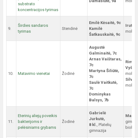
Damašiūtė, 9a
mokyto
substrato
koncentracijos tyrimas
Emilė Kėsaitė, 9c
Širdies sandaros
Irutė 
9.
Stendinė
Kamilė
tyrimas
mokyto
Šatkauskaitė, 9c
Augustė
Galminaitė, 7c
Arnas Vaištaras,
Rima
7c
Vyšni
Martyna Šiliūtė,
10.
Matavimo vienetai
Žodinė
mokyto
7c
Silva 
Saulė Vaitkutė,
mokyto
7c
Dominykas
Balsys, 7b
Gabrielė
Eterinių aliejų poveikis
Maryt
Jurkutė,
11.
bakterijoms ir
Žodinė
gimnaz
8 kl.
, Platelių
pelėsiniams grybams
biolog
gimnazija