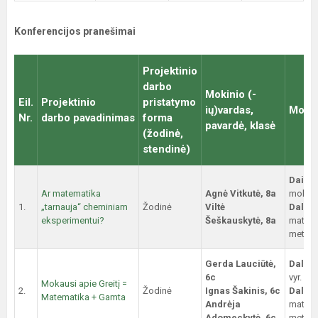
Konferencijos pranešimai
Projektinio
darbo
Mokinio (-
Eil.
Projektinio
pristatymo
ių)vardas,
Mokyto
Nr.
darbo pavadinimas
forma
pavardė, klasė
(žodinė,
stendinė)
Daiva 
Ar matematika
Agnė Vitkutė, 8a
mokyto
1.
„tarnauja“ cheminiam
Žodinė
Viltė
Dalija
eksperimentui?
Šeškauskytė, 8a
matema
metodi
Gerda Lauciūtė,
Dalia 
6c
vyr. mo
Mokausi apie Greitį =
2.
Žodinė
Ignas Šakinis, 6c
Dalija
Matematika + Gamta
Andrėja
matema
Adomeckytė, 6c
metodi