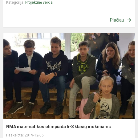
Kategorija:
Projektinė veikla
Plačiau
m
o
5
8
k
m
NMA matematikos olimpiada 5-8 klasių mokiniams
Paskelbta: 2019-12-05