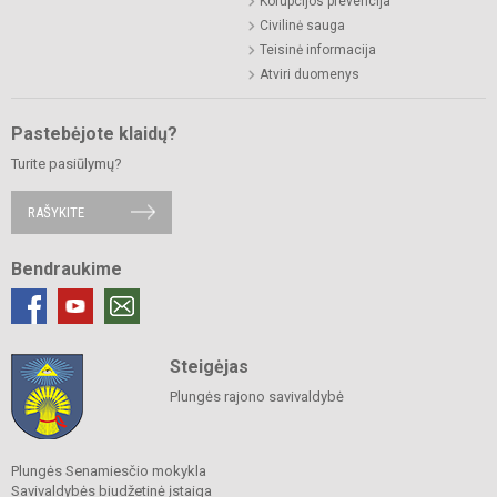
Korupcijos prevencija
Civilinė sauga
Teisinė informacija
Atviri duomenys
Pastebėjote klaidų?
Turite pasiūlymų?
RAŠYKITE
Bendraukime
Steigėjas
Plungės rajono savivaldybė
Plungės Senamiesčio mokykla
Savivaldybės biudžetinė įstaiga