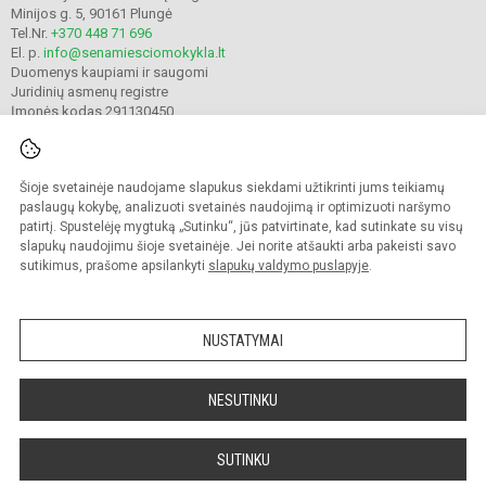
Minijos g. 5, 90161 Plungė
Tel.Nr.
+370 448 71 696
El. p.
info@senamiesciomokykla.lt
Duomenys kaupiami ir saugomi
Juridinių asmenų registre
Įmonės kodas 291130450
Šioje svetainėje naudojame slapukus siekdami užtikrinti jums teikiamų
© 2022. Plungės Senamiesčio mokykla. Visos teisės saugomos.
Kopijuoti turinį be raštiško gimnazijos sutikimo griežtai draudžiama.
paslaugų kokybę, analizuoti svetainės naudojimą ir optimizuoti naršymo
patirtį. Spustelėję mygtuką „Sutinku“, jūs patvirtinate, kad sutinkate su visų
Prieinamumo paraiška
Slapukų valdymas
slapukų naudojimu šioje svetainėje. Jei norite atšaukti arba pakeisti savo
sutikimus, prašome apsilankyti
slapukų valdymo puslapyje
.
Sumanus būdas atnaujinti
mokyklos interneto
svetainę
NUSTATYMAI
NESUTINKU
SUTINKU