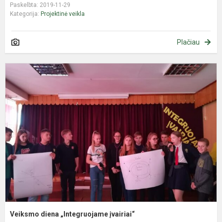
Paskelbta: 2019-11-29
Kategorija:
Projektinė veikla
Plačiau
V
d
„
į
Veiksmo diena „Integruojame įvairiai“