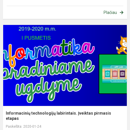
Plačiau
I
t
l
Į
p
et
Informacinių technologijų labirintais. Įveiktas pirmasis
etapas
Paskelbta: 2020-01-24