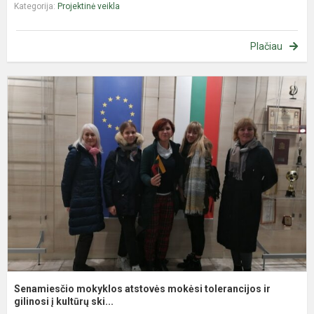
Kategorija:
Projektinė veikla
Plačiau
S
m
a
m
t
ir
gi
Senamiesčio mokyklos atstovės mokėsi tolerancijos ir
gilinosi į kultūrų ski...