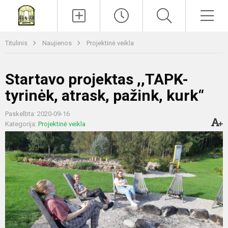
Paieška
Men
Titulinis
Naujienos
Projektinė veikla
Startavo projektas ,,TAPK-
tyrinėk, atrask, pažink, kurk“
Paskelbta: 2020-09-16
Kategorija:
Projektinė veikla