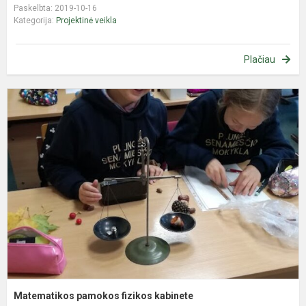
Paskelbta: 2019-10-16
Kategorija:
Projektinė veikla
Plačiau
M
p
f
k
Matematikos pamokos fizikos kabinete