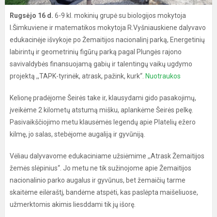
Rugsėjo 16 d.
6-9 kl. mokinių grupė su biologijos mokytoja
I.Šimkuviene ir matematikos mokytoja R.Vyšniauskiene dalyvavo
edukacinėje išvykoje po Žemaitijos nacionalinį parką, Energetinių
labirintų ir geometrinių figūrų parką pagal Plungės rajono
savivaldybės finansuojamą gabių ir talentingų vaikų ugdymo
projektą ,,TAPK-tyrinėk, atrask, pažink, kurk“.
Nuotraukos
Kelionę pradėjome Šeirės take ir, klausydami gido pasakojimų,
įveikėme 2 kilometų atstumą mišku, aplankėme Šeirės pelkę.
Pasivaikščiojimo metu klausėmės legendų apie Platelių ežero
kilmę, jo salas, stebėjome augaliją ir gyvūniją.
Vėliau dalyvavome edukaciniame užsiėmime ,,Atrask Žemaitijos
žemės slėpinius“. Jo metu ne tik sužinojome apie Žemaitijos
nacionalinio parko augalus ir gyvūnus, bet žemaičių tarme
skaitėme eilėraštį, bandėme atspėti, kas paslėpta maišeliuose,
užmerktomis akimis liesddami tik jų išorę.