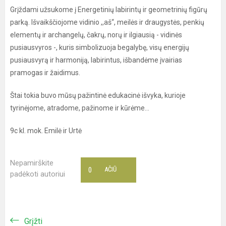
Grįždami užsukome į Energetinių labirintų ir geometrinių figūrų
parką. Išvaikščiojome vidinio ,,aš“, meilės ir draugystės, penkių
elementų ir archangelų, čakrų, norų ir ilgiausią - vidinės
pusiausvyros -, kuris simbolizuoja begalybę, visų energijų
pusiausvyrą ir harmoniją, labirintus, išbandėme įvairias
pramogas ir žaidimus.
Štai tokia buvo mūsų pažintinė edukacinė išvyka, kurioje
tyrinėjome, atradome, pažinome ir kūrėme...
9c kl. mok. Emilė ir Urtė
Nepamirškite
0
AČIŪ
padėkoti autoriui
Grįžti