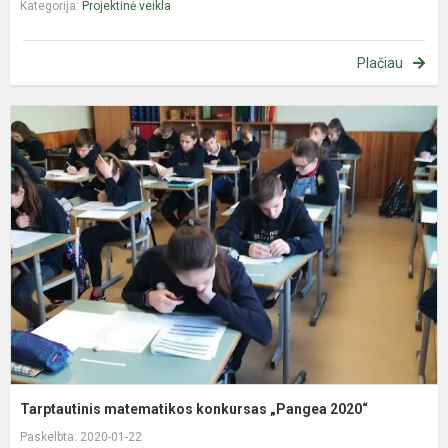
Kategorija:
Projektinė veikla
Plačiau
T
m
k
„
2
Tarptautinis matematikos konkursas „Pangea 2020“
Paskelbta: 2020-01-22