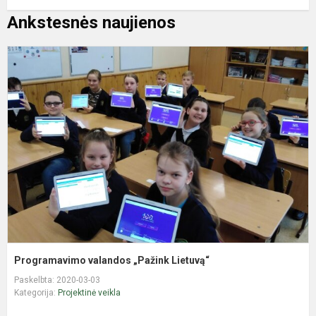
Ankstesnės naujienos
P
v
„
L
Programavimo valandos „Pažink Lietuvą“
Paskelbta: 2020-03-03
Kategorija:
Projektinė veikla