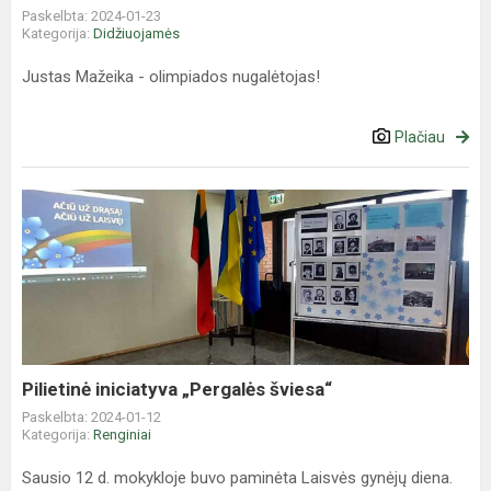
Paskelbta: 2024-01-23
Kategorija:
Didžiuojamės
Justas Mažeika - olimpiados nugalėtojas!
Plačiau
Pilietinė
iniciatyva
„Pergalės
šviesa“
Pilietinė iniciatyva „Pergalės šviesa“
Paskelbta: 2024-01-12
Kategorija:
Renginiai
Sausio 12 d. mokykloje buvo paminėta Laisvės gynėjų diena.