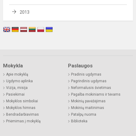
2013
Mokykla
Paslaugos
Apie mokyklą
Pradinis ugdymas
Ugdymo aplinka
Pagrindinis ugdymas
Vizija, misija
Neformalusis švietimas
Pasiekimai
Pagalba mokiniams ir tėvams
Mokyklos simboliai
Mokinių pavėžėjimas
Mokyklos himnas
Mokinių maitinimas
Bendradarbiavimas
Patalpų nuoma
Priėmimas į mokyklą
Biblioteka