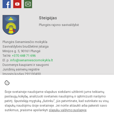
Steigėjas
Plungės rajono savivaldybė
Plungės Senamiesčio mokykla
Savivaldybės biudžetinė įstaiga
Minijos g. 5, 90161 Plungė
Tel.Nr.
+370 448 71 696
El. p.
info@senamiesciomokykla.lt
Duomenys kaupiami ir saugomi
Juridinių asmenų registre
Įmonės kodas 291130450
Šioje svetainėje naudojame slapukus siekdami užtikrinti jums teikiamų
© 2022. Plungės Senamiesčio mokykla. Visos teisės saugomos.
Kopijuoti turinį be raštiško gimnazijos sutikimo griežtai draudžiama.
paslaugų kokybę, analizuoti svetainės naudojimą ir optimizuoti naršymo
patirtį. Spustelėję mygtuką „Sutinku“, jūs patvirtinate, kad sutinkate su visų
Prieinamumo paraiška
Slapukų valdymas
slapukų naudojimu šioje svetainėje. Jei norite atšaukti arba pakeisti savo
sutikimus, prašome apsilankyti
slapukų valdymo puslapyje
.
Sumanus būdas atnaujinti