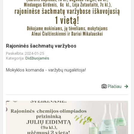
šachmatų
varžybos
Rajoninės šachmatų varžybos
Paskelbta: 2024-01-25
Kategorija:
Didžiuojamės
Mokyklos komanda - varžybų nugalėtoja!
Plačiau
Rajoninė
chemijos
olimpiada