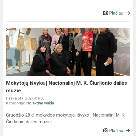
Plačiau
Mokytojų
išvyka
į
Nacionalinį
M.
K.
Čiurlionio
dailės
Mokytojų išvyka į Nacionalinį M. K. Čiurlionio dailės
muzie...
muzie...
Paskelbta: 2024-01-03
Kategorija:
Projektinė veikla
Gruodžio 28 d. mokyklos mokytojai išvyko į Nacionalinį M. K.
Čiurlionio dailės muziej...
Plačiau