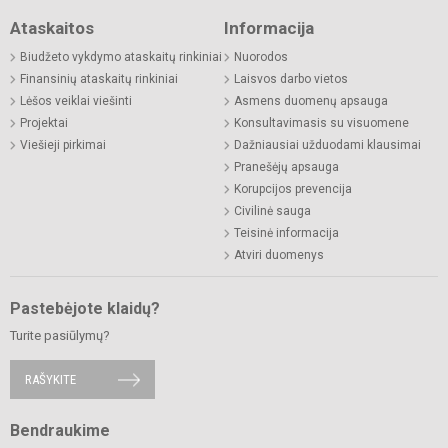
Ataskaitos
Informacija
Biudžeto vykdymo ataskaitų rinkiniai
Nuorodos
Finansinių ataskaitų rinkiniai
Laisvos darbo vietos
Lėšos veiklai viešinti
Asmens duomenų apsauga
Projektai
Konsultavimasis su visuomene
Viešieji pirkimai
Dažniausiai užduodami klausimai
Pranešėjų apsauga
Korupcijos prevencija
Civilinė sauga
Teisinė informacija
Atviri duomenys
Pastebėjote klaidų?
Turite pasiūlymų?
RAŠYKITE
Bendraukime