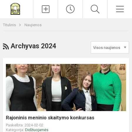
Paieška
Men
Titulinis
Naujienos
RSS
Archyvas 2024
Rajoninis
meninio
skaitymo
konkursas
Rajoninis meninio skaitymo konkursas
Paskelbta: 2024-02-02
Kategorija:
Didžiuojamės