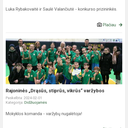
Luka Rybakovaitė ir Saulė Valančiutė - konkurso prizininkės.
Plačiau
Rajoninės
„Drąsūs,
stiprūs,
vikrūs“
varžybos
Rajoninės „Drąsūs, stiprūs, vikrūs“ varžybos
Paskelbta: 2024-02-01
Kategorija:
Didžiuojamės
Mokyklos komanda - varžybų nugalėtoja!