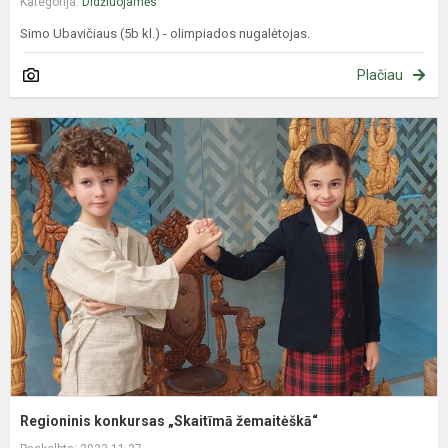
Kategorija:
Didžiuojamės
Simo Ubavičiaus (5b kl.) - olimpiados nugalėtojas.
Plačiau
R
k
„
ž
Regioninis konkursas „Skaitīmā žemaitėškā“