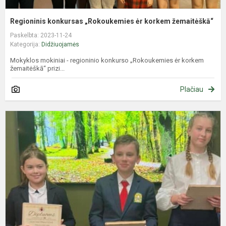
Regioninis konkursas „Rokoukemies ėr korkem žemaitėškā“
Paskelbta: 2023-11-24
Kategorija:
Didžiuojamės
Mokyklos mokiniai - regioninio konkurso „Rokoukemies ėr korkem
žemaitėškā“ prizi...
Plačiau
K
„
ž