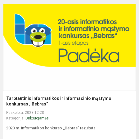
T
i
ir
i
m
k
Tarptautinis informatikos ir informacinio mąstymo
konkursas ,,Bebras"
Paskelbta: 2023-12-28
Kategorija:
Didžiuojamės
2023 m. informatikos konkurso ,,Bebras" rezultatai