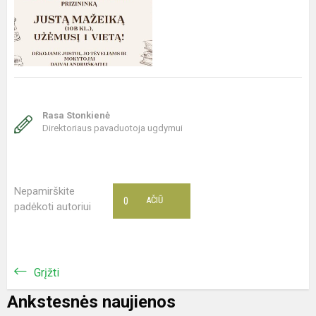
Rasa Stonkienė
Direktoriaus pavaduotoja ugdymui
Nepamirškite
0
AČIŪ
padėkoti autoriui
Grįžti
Ankstesnės naujienos