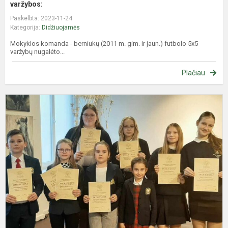
varžybos:
Paskelbta: 2023-11-24
Kategorija:
Didžiuojamės
Mokyklos komanda - berniukų (2011 m. gim. ir jaun.) futbolo 5x5
varžybų nugalėto...
Plačiau
R
k
„
ė
k
ž