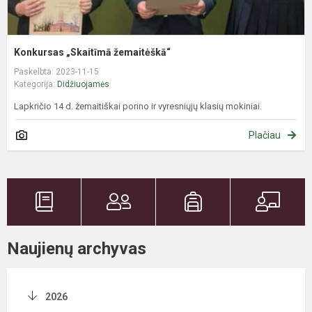
Konkursas „Skaitīmā žemaitėškā“
Paskelbta: 2023-11-15
Kategorija:
Didžiuojamės
Lapkričio 14 d. žemaitiškai porino ir vyresniųjų klasių mokiniai.
Plačiau
Naujienų archyvas
2026