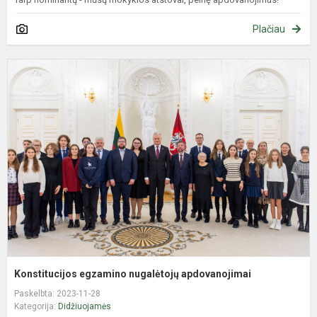
Plačiau
K
e
n
a
Konstitucijos egzamino nugalėtojų apdovanojimai
Paskelbta: 2023-11-28
Kategorija:
Didžiuojamės