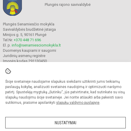
Plungės rajono savivaldybė
Plungės Senamiesčio mokykla
Savivaldybės biudžetinė įstaiga
Minijos g. 5, 90161 Plungė
Tel.Nr.
+370 448 71 696
El. p.
info@senamiesciomokykla.lt
Duomenys kaupiami ir saugomi
Juridinių asmenų registre
Įmonės kodas 291130450
Šioje svetainėje naudojame slapukus siekdami užtikrinti jums teikiamų
© 2022. Plungės Senamiesčio mokykla. Visos teisės saugomos.
Kopijuoti turinį be raštiško gimnazijos sutikimo griežtai draudžiama.
paslaugų kokybę, analizuoti svetainės naudojimą ir optimizuoti naršymo
patirtį. Spustelėję mygtuką „Sutinku“, jūs patvirtinate, kad sutinkate su visų
Prieinamumo paraiška
Slapukų valdymas
slapukų naudojimu šioje svetainėje. Jei norite atšaukti arba pakeisti savo
sutikimus, prašome apsilankyti
slapukų valdymo puslapyje
.
Sumanus būdas atnaujinti
mokyklos interneto
svetainę
NUSTATYMAI