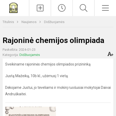
Paieška
Men
Titulinis
Naujienos
Didžiuojamės
Rajoninė chemijos olimpiada
Paskelbta: 2024-01-23
Kategorija:
Didžiuojamės
Sveikiname rajoninės chemijos olimpiados prizininką
Justą Mažeiką, 10b kl., užėmusį 1 vietą.
Dėkojame Justui, jo tėveliams ir mokinį ruošusiai mokytojai Daivai
Andruškaitei.