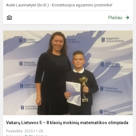
Aistė Laurinaitytė (6c kl.) - Konstitucijos egzamino prizininkė!
Plačiau
V
L
5
–
8
k
m
m
o
Vakarų Lietuvos 5 – 8 klasių mokinių matematikos olimpiada
Paskelbta: 2023-11-28