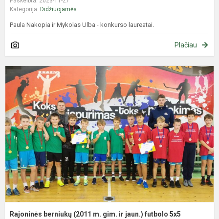
Paskelbta: 2023-11-27
Kategorija:
Didžiuojamės
Paula Nakopia ir Mykolas Ulba - konkurso laureatai.
Plačiau
R
b
(
m
g
ir
j
f
5
va
Rajoninės berniukų (2011 m. gim. ir jaun.) futbolo 5x5