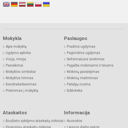
Mokykla
Paslaugos
Apie mokyklą
Pradinis ugdymas
Ugdymo aplinka
Pagrindinis ugdymas
Vizija, misija
Neformalusis švietimas
Pasiekimai
Pagalba mokiniams ir tėvams
Mokyklos simboliai
Mokinių pavėžėjimas
Mokyklos himnas
Mokinių maitinimas
Bendradarbiavimas
Patalpų nuoma
Priėmimas į mokyklą
Biblioteka
Ataskaitos
Informacija
Biudžeto vykdymo ataskaitų rinkiniai
Nuorodos
Finansinių ataskaitų rinkiniai
Laisvos darbo vietos