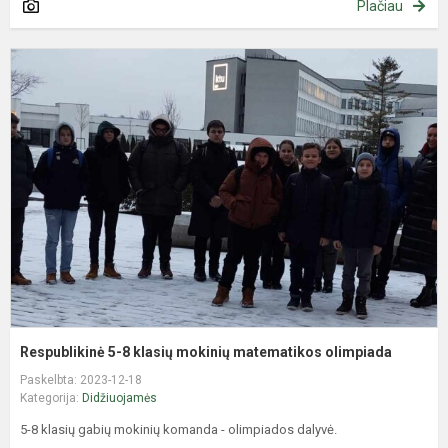
Plačiau
R
5
8
k
m
m
o
Respublikinė 5-8 klasių mokinių matematikos olimpiada
Paskelbta: 2023-12-18
Kategorija:
Didžiuojamės
5-8 klasių gabių mokinių komanda - olimpiados dalyvė.