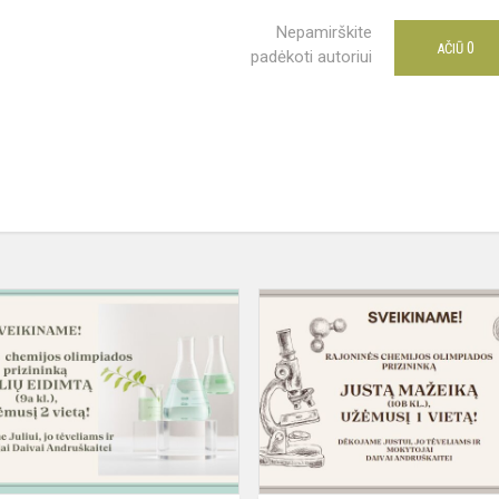
Nepamirškite
0
AČIŪ
padėkoti autoriui
Rajoninė
chemijos
olimpiada