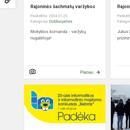
Rajoninės šachmatų varžybos
Rajon
Paskelbta: 2024-01-25
Paskelb
Kategorija:
Didžiuojamės
Kategor
Mokyklos komanda - varžybų
Julius
nugalėtoja!
prizini
Plačiau
Tarptautinis
informatiko
ir
informacini
mąstymo
konkursas...