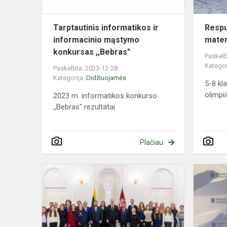
Tarptautinis informatikos ir
Respu
informacinio mąstymo
matem
konkursas ,,Bebras"
Paskelb
Kategor
Paskelbta: 2023-12-28
Kategorija:
Didžiuojamės
5-8 kl
olimpi
2023 m. informatikos konkurso
,,Bebras" rezultatai
Plačiau
Konstitucijo
egzamino
nugalėtojų
apdovanojim