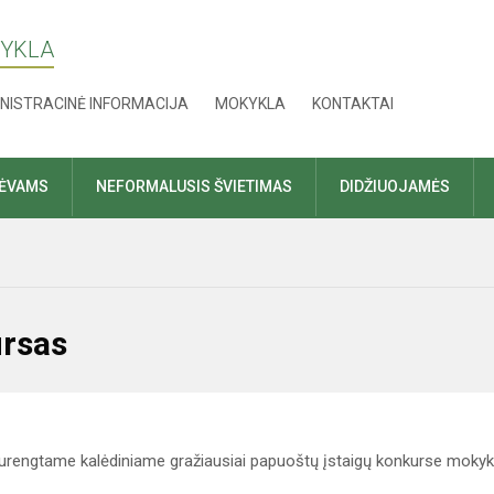
KYKLA
NISTRACINĖ INFORMACIJA
MOKYKLA
KONTAKTAI
TĖVAMS
NEFORMALUSIS ŠVIETIMAS
DIDŽIUOJAMĖS
ursas
urengtame kalėdiniame gražiausiai papuoštų įstaigų konkurse mokyk