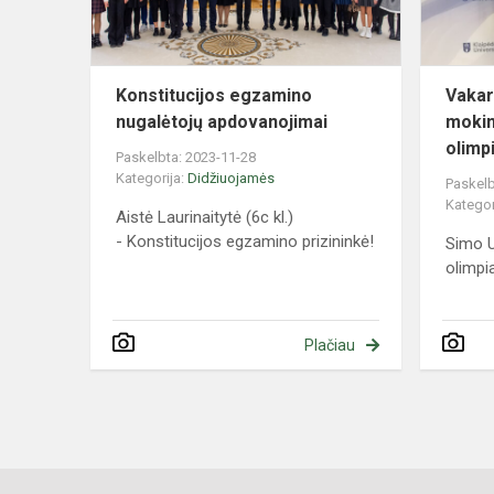
Konstitucijos egzamino
Vakar
nugalėtojų apdovanojimai
mokin
olimp
Paskelbta: 2023-11-28
Kategorija:
Didžiuojamės
Paskelb
Kategor
Aistė Laurinaitytė (6c kl.)
- Konstitucijos egzamino prizininkė!
Simo U
olimpi
Plačiau