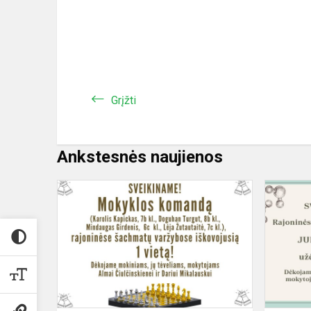
Grįžti
Ankstesnės naujienos
Rajoninės
šachmatų
varžybos