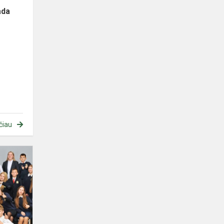
ada
čiau
Plungės
rajono
Jaunimo
apdovanojimai
2023