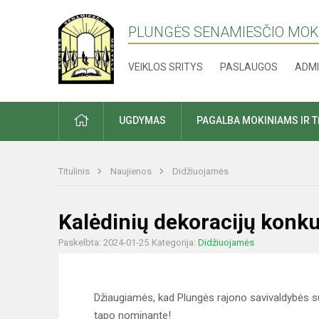
PLUNGĖS SENAMIESČIO MO
VEIKLOS SRITYS
PASLAUGOS
ADMI
PRADŽIA
UGDYMAS
PAGALBA MOKINIAMS IR 
Titulinis
Naujienos
Didžiuojamės
Kalėdinių dekoracijų konk
Paskelbta: 2024-01-25
Kategorija:
Didžiuojamės
Džiaugiamės, kad Plungės rajono savivaldybės s
tapo nominante!