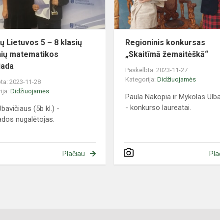
klasių
mokinių
matematikos
olimpiada
ų Lietuvos 5 – 8 klasių
Regioninis konkursas
ių matematikos
„Skaitīmā žemaitėškā“
iada
Paskelbta: 2023-11-27
Kategorija:
Didžiuojamės
ta: 2023-11-28
ija:
Didžiuojamės
Paula Nakopia ir Mykolas Ulb
- konkurso laureatai.
bavičiaus (5b kl.) -
ados nugalėtojas.
Plačiau
Pla