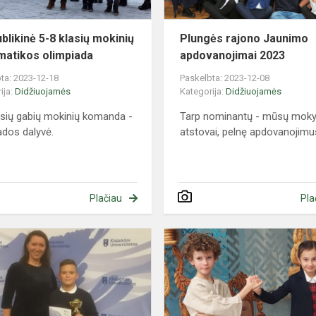
blikinė 5-8 klasių mokinių
Plungės rajono Jaunimo
atikos olimpiada
apdovanojimai 2023
ta: 2023-12-18
Paskelbta: 2023-12-08
ija:
Didžiuojamės
Kategorija:
Didžiuojamės
asių gabių mokinių komanda -
Tarp nominantų - mūsų moky
ados dalyvė.
atstovai, pelnę apdovanojimu
Plačiau
Pla
s
Vakarų
Lietuvos
5
ai
–
8