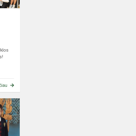
klos
s!
čiau
Regioninis
konkursas
„Skaitīmā
žemaitėškā“