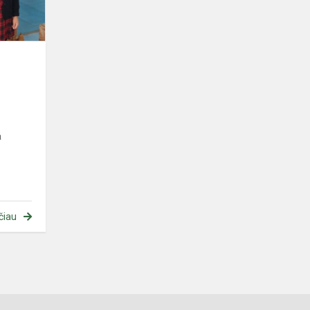
a
čiau