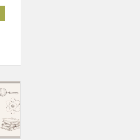
Rajoninė
chemijos
olimpiada