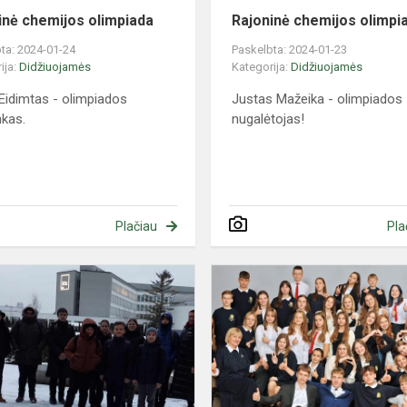
inė chemijos olimpiada
Rajoninė chemijos olimpi
ta: 2024-01-24
Paskelbta: 2024-01-23
ija:
Didžiuojamės
Kategorija:
Didžiuojamės
 Eidimtas - olimpiados
Justas Mažeika - olimpiados
nkas.
nugalėtojas!
Plačiau
Pla
Respublikinė
s
5-
8
o
klasių
mokinių
matematikos
olimpiada