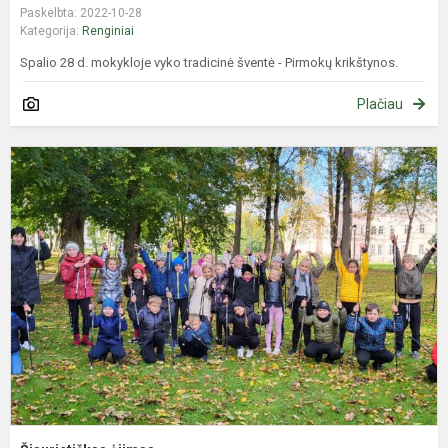
Paskelbta: 2022-10-28
Kategorija:
Renginiai
Spalio 28 d. mokykloje vyko tradicinė šventė - Pirmokų krikštynos.
Plačiau
Š
ė