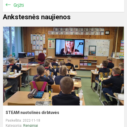
Grįžti
Ankstesnės naujienos
S
n
d
STEAM nuotolinės dirbtuvės
Paskelbta: 2022-11-18
Kategorija:
Renginiai