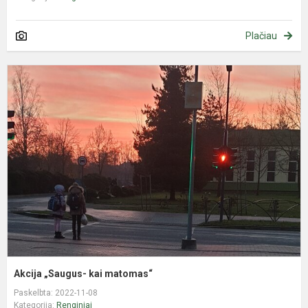
Plačiau
A
„
k
m
Akcija „Saugus- kai matomas“
Paskelbta: 2022-11-08
Kategorija:
Renginiai