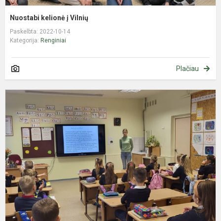
Nuostabi kelionė į Vilnių
Paskelbta: 2022-10-14
Kategorija:
Renginiai
Plačiau
S
a
-
l
a