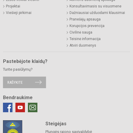
Projektai
Konsultavimasis su visuomene
Viešieji pirkimai
Dažniausiai užduodami klausimai
Pranešėjų apsauga
Korupcijos prevencija
Civilinė sauga
Teisinė informacija
Atviri duomenys
Pastebėjote klaidų?
Turite pasiūlymų?
RAŠYKITE
Bendraukime
Steigėjas
Plungės rajono savivaldybė