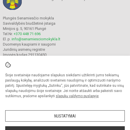
Plungės Senamiesčio mokykla
Savivaldybės biudžetinė įstaiga
Minijos g. 5, 90161 Plungė
Tel.Nr.
+370 448 71 696
El. p.
info@senamiesciomokykla.lt
Duomenys kaupiami ir saugomi
Juridinių asmenų registre
Įmonės kodas 291130450
Šioje svetainėje naudojame slapukus siekdami užtikrinti jums teikiamų
© 2022. Plungės Senamiesčio mokykla. Visos teisės saugomos.
Kopijuoti turinį be raštiško gimnazijos sutikimo griežtai draudžiama.
paslaugų kokybę, analizuoti svetainės naudojimą ir optimizuoti naršymo
patirtį. Spustelėję mygtuką „Sutinku“, jūs patvirtinate, kad sutinkate su visų
Prieinamumo paraiška
Slapukų valdymas
slapukų naudojimu šioje svetainėje. Jei norite atšaukti arba pakeisti savo
sutikimus, prašome apsilankyti
slapukų valdymo puslapyje
.
Sumanus būdas atnaujinti
mokyklos interneto
svetainę
NUSTATYMAI