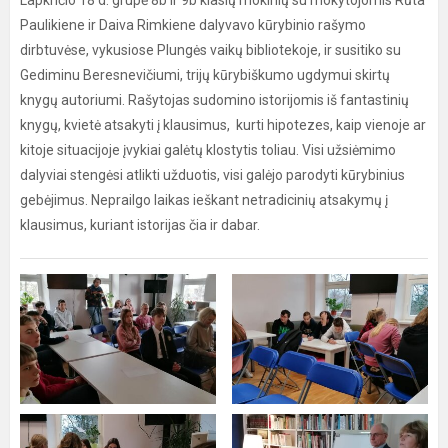
Lapkričio 18 d. grupė 8b ir 9b klasių mokinių su mokytojomis Rūta
Paulikiene ir Daiva Rimkiene dalyvavo kūrybinio rašymo
dirbtuvėse, vykusiose Plungės vaikų bibliotekoje, ir susitiko su
Gediminu Beresnevičiumi, trijų kūrybiškumo ugdymui skirtų
knygų autoriumi. Rašytojas sudomino istorijomis iš fantastinių
knygų, kvietė atsakyti į klausimus, kurti hipotezes, kaip vienoje ar
kitoje situacijoje įvykiai galėtų klostytis toliau. Visi užsiėmimo
dalyviai stengėsi atlikti užduotis, visi galėjo parodyti kūrybinius
gebėjimus. Neprailgo laikas ieškant netradicinių atsakymų į
klausimus, kuriant istorijas čia ir dabar.