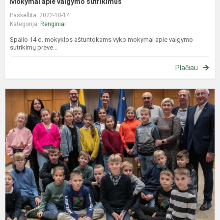
Mokymai apie valgymo sutrikimus
Paskelbta: 2022-10-14
Kategorija:
Renginiai
Spalio 14 d. mokyklos aštuntokams vyko mokymai apie valgymo
sutrikimų preve...
Plačiau
N
k
į
V