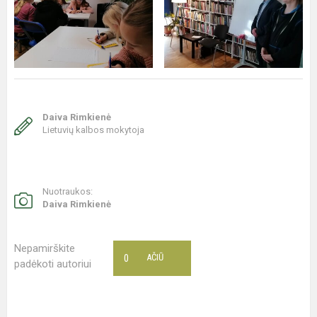
Daiva Rimkienė
Lietuvių kalbos mokytoja
Nuotraukos:
Daiva Rimkienė
Nepamirškite
0
AČIŪ
padėkoti autoriui