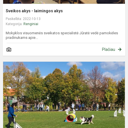
Sveikos akys - laimingos akys
Paskelbta: 2022-10-13
Kategorija:
Renginiai
Mokyklos visuomenės sveikatos specialistė Jūratė vedė pamokėles
pradinukams apie...
Plačiau
P
g
d
m