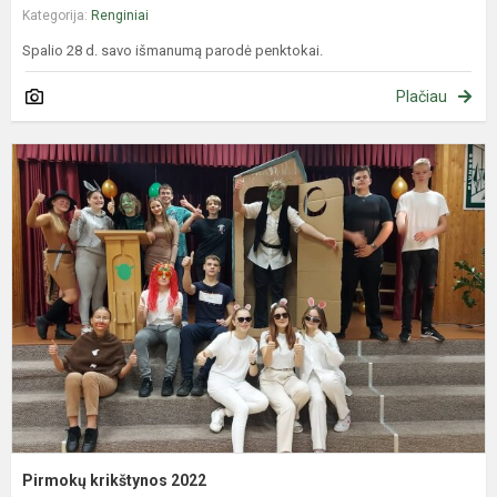
Kategorija:
Renginiai
Spalio 28 d. savo išmanumą parodė penktokai.
Plačiau
P
k
2
Pirmokų krikštynos 2022