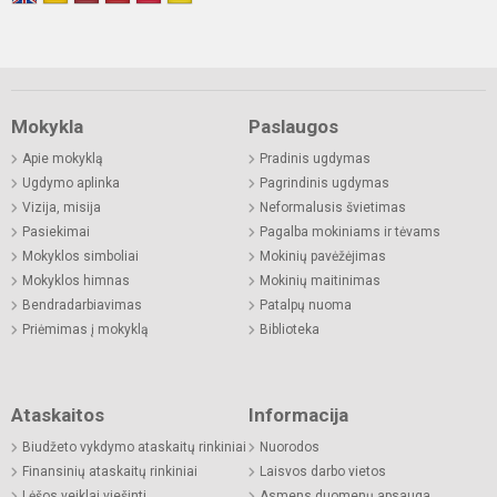
Mokykla
Paslaugos
Apie mokyklą
Pradinis ugdymas
Ugdymo aplinka
Pagrindinis ugdymas
Vizija, misija
Neformalusis švietimas
Pasiekimai
Pagalba mokiniams ir tėvams
Mokyklos simboliai
Mokinių pavėžėjimas
Mokyklos himnas
Mokinių maitinimas
Bendradarbiavimas
Patalpų nuoma
Priėmimas į mokyklą
Biblioteka
Ataskaitos
Informacija
Biudžeto vykdymo ataskaitų rinkiniai
Nuorodos
Finansinių ataskaitų rinkiniai
Laisvos darbo vietos
Lėšos veiklai viešinti
Asmens duomenų apsauga