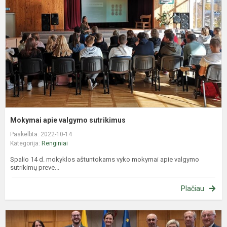
s
Mokymai apie valgymo sutrikimus
Paskelbta: 2022-10-14
Kategorija:
Renginiai
Spalio 14 d. mokyklos aštuntokams vyko mokymai apie valgymo
sutrikimų preve...
Plačiau
N