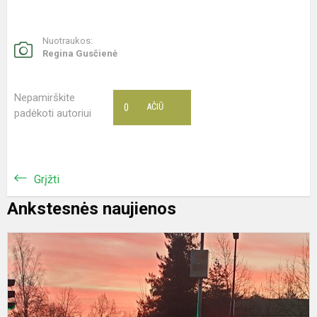
Nuotraukos:
Regina Gusčienė
Nepamirškite
0
AČIŪ
padėkoti autoriui
Grįžti
Ankstesnės naujienos
A
„
k
m