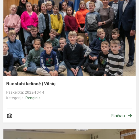
k
į
V
Nuostabi kelionė į Vilnių
Paskelbta: 2022-10-14
Kategorija:
Renginiai
Plačiau
S