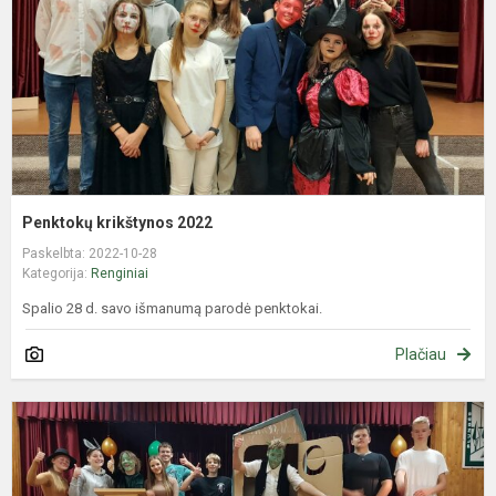
Penktokų krikštynos 2022
Paskelbta: 2022-10-28
Kategorija:
Renginiai
Spalio 28 d. savo išmanumą parodė penktokai.
Plačiau
P
k
2