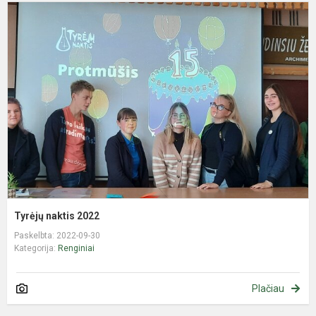
T
n
2
Tyrėjų naktis 2022
Paskelbta: 2022-09-30
Kategorija:
Renginiai
Plačiau