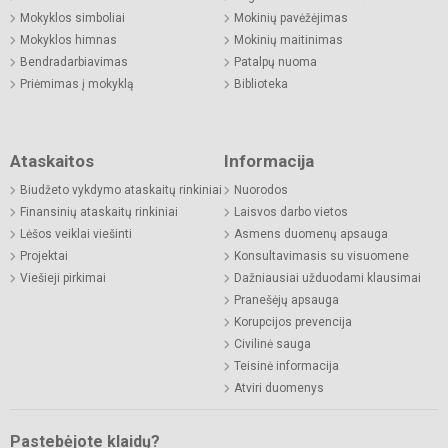
Mokyklos simboliai
Mokinių pavėžėjimas
Mokyklos himnas
Mokinių maitinimas
Bendradarbiavimas
Patalpų nuoma
Priėmimas į mokyklą
Biblioteka
Ataskaitos
Informacija
Biudžeto vykdymo ataskaitų rinkiniai
Nuorodos
Finansinių ataskaitų rinkiniai
Laisvos darbo vietos
Lėšos veiklai viešinti
Asmens duomenų apsauga
Projektai
Konsultavimasis su visuomene
Viešieji pirkimai
Dažniausiai užduodami klausimai
Pranešėjų apsauga
Korupcijos prevencija
Civilinė sauga
Teisinė informacija
Atviri duomenys
Pastebėjote klaidų?