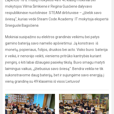
Lapkričio 18 d. mūsų mokyklos 4a ir 4c klasių mokiniai bei
mokytojos Vilma Šimkienė ir Regina Gusčienė dalyvavo
respublikinėse nuotolinėse STEAM dirbtuvėse – „Įžiebk savo
šviesą“, kurias vedė Steam Code Academy IT mokytoja ekspertė
Snieguolė Bagočienė.
Mokiniai susipažino su elektros grandinės veikimu bei patys
gamino bateriją savo namelio apšvietimui. Ją konstravo iš
monetų, popieriaus, folijos, druskos bei acto. Visko buvo: baterija
ir veikė, ir nenorėjo veikti, vieniems pritrūko kantrybės kuriant
įrenginį, o kiti labai džiaugėsi pasiekę tikslą. Buvo smagu matyti
laimingus vaikus, „įžiebusius savo šviesą“. Bendra veikla ne tik
sukonstravome daug baterijų, bet ir sujungėme savo energiją į
vieną grandinę su 49 klasėmis iš visos Lietuvos!