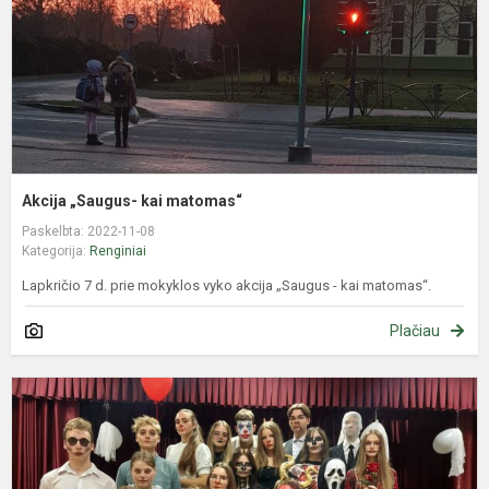
Akcija „Saugus- kai matomas“
Paskelbta: 2022-11-08
Kategorija:
Renginiai
Lapkričio 7 d. prie mokyklos vyko akcija „Saugus - kai matomas“.
Plačiau
P
k
2