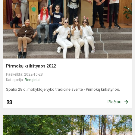
Pirmokų krikštynos 2022
Paskelbta: 2022-10-28
Kategorija:
Renginiai
Spalio 28 d. mokykloje vyko tradicinė šventė - Pirmokų krikštynos.
Plačiau
Š
ė