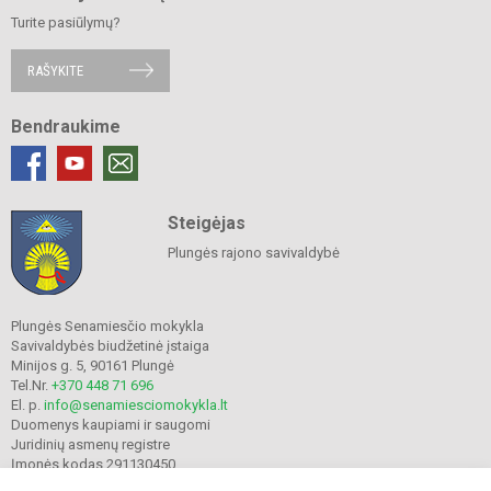
Turite pasiūlymų?
RAŠYKITE
Bendraukime
Steigėjas
Plungės rajono savivaldybė
Plungės Senamiesčio mokykla
Savivaldybės biudžetinė įstaiga
Minijos g. 5, 90161 Plungė
Tel.Nr.
+370 448 71 696
El. p.
info@senamiesciomokykla.lt
Duomenys kaupiami ir saugomi
Juridinių asmenų registre
Įmonės kodas 291130450