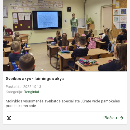
a
-
l
a
Sveikos akys - laimingos akys
Paskelbta: 2022-10-13
Kategorija:
Renginiai
Mokyklos visuomenės sveikatos specialistė Jūratė vedė pamokėles
pradinukams apie...
Plačiau