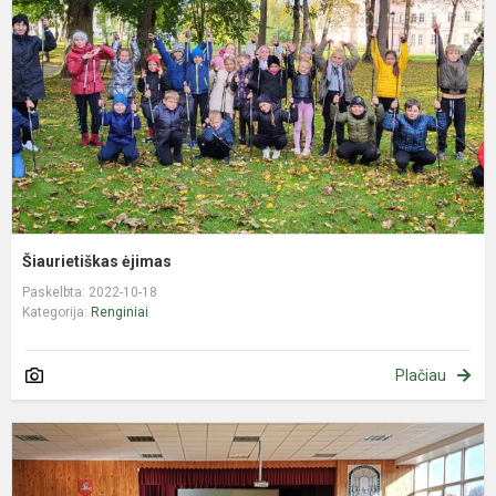
Šiaurietiškas ėjimas
Paskelbta: 2022-10-18
Kategorija:
Renginiai
Plačiau
M
a
v