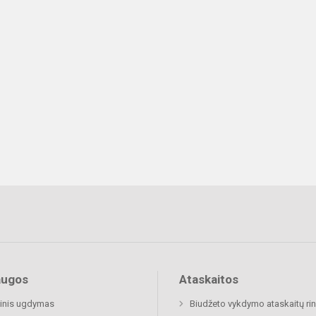
augos
Ataskaitos
inis ugdymas
Biudžeto vykdymo ataskaitų rin