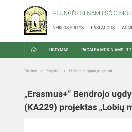
PLUNGĖS SENAMIESČIO MO
VEIKLOS SRITYS
PASLAUGOS
ADMI
PRADŽIA
UGDYMAS
PAGALBA MOKINIAMS IR 
Titulinis
Projektai
ES finansuojami projektai
„Erasmus+“ Bendrojo ugdy
(KA229) projektas „Lobių