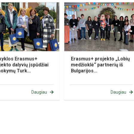
yklos Erasmus+
Erasmus+ projekto „Lobių
jekto dalyvių įspūdžiai
medžioklė“ partnerių iš
mokymų Turk...
Bulgarijos...
Daugiau
Daugiau