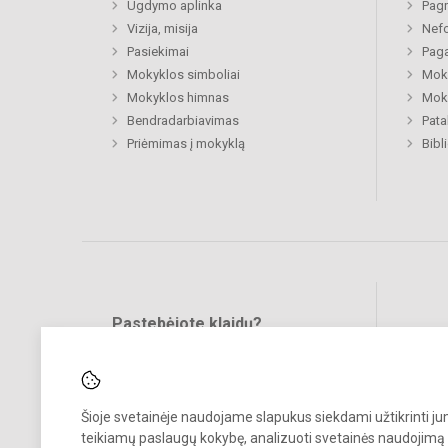
Ugdymo aplinka
Pagr
Vizija, misija
Nefo
Pasiekimai
Paga
Mokyklos simboliai
Moki
Mokyklos himnas
Moki
Bendradarbiavimas
Pat
Priėmimas į mokyklą
Bibl
Pastebėjote klaidų?
Bend
Turite pasiūlymų?
RAŠYKITE
Šioje svetainėje naudojame slapukus siekdami užtikrinti j
teikiamų paslaugų kokybę, analizuoti svetainės naudojimą 