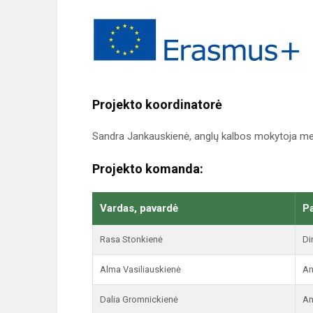
Projekto koordinatorė
Sandra Jankauskienė, anglų kalbos mokytoja me
Projekto komanda:
Vardas, pavardė
P
Rasa Stonkienė
Di
Alma Vasiliauskienė
An
Dalia Gromnickienė
An