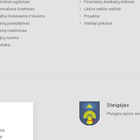
indinis ugdymas
Finansinių ataskaitų rinkiniai
rmalusis švietimas
Lėšos veiklai viešinti
lba mokiniams ir tėvams
Projektai
nių pavėžėjimas
Viešieji pirkimai
nių maitinimas
alpų nuoma
ioteka
Steigėjas
raukime
Plungės rajono sa
ums
ir