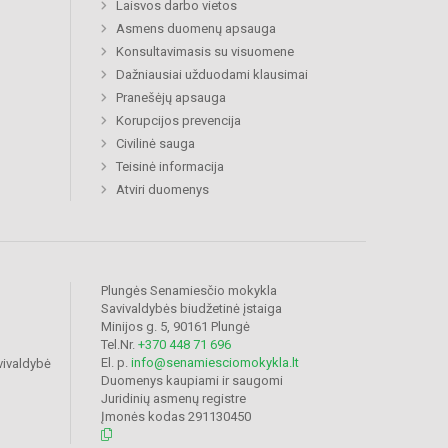
Laisvos darbo vietos
Asmens duomenų apsauga
Konsultavimasis su visuomene
Dažniausiai užduodami klausimai
Pranešėjų apsauga
Korupcijos prevencija
Civilinė sauga
Teisinė informacija
Atviri duomenys
Plungės Senamiesčio mokykla
Savivaldybės biudžetinė įstaiga
Minijos g. 5, 90161 Plungė
Tel.Nr.
+370 448 71 696
El. p.
info@senamiesciomokykla.lt
vivaldybė
Duomenys kaupiami ir saugomi
Juridinių asmenų registre
Įmonės kodas 291130450