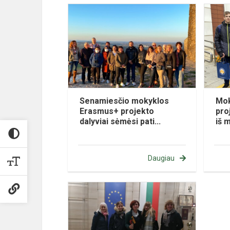
Senamiesčio mokyklos
Mok
Erasmus+ projekto
pro
dalyviai sėmėsi pati...
iš 
Daugiau