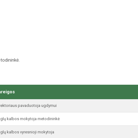
todininkė.
areigos
rektoriaus pavaduotoja ugdymui
glų kalbos mokytoja metodininkė
glų kalbos vyresnioji mokytoja