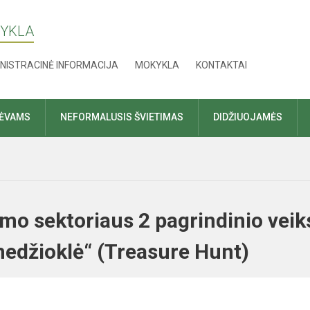
KYKLA
NISTRACINĖ INFORMACIJA
MOKYKLA
KONTAKTAI
TĖVAMS
NEFORMALUSIS ŠVIETIMAS
DIDŽIUOJAMĖS
mo sektoriaus 2 pagrindinio vei
 medžioklė“ (Treasure Hunt)