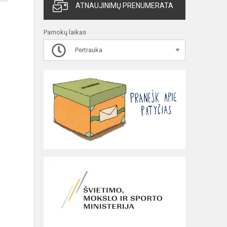
ATNAUJINIMŲ PRENUMERATA
Pamokų laikas
Pertrauka