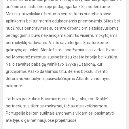
priėmimo miesto merijoje pedagogai lankėsi moderniame
Mokinių laisvalaikio užimtumo centre, kuris nustebino savo
aplinkomis bei turimomis edukacinėmis priemonėmis. Šiltas bei
nuoširdus bendravimas su centre dirbančiomis atsidavusiomis
pedagogėmis buvo neįkainojama patirtis visiems mokytojams
bei mokyklų vadovams. Vizito savaitei įpusėjus, turėjome
galimybę aplankyti Alentežo regiono žymiausias vietas: Evoros
bei Monseraž miestus, susipažinti su krašto istorija bei kultūra.
Na, o savaitės pabaigą vainikavo išvyka į Lisaboną, kur
grožėjomės Vasko da Gamos tiltu, Beleno bokštu, švento
Jeronimo vienuolynu, pasivaikščiojimu Atlanto vandenyno
pakrante.
Tai buvo paskutinis Erasmus+ projekto „Lobių medžioklė“
partnerių susitikimas-mokymai, tačiau atsisveikinome su
Portugalija bei ten sutiktais žmonėmis vildamiesi pasimatyti
ateityje, o gal net naujuose projektuose.