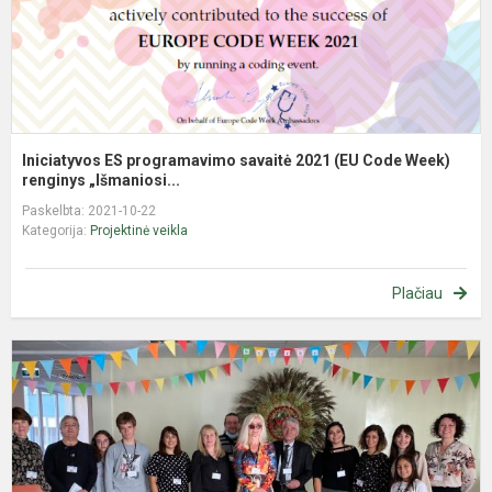
W
re
Iniciatyvos ES programavimo savaitė 2021 (EU Code Week)
renginys „Išmaniosi...
Paskelbta: 2021-10-22
Kategorija:
Projektinė veikla
Plačiau
E
p
„
m
p
i