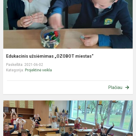
Edukacinis užsiėmimas „OZOBOT miestas“
Paskelbta: 2021-06-02
Kategorija:
Projektinė veikla
Plačiau
N
e
„
e