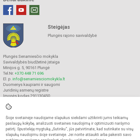
Steigėjas
Plungės rajono savivaldybė
Plungės Senamiesčio mokykla
Savivaldybės biudžetinė įstaiga
Minijos g. 5, 90161 Plungė
Tel.Nr.
+370 448 71 696
El. p.
info@senamiesciomokykla.lt
Duomenys kaupiami ir saugomi
Juridinių asmenų registre
Įmonės kodas 291130450
Šioje svetainėje naudojame slapukus siekdami užtikrinti jums teikiamų
© 2022. Plungės Senamiesčio mokykla. Visos teisės saugomos.
Kopijuoti turinį be raštiško gimnazijos sutikimo griežtai draudžiama.
paslaugų kokybę, analizuoti svetainės naudojimą ir optimizuoti naršymo
patirtį. Spustelėję mygtuką „Sutinku“, jūs patvirtinate, kad sutinkate su visų
Prieinamumo paraiška
Slapukų valdymas
slapukų naudojimu šioje svetainėje. Jei norite atšaukti arba pakeisti savo