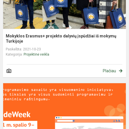
Mokyklos Erasmus+ projekto dalyvių įspūdžiai iš mokymų
Turkijoje
Paskelbta: 2021-10-23
Kategorija:
Projektinė veikla
Plačiau
P
„
b
p
l