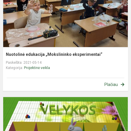
Nuotolinė edukacija „Mokslininko eksperimentai“
Paskelbta: 2021-05-14
Kategorija:
Projektinė veikla
Plačiau
V
r
C