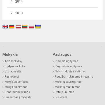
2014
2013
Mokykla
Paslaugos
Apie mokyklą
Pradinis ugdymas
Ugdymo aplinka
Pagrindinis ugdymas
Vizija, misija
Neformalusis švietimas
Pasiekimai
Pagalba mokiniams ir tėvams
Mokyklos simboliai
Mokinių pavėžėjimas
Mokyklos himnas
Mokinių maitinimas
Bendradarbiavimas
Patalpų nuoma
Priėmimas į mokyklą
Biblioteka