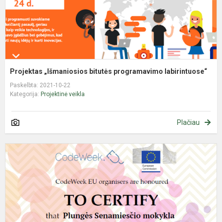
Projektas „Išmaniosios bitutės programavimo labirintuose“
Paskelbta: 2021-10-22
Kategorija:
Projektinė veikla
Plačiau
I
E
p
s
2
(
C