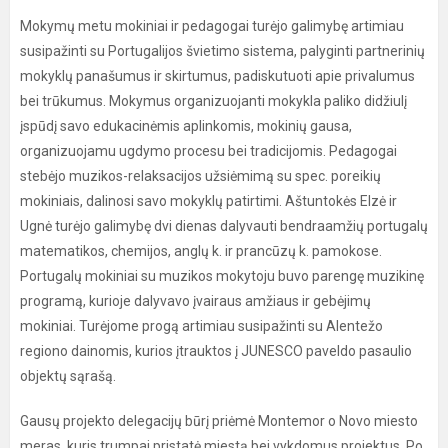
Mokymų metu mokiniai ir pedagogai turėjo galimybę artimiau
susipažinti su Portugalijos švietimo sistema, palyginti partnerinių
mokyklų panašumus ir skirtumus, padiskutuoti apie privalumus
bei trūkumus. Mokymus organizuojanti mokykla paliko didžiulį
įspūdį savo edukacinėmis aplinkomis, mokinių gausa,
organizuojamu ugdymo procesu bei tradicijomis. Pedagogai
stebėjo muzikos-relaksacijos užsiėmimą su spec. poreikių
mokiniais, dalinosi savo mokyklų patirtimi. Aštuntokės Elzė ir
Ugnė turėjo galimybę dvi dienas dalyvauti bendraamžių portugalų
matematikos, chemijos, anglų k. ir prancūzų k. pamokose.
Portugalų mokiniai su muzikos mokytoju buvo parengę muzikinę
programą, kurioje dalyvavo įvairaus amžiaus ir gebėjimų
mokiniai. Turėjome progą artimiau susipažinti su Alentežo
regiono dainomis, kurios įtrauktos į JUNESCO paveldo pasaulio
objektų sąrašą.
Gausų projekto delegacijų būrį priėmė Montemor o Novo miesto
meras, kuris trumpai pristatė miestą bei vykdomus projektus. Po