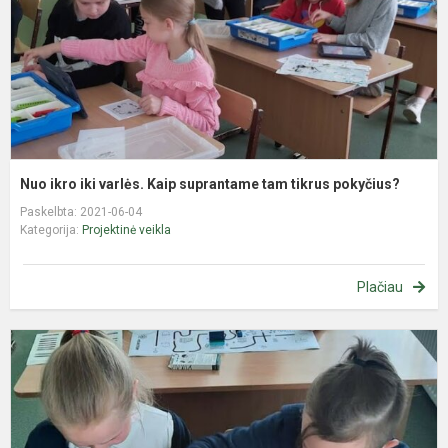
s
t
t
p
Nuo ikro iki varlės. Kaip suprantame tam tikrus pokyčius?
Paskelbta: 2021-06-04
Kategorija:
Projektinė veikla
Plačiau
E
u
„
m