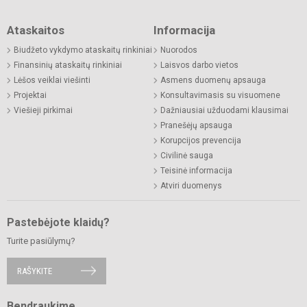
Ataskaitos
Informacija
Biudžeto vykdymo ataskaitų rinkiniai
Nuorodos
Finansinių ataskaitų rinkiniai
Laisvos darbo vietos
Lėšos veiklai viešinti
Asmens duomenų apsauga
Projektai
Konsultavimasis su visuomene
Viešieji pirkimai
Dažniausiai užduodami klausimai
Pranešėjų apsauga
Korupcijos prevencija
Civilinė sauga
Teisinė informacija
Atviri duomenys
Pastebėjote klaidų?
Turite pasiūlymų?
RAŠYKITE
Bendraukime