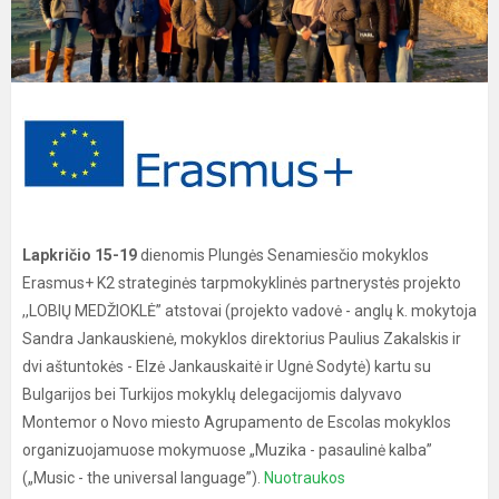
Lapkričio 15-19
dienomis Plungės Senamiesčio mokyklos
Erasmus+ K2 strateginės tarpmokyklinės partnerystės projekto
,,LOBIŲ MEDŽIOKLĖ” atstovai (projekto vadovė - anglų k. mokytoja
Sandra Jankauskienė, mokyklos direktorius Paulius Zakalskis ir
dvi aštuntokės - Elzė Jankauskaitė ir Ugnė Sodytė) kartu su
Bulgarijos bei Turkijos mokyklų delegacijomis dalyvavo
Montemor o Novo miesto Agrupamento de Escolas mokyklos
organizuojamuose mokymuose „Muzika - pasaulinė kalba”
(„Music - the universal language”).
Nuotraukos