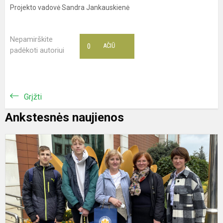
Projekto vadovė Sandra Jankauskienė
Nepamirškite
0
AČIŪ
padėkoti autoriui
Grįžti
Ankstesnės naujienos
M
E
p
d
į
i
m
Tu