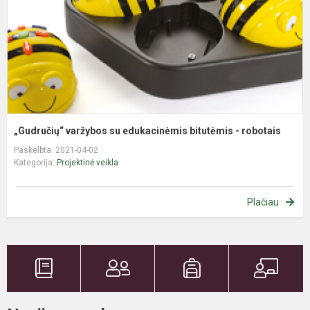
-
r
„Gudručių“ varžybos su edukacinėmis bitutėmis - robotais
Paskelbta: 2021-04-02
Kategorija:
Projektinė veikla
Plačiau