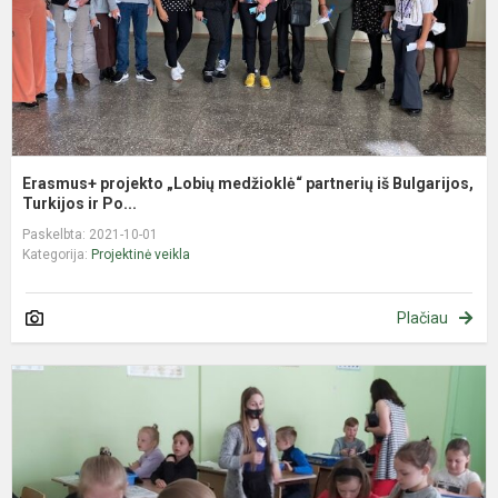
B
Erasmus+ projekto „Lobių medžioklė“ partnerių iš Bulgarijos,
Turkijos ir Po...
Paskelbta: 2021-10-01
Kategorija:
Projektinė veikla
Plačiau
N
i
ik
v
K