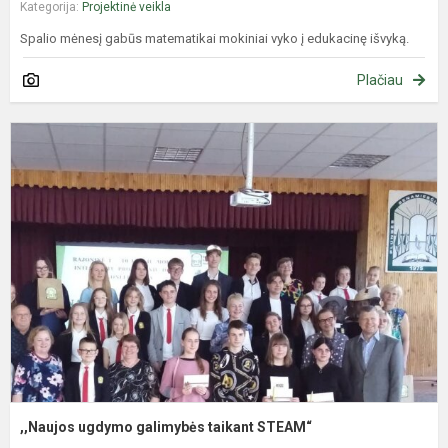
Kategorija:
Projektinė veikla
Spalio mėnesį gabūs matematikai mokiniai vyko į edukacinę išvyką.
Plačiau
,
u
g
t
S
,,Naujos ugdymo galimybės taikant STEAM“