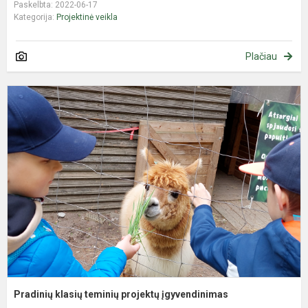
Paskelbta: 2022-06-17
Kategorija:
Projektinė veikla
Plačiau
P
k
t
p
į
Pradinių klasių teminių projektų įgyvendinimas