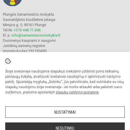
Plungės Senamiesčio mokykla
Savivaldybės biudžetinė įstaiga
Minijos g. 5, 90161 Plungė
Tel.Nr.
+370 448 71 696
El. p.
info@senamiesciomokykla.lt
Duomenys kaupiami ir saugomi
Juridinių asmenų registre
Įmonės kodas 291130450
Šioje svetainėje naudojame slapukus siekdami užtikrinti jums teikiamų
© 2022. Plungės Senamiesčio mokykla. Visos teisės saugomos.
Kopijuoti turinį be raštiško gimnazijos sutikimo griežtai draudžiama.
paslaugų kokybę, analizuoti svetainės naudojimą ir optimizuoti naršymo
patirtį. Spustelėję mygtuką „Sutinku“, jūs patvirtinate, kad sutinkate su visų
Prieinamumo paraiška
Slapukų valdymas
slapukų naudojimu šioje svetainėje. Jei norite atšaukti arba pakeisti savo
sutikimus, prašome apsilankyti
slapukų valdymo puslapyje
.
Sumanus būdas atnaujinti
mokyklos interneto
svetainę
NUSTATYMAI
NESUTINKU