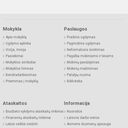
Mokykla
Paslaugos
Apie mokyklą
Pradinis ugdymas
Ugdymo aplinka
Pagrindinis ugdymas
Vizija, misija
Neformalusis švietimas
Pasiekimai
Pagalba mokiniams ir tėvams
Mokyklos simboliai
Mokinių pavėžėjimas
Mokyklos himnas
Mokinių maitinimas
Bendradarbiavimas
Patalpų nuoma
Priėmimas į mokyklą
Biblioteka
Ataskaitos
Informacija
Biudžeto vykdymo ataskaitų rinkiniai
Nuorodos
Finansinių ataskaitų rinkiniai
Laisvos darbo vietos
Lėšos veiklai viešinti
Asmens duomenų apsauga