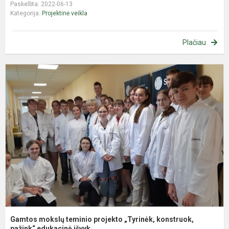
Paskelbta: 2022-06-13
Kategorija:
Projektinė veikla
Plačiau
G
m
t
p
„
k
p
Gamtos mokslų teminio projekto „Tyrinėk, konstruok,
pažink“ edukacinė išvyk...