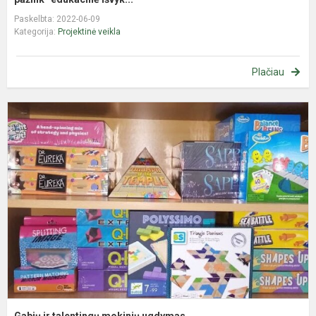
Paskelbta: 2022-06-09
Kategorija:
Projektinė veikla
Plačiau
G
ir
t
m
u