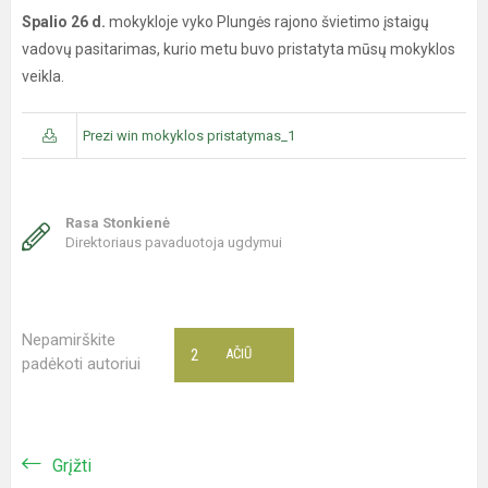
Spalio 26 d.
mokykloje vyko Plungės rajono švietimo įstaigų
vadovų pasitarimas, kurio metu buvo pristatyta mūsų mokyklos
veikla.
Prezi win mokyklos pristatymas_1
Rasa Stonkienė
Direktoriaus pavaduotoja ugdymui
Nepamirškite
2
AČIŪ
padėkoti autoriui
Grįžti