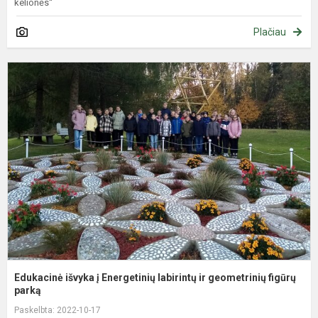
kelionės“
Plačiau
E
i
į
E
l
ir
g
fi
Edukacinė išvyka į Energetinių labirintų ir geometrinių figūrų
parką
Paskelbta: 2022-10-17