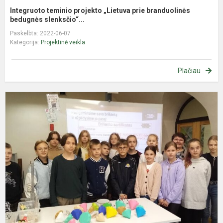
Integruoto teminio projekto „Lietuva prie branduolinės
bedugnės slenksčio“...
Paskelbta: 2022-06-07
Kategorija:
Projektinė veikla
Plačiau
E
i
į
K
V
f
G
ir
t
m