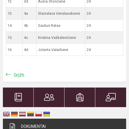
12.
3d
Aušra Stončienė
24
13.
4a
Stanislava Venslauskienė
24
14.
4b
Saulius Ratas
24
15.
4c
Kristina Vaškelevičienė
24
16.
4d
Jolanta Valaišienė
24
Grįžti
DOKUMENTAI