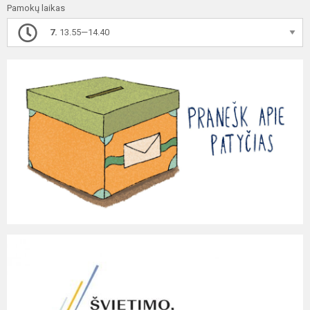
Pamokų laikas
7.
13.55—14.40