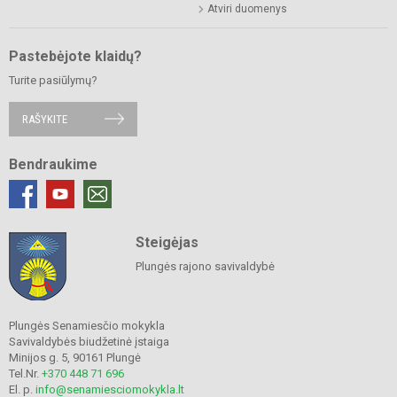
Atviri duomenys
Pastebėjote klaidų?
Turite pasiūlymų?
RAŠYKITE
Bendraukime
Steigėjas
Plungės rajono savivaldybė
Plungės Senamiesčio mokykla
Savivaldybės biudžetinė įstaiga
Minijos g. 5, 90161 Plungė
Tel.Nr.
+370 448 71 696
El. p.
info@senamiesciomokykla.lt