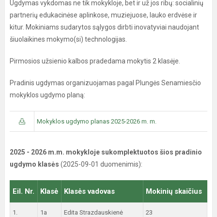
Ugdymas vykdomas ne tik mokykloje, bet ir už jos ribų: socialinių
partnerių edukacinėse aplinkose, muziejuose, lauko erdvėse ir
kitur. Mokiniams sudarytos sąlygos dirbti inovatyviai naudojant
šiuolaikines mokymo(si) technologijas.
Pirmosios užsienio kalbos pradedama mokytis 2 klasėje.
Pradinis ugdymas organizuojamas pagal Plungės Senamiesčio
mokyklos ugdymo planą:
Mokyklos ugdymo planas 2025-2026 m. m.
2025 - 2026 m.m. mokykloje sukomplektuotos šios pradinio
ugdymo klasės
(2025-09-01 duomenimis):
Eil. Nr.
Klasė
Klasės vadovas
Mokinių skaičius
1.
1a
Edita Strazdauskienė
23