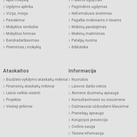
Ugdymo aplinka
Pagrindinis ugdymas
Vizija, misija
Neformalusis švietimas
Pasiekimai
Pagalba mokiniams ir tėvams
Mokyklos simboliai
Mokinių pavėžėjimas
Mokyklos himnas
Mokinių maitinimas
Bendradarbiavimas
Patalpų nuoma
Priėmimas į mokyklą
Biblioteka
Ataskaitos
Informacija
Biudžeto vykdymo ataskaitų rinkiniai
Nuorodos
Finansinių ataskaitų rinkiniai
Laisvos darbo vietos
Lėšos veiklai viešinti
Asmens duomenų apsauga
Projektai
Konsultavimasis su visuomene
Viešieji pirkimai
Dažniausiai užduodami klausimai
Pranešėjų apsauga
Korupcijos prevencija
Civilinė sauga
Teisinė informacija