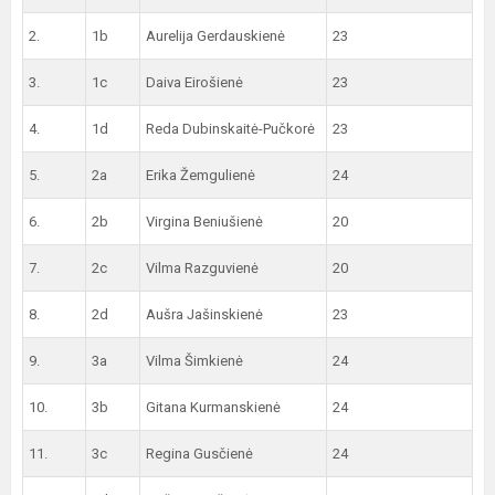
2.
1b
Aurelija Gerdauskienė
23
3.
1c
Daiva Eirošienė
23
4.
1d
Reda Dubinskaitė-Pučkorė
23
5.
2a
Erika Žemgulienė
24
6.
2b
Virgina Beniušienė
20
7.
2c
Vilma Razguvienė
20
8.
2d
Aušra Jašinskienė
23
9.
3a
Vilma Šimkienė
24
10.
3b
Gitana Kurmanskienė
24
11.
3c
Regina Gusčienė
24