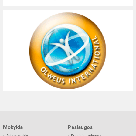
Mokykla
Paslaugos
Apie mokyklą
Pradinis ugdymas