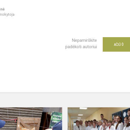
enė
mokytoja
Nepamirškite
0
AČIŪ
padėkoti autoriui
Pradinių
klasių
teminių