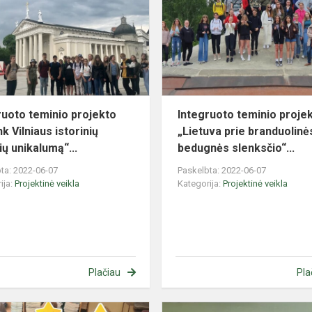
projekto
„Pažink
Vilniaus
istorinių
stat...
ruoto teminio projekto
Integruoto teminio proje
k Vilniaus istorinių
„Lietuva prie branduolinė
ių unikalumą“...
bedugnės slenksčio“...
ta: 2022-06-07
Paskelbta: 2022-06-07
ija:
Projektinė veikla
Kategorija:
Projektinė veikla
Plačiau
Pla
Mokymosi