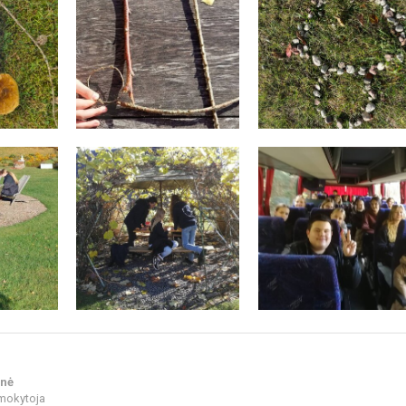
enė
mokytoja