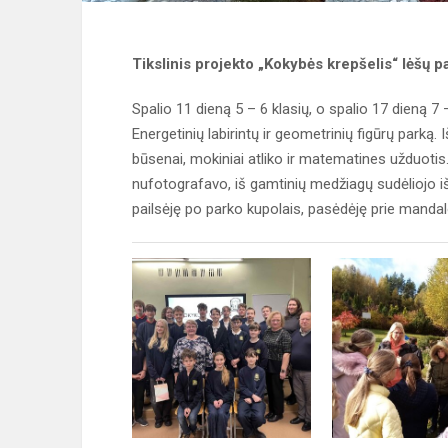
Tikslinis projekto „Kokybės krepšelis“ lėšų 
Spalio 11 dieną 5 – 6 klasių, o spalio 17 dieną 
Energetinių labirintų ir geometrinių figūrų park
būsenai, mokiniai atliko ir matematines užduotis.
nufotografavo, iš gamtinių medžiagų sudėliojo i
pailsėję po parko kupolais, pasėdėję prie mandal