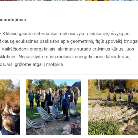
panaudojimas
7 – 8 klasių gabūs matematikai mokiniai vyko į edukacinę išvyką po
ą. Išklausę edukacinės paskaitos apie geometrinių figūrų poveikį žmog
 Vaikščiodami energetiniais labirintais surado erdvinius kūnus, juos
šklotines. Nepasiklydo mūsų mokiniai energetiniuose labirintuose,
os, visi grįžome atgal į mokyklą.