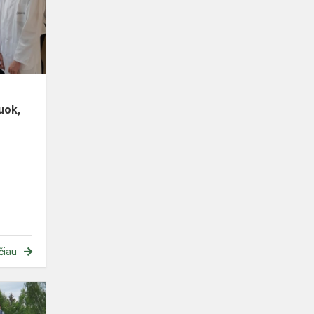
projekto
„Tyrinėk,
konstruok,
pažink“...
uok,
čiau
Integruoto
teminio