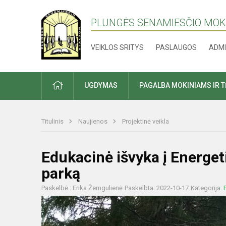
PLUNGĖS SENAMIESČIO MO
VEIKLOS SRITYS
PASLAUGOS
ADMI
PRADŽIA
UGDYMAS
PAGALBA MOKINIAMS IR 
Titulinis
Naujienos
Projektinė veikla
Edukacinė išvyka į Energeti
parką
Paskelbė : Erika Žemgulienė
Paskelbta: 2022-10-17
Kategorija: