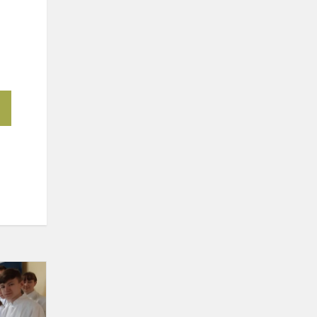
Gamtos
mokslų
teminio