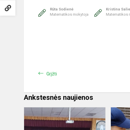
Rūta Sodienė
Kristina Sali
Matematikos mokytoja
Matematikos 
Grįžti
Ankstesnės naujienos
,,Naujos
ugdymo
galimybės