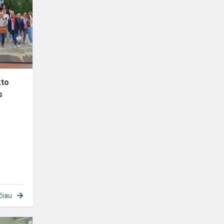
projekto
„Lietuva
prie
branduolinės
bedu...
kto
s
čiau
Mokymai