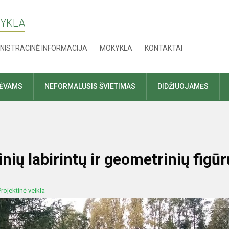
KYKLA
NISTRACINĖ INFORMACIJA
MOKYKLA
KONTAKTAI
TĖVAMS
NEFORMALUSIS ŠVIETIMAS
DIDŽIUOJAMĖS
nių labirintų ir geometrinių figūr
Projektinė veikla