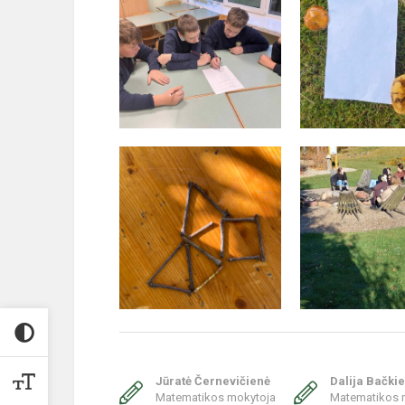
Jūratė Černevičienė
Dalija Bački
Matematikos mokytoja
Matematikos 