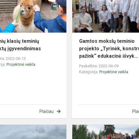
projektų
įgyvendinimas
nių klasių teminių
Gamtos mokslų teminio
ktų įgyvendinimas
projekto „Tyrinėk, konstr
pažink“ edukacinė išvyk...
ta: 2022-06-13
ija:
Projektinė veikla
Paskelbta: 2022-06-09
Kategorija:
Projektinė veikla
Plačiau
Pla
Integruoto
teminio