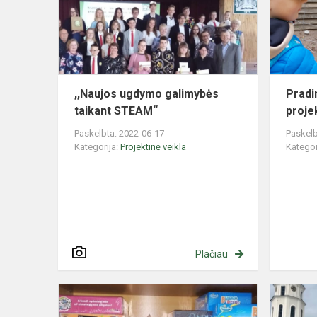
taikant
STEAM“
,,Naujos ugdymo galimybės
Pradi
taikant STEAM“
proje
Paskelbta: 2022-06-17
Paskelb
Kategorija:
Projektinė veikla
Kategor
Plačiau
Gabių
ir