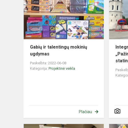
talentingų
mokinių
ugdymas
Gabių ir talentingų mokinių
Integ
ugdymas
„Pažin
statin
Paskelbta: 2022-06-08
Kategorija:
Projektinė veikla
Paskelb
Kategor
Plačiau
Edukacinė