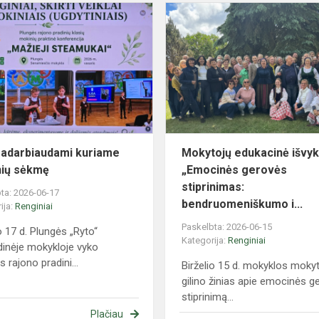
Bendradarbiaudami
BUOTOJOS
kuriame
mokinių
sėkmę
adarbiaudami kuriame
Mokytojų edukacinė išvy
ių sėkmę
„Emocinės gerovės
stiprinimas:
ta: 2026-06-17
bendruomeniškumo i...
ija:
Renginiai
Paskelbta: 2026-06-15
o 17 d. Plungės „Ryto“
Kategorija:
Renginiai
dinėje mokykloje vyko
 rajono pradini...
Birželio 15 d. mokyklos mokyt
gilino žinias apie emocinės g
stiprinimą...
Plačiau