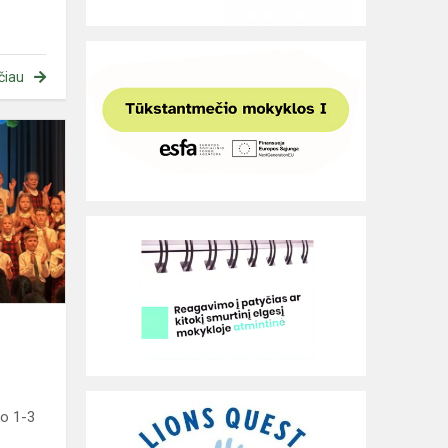
čiau
Gabių
mokinių
šventė
ko 1-3