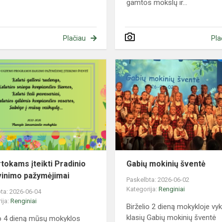
gamtos mokslų ir...
Plačiau
Pla
Ketvirtokams
įteikti
Pradinio
išsilavinimo
pažymėjimai
rtokams įteikti Pradinio
Gabių mokinių šventė
avinimo pažymėjimai
Paskelbta: 2026-06-02
Kategorija:
Renginiai
ta: 2026-06-04
ija:
Renginiai
Birželio 2 dieną mokykloje vy
klasių Gabių mokinių šventė
io 4 dieną mūsų mokyklos