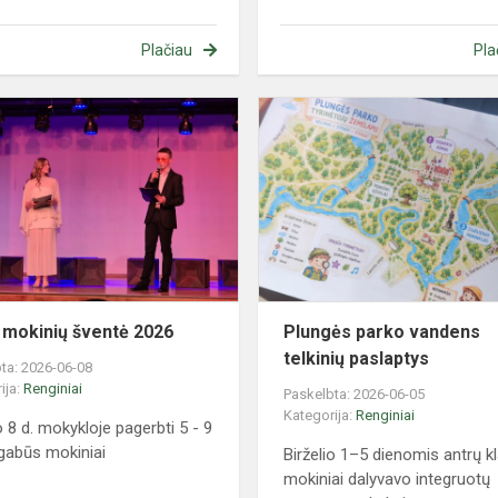
Plačiau
Pla
Gabių
mokinių
šventė
2026
 mokinių šventė 2026
Plungės parko vandens
telkinių paslaptys
ta: 2026-06-08
ija:
Renginiai
Paskelbta: 2026-06-05
Kategorija:
Renginiai
o 8 d. mokykloje pagerbti 5 - 9
 gabūs mokiniai
Birželio 1–5 dienomis antrų k
mokiniai dalyvavo integruotų