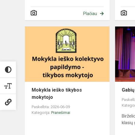
Plačiau
Mokykla
ieško
tikybos
mokytojo
Mokykla ieško tikybos
Gabių
mokytojo
Paskelb
Kategor
Paskelbta: 2026-06-09
Kategorija:
Pranešimai
Birželi
klasių