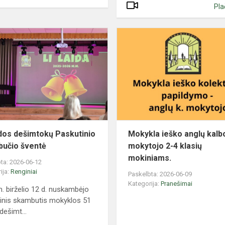
Pla
51
laidos
dešimtokų
Paskutinio
skambučio
šventė
idos dešimtokų Paskutinio
Mokykla ieško anglų kalb
učio šventė
mokytojo 2-4 klasių
mokiniams.
ta: 2026-06-12
ija:
Renginiai
Paskelbta: 2026-06-09
Kategorija:
Pranešimai
. birželio 12 d. nuskambėjo
inis skambutis mokyklos 51
dešimt...