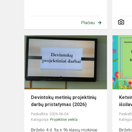
Plačiau
Devintokų
metinių
projektinių
darbų
pristatymas
(2026)
Devintokų metinių projektinių
Ketvi
darbų pristatymas (2026)
išsil
Paskelbta: 2026-06-04
Paskelb
Kategorija:
Projektinė veikla
Kategor
Birželio 4 d. 9a ir 9b klasių mokiniai
Biržel