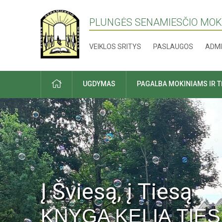
PLUNGĖS SENAMIESČIO MO
VEIKLOS SRITYS
PASLAUGOS
ADMI
PRADŽIA
UGDYMAS
PAGALBA MOKINIAMS IR 
Į Šviesą, į Tiesą
KNYGA KELIĄ TIES