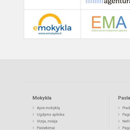
Mokykla
Pasl
Apie mokyklą
Prad
Ugdymo aplinka
Pagr
Vizija, misija
Nefo
Pasiekimai
Paga