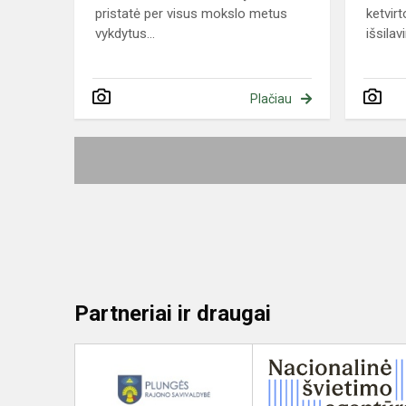
pristatė per visus mokslo metus
ketvir
vykdytus...
išsilav
Plačiau
Partneriai ir draugai