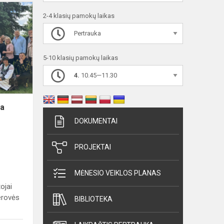
Mokytojų
2-4 klasių pamokų laikas
edukacinė
išvyka
Pertrauka
„Emocinės
gerovės
5-10 klasių pamokų laikas
stiprinimas:
4.
10.45—11.30
be...
ka
DOKUMENTAI
PROJEKTAI
MĖNESIO VEIKLOS PLANAS
ojai
erovės
BIBLIOTEKA