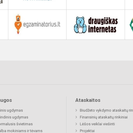
augos
Ataskaitos
inis ugdymas
Biudžeto vykdymo ataskaitų rin
indinis ugdymas
Finansinių ataskaitų rinkiniai
rmalusis švietimas
Lėšos veiklai viešinti
lba mokiniams ir tėvams
Projektai