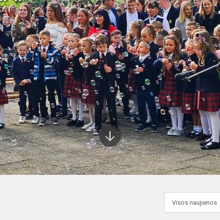
Į
apačią