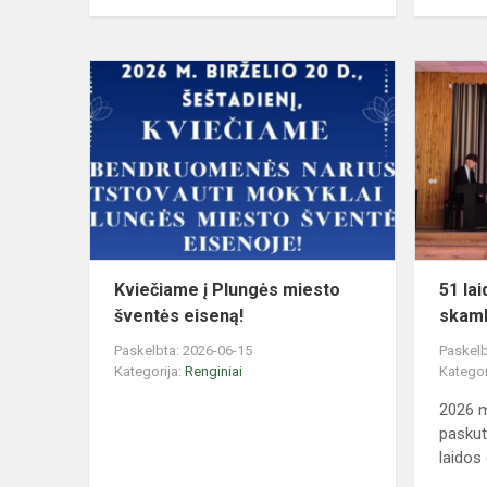
Kviečiame
į
Plungės
miesto
šventės
eiseną!
Kviečiame į Plungės miesto
51 la
šventės eiseną!
skamb
Paskelbta: 2026-06-15
Paskelb
Kategorija:
Renginiai
Kategor
2026 m
paskut
laidos 