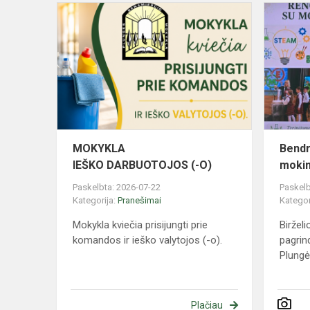
MOKYKLA
IEŠKO DAR
(-
O)
MOKYKLA
Bendr
IEŠKO DARBUOTOJOS (-O)
mokin
Paskelbta: 2026-07-22
Paskelb
Kategorija:
Pranešimai
Kategor
Mokykla kviečia prisijungti prie
Birželi
komandos ir ieško valytojos (-o).
pagrin
Plungės
Plačiau