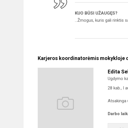
KUO BŪSI UŽAUGĘS?
...Žmogus, kuris gali rinktis
(L.
Karjeros koordinatorėmis mokykloje 
Edita Se
Ugdymo kar
28 kab., I 
Atsakinga 
Darbo lai