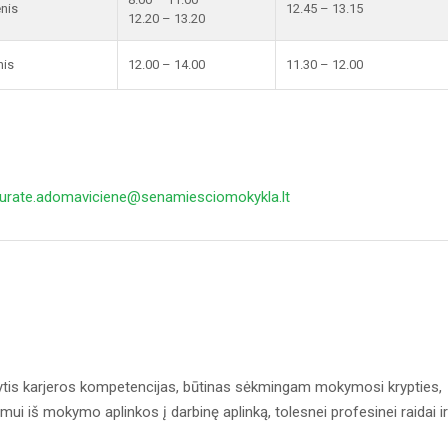
enis
12.45 – 13.15
12.20 – 13.20
nis
12.00 – 14.00
11.30 – 12.00
jurate.adomaviciene@senamiesciomokykla.lt
ytis karjeros kompetencijas, būtinas sėkmingam mokymosi krypties,
imui iš mokymo aplinkos į darbinę aplinką, tolesnei profesinei raidai ir