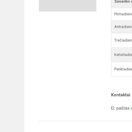
Savaitės 
Pirmadien
Antradieni
Trečiadien
Ketvirtadi
Penktadie
Kontaktai
El. paštas