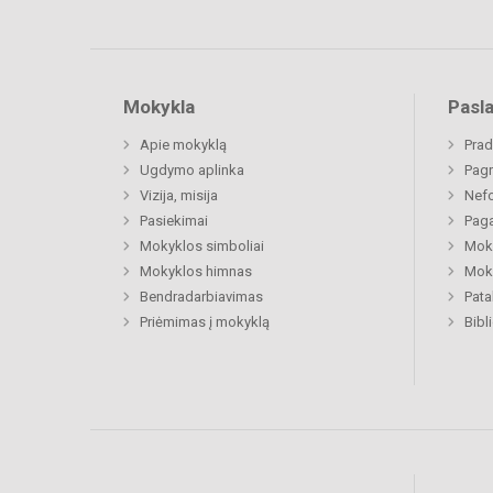
Mokykla
Pasl
Apie mokyklą
Prad
Ugdymo aplinka
Pagr
Vizija, misija
Nefo
Pasiekimai
Paga
Mokyklos simboliai
Moki
Mokyklos himnas
Moki
Bendradarbiavimas
Pat
Priėmimas į mokyklą
Bibl