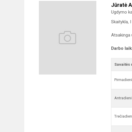
Jūratė 
Ugdymo kar
Skaitykla, 
Atsakinga 
Darbo lai
Savaitės 
Pirmadien
Antradieni
Trečiadien