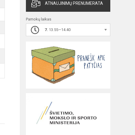
ATNAUJINIMŲ PRENUMERATA
Pamokų laikas
7.
13.55—14.40