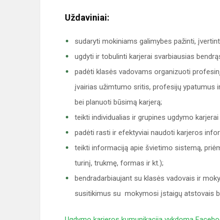
Uždaviniai:
sudaryti mokiniams galimybes pažinti, įvertinti 
ugdyti ir tobulinti karjerai svarbiausias bend
padėti klasės vadovams organizuoti profesinį
įvairias užimtumo sritis, profesijų ypatumus i
bei planuoti būsimą karjerą;
teikti individualias ir grupines ugdymo karjerai
padėti rasti ir efektyviai naudoti karjeros info
teikti informaciją apie švietimo sistemą, pr
turinį, trukmę, formas ir kt.);
bendradarbiaujant su klasės vadovais ir moky
susitikimus su mokymosi įstaigų atstovais bei
Ugdymo karjeros kumunikacija vykdoma Facebo