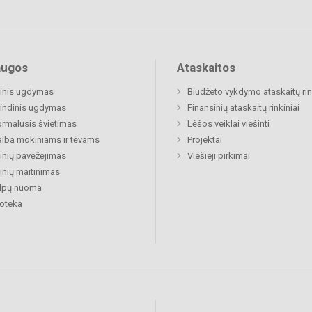
augos
Ataskaitos
inis ugdymas
Biudžeto vykdymo ataskaitų rin
indinis ugdymas
Finansinių ataskaitų rinkiniai
rmalusis švietimas
Lėšos veiklai viešinti
lba mokiniams ir tėvams
Projektai
nių pavėžėjimas
Viešieji pirkimai
nių maitinimas
alpų nuoma
ioteka