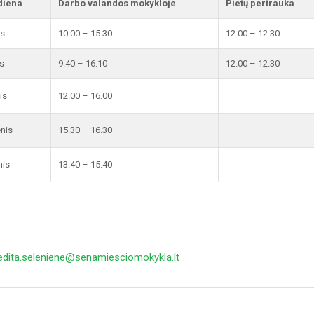
diena
Darbo valandos mokykloje
Pietų pertrauka
is
10.00 – 15.30
12.00 – 12.30
s
9.40 – 16.10
12.00 – 12.30
is
12.00 – 16.00
enis
15.30 – 16.30
nis
13.40 – 15.40
edita.seleniene@senamiesciomokykla.lt