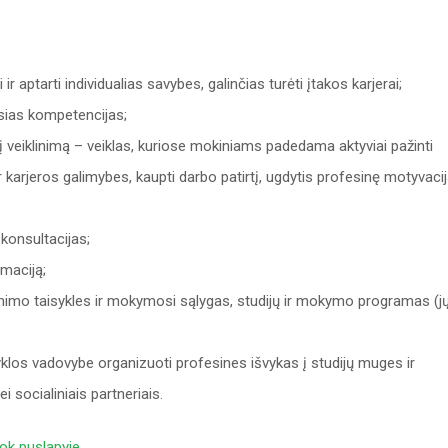
ir aptarti individualias savybes, galinčias turėti įtakos karjerai;
rąsias kompetencijas;
 veiklinimą – veiklas, kuriose mokiniams padedama aktyviai pažinti
r karjeros galimybes, kaupti darbo patirtį, ugdytis profesinę motyvacij
 konsultacijas;
rmaciją;
iėmimo taisykles ir mokymosi sąlygas, studijų ir mokymo programas (j
klos vadovybe organizuoti profesines išvykas į studijų muges ir
 socialiniais partneriais.
ok puslapyje