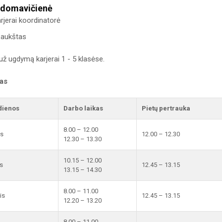
Adomavičienė
jerai koordinatorė
I aukštas
už ugdymą karjerai 1 - 5 klasėse.
kas
dienos
Darbo laikas
Pietų pertrauka
8.00 – 12.00
is
12.00 – 12.30
12.30 – 13.30
10.15 – 12.00
s
12.45 – 13.15
13.15 – 14.30
8.00 – 11.00
is
12.45 – 13.15
12.20 – 13.20
8.00 – 11.00