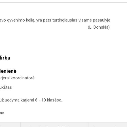
 savo gyvenimo kelią, yra pats turtingiausias visame pasaulyje
 Donskis)
dirba
lenienė
jerai koordinatorė
aukštas
už ugdymą karjerai 6 - 10 klasėse.
kas