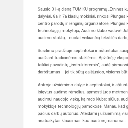
Sausio 31-ą dieną TŪM KU programų „Etninės kultū
dalyviai, 8a ir 7a klasių mokiniai, rinkosi Plungė
centro parodų ir renginių organizatorė, Plungės k
technologijų mokytoja, Audimo klubo vadovė Jola
audimo staklių, nuolat veikiančią tekstilės darb
Susitimo pradžioje septintokai ir aštuntokai su
audžiant tradicinėmis staklėmis. Apžiūrėję ekspon
taikliai pavadintų „instruktorėmis“, audė pirmu
darbštumas – jei tik būtų galėjusios, visiems bū
Antroje užsiėmimo dalyje ir septintokai, ir aštu
įsigytus audimo rėmelius, apmesti juos metmen
audimui naudojo viską, ką rado klube: siūlus, aud
mokykloje technologijų pamokose. Manau, kad galu
pačius darbų autorius. Ateidami į užsiėmimą visi 
neatsakytas klausimas: kuo austi neįmanoma…