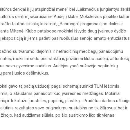
ros ženklai ir jų atspindžiai mene“ bei „Laikmečius jungiantys ženkl
s kultūros centre įsikūrusiame Audėjų klube. Moksleivius pasitiko kultū
rašto tautodailininkų kuratorė, „Babrungo“ progimnazijos dailės ir
nta Miltenė. Klubo patalpose mokiniai išvydo daug įvairaus dydžio
ų ekspoziciją ir jiems padėti pasiruošusius senojo amato entuziastus
sipažino su tvarumo idėjomis ir netradicinių medžiagų panaudojimu
atus, mokiniai sėdo prie staklių ir, prižiūrimi klubo audėjų, aštuntokų
osius savo gyvenime audinius. Audėjas ypač sužavėjo septintokų
tų parašiusios dešimtukus.
ntokai gavo tą pačią užduotį: pagal schemą surinkti TŪM lėšomis
imis, o ataudams panaudoti kuo įvairesnes medžiagas. Mokiniai
inių ir trikotažo juosteles, popierių, plastiką… Pradėtus darbus užbaig
tinis rezultatas savo originalumu nustebins ne tik žiūrovus, bet ir
žinojo, kad audžiama siūlais, po šio susitikimo liko tik vienas