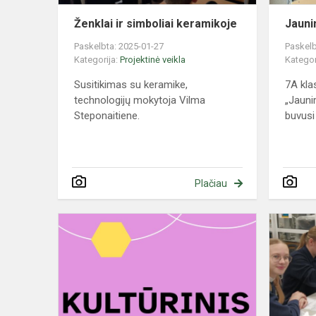
Ženklai ir simboliai keramikoje
Jauni
Paskelbta: 2025-01-27
Paskelb
Kategorija:
Projektinė veikla
Kategor
Susitikimas su keramike,
7A kl
technologijų mokytoja Vilma
„Jauni
Steponaitiene.
buvusi
Plačiau
Keramika
ir
jos
istorija