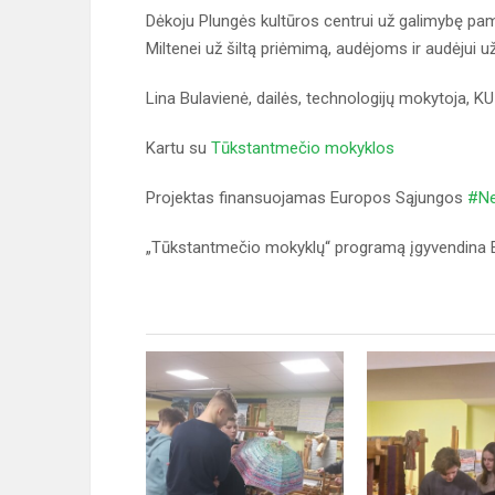
Dėkoju Plungės kultūros centrui už galimybę pam
Miltenei už šiltą priėmimą, audėjoms ir audėjui 
Lina Bulavienė, dailės, technologijų mokytoja, K
Kartu su
Tūkstantmečio mokyklos
Projektas finansuojamas Europos Sąjungos
#Ne
„Tūkstantmečio mokyklų“ programą įgyvendina E