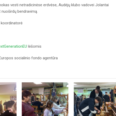
okas vesti netradicinėse erdvėse, Audėjų klubo vadovei Jolantai
už nuoširdų bendravimą.
U koordinatorė
xtGenerationEU
lėšomis
uropos socialinio fondo agentūra