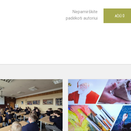
Nepamirškite
0
AČIŪ
padėkoti autoriui
Jaunimo
mada
ir
folkstilius