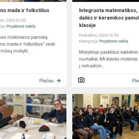
mo mada ir folkstilius
Integruota matematikos,
dailės ir keramikos pamo
ta: 2025-01-20
klasėje
ija:
Projektinė veikla
Paskelbta: 2024-12-30
asės mokiniams pamoką
Kategorija:
Projektinė veikla
mo mada ir folkstilius“ vedė
 mūsų mokykl...
Mokykloje pasklidus kalėdinei
nuotaikai, 8A klasės mokiniai 
į netradicin...
Plačiau
Pla
TŪM
projektas
„STEAM
kompetencijų
ugdymas
tradicinėse