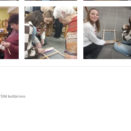
TŪM kultūrinio