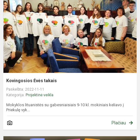
t
Kovingosios Ėvės takais
Paskelbta: 2022-11-11
Kategorija:
Projektinė veikla
Mokyklos lituanistės su gabesniaisiais 9-10 kl. mokiniais keliavo į
Priekulę vyk...
Plačiau
M