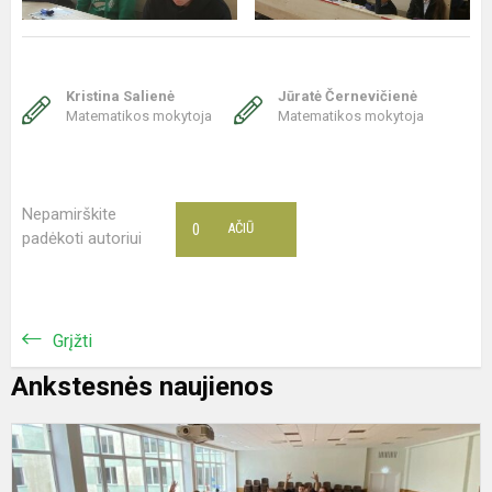
Kristina Salienė
Jūratė Černevičienė
Matematikos mokytoja
Matematikos mokytoja
Nepamirškite
0
AČIŪ
padėkoti autoriui
Grįžti
Ankstesnės naujienos
M
s
m