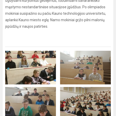
ugdydami kūrybinius gebėjimus, tobulindami savarankiško
mąstymo nestandartinėse situacijose įgūdžius. Po olimpiados
mokiniai susipažino su pačiu Kauno technologijos universitetu,
aplankė Kauno miesto eglę. Namo mokiniai grįžo pilni malonių
įspūdžių ir naujos patirties.