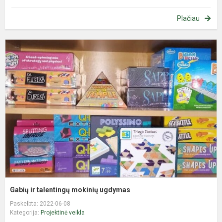
Plačiau
G
ir
t
m
u
Gabių ir talentingų mokinių ugdymas
Paskelbta: 2022-06-08
Kategorija:
Projektinė veikla