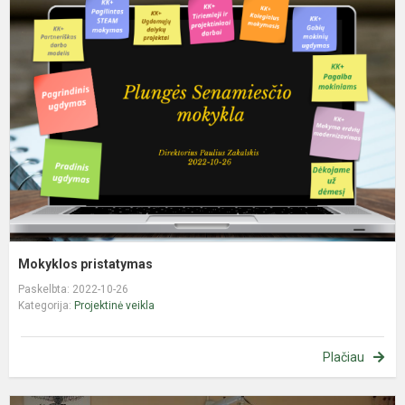
p
Mokyklos pristatymas
Paskelbta: 2022-10-26
Kategorija:
Projektinė veikla
Plačiau
T