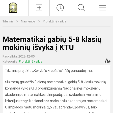
Paieška
Men
Titulinis
Naujienos
Projektinė veikla
Matematikai gabių 5-8 klasių
mokinių išvyka į KTU
Paskelbta: 2022-12-05
Kategorija:
Projektinė veikla
Tikslinis projekto ,,Kokybės krepšelis“ lėšų panaudojimas.
Šių metų gruodžio 3 dieną matematikai gabių 5-8 klasių mokinių
komanda vyko į KTU organizuojamą Nacionalinės moksleivių
akademijos matematikos olimpiadą. Jai užduotis ir vertinimo
kriterijus rengė Nacionalinės moksleivių akademijos matematikai.
Olimpiados metu mokiniai 2,5 val. sprendė uždavinius, taip