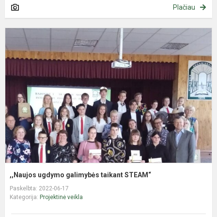
Plačiau
,
u
g
t
S
,,Naujos ugdymo galimybės taikant STEAM“
Paskelbta: 2022-06-17
Kategorija:
Projektinė veikla