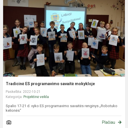
E
p
s
m
Tradicinė ES programavimo savaitė mokykloje
Paskelbta: 2022-10-21
Kategorija:
Projektinė veikla
Spalio 17-21 d. vyko ES programavimo savaitės renginys „Robotuko
kelionės“
Plačiau