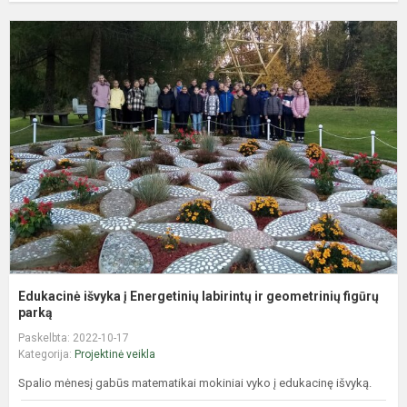
E
i
į
E
l
ir
g
fi
Edukacinė išvyka į Energetinių labirintų ir geometrinių figūrų
parką
Paskelbta: 2022-10-17
Kategorija:
Projektinė veikla
Spalio mėnesį gabūs matematikai mokiniai vyko į edukacinę išvyką.