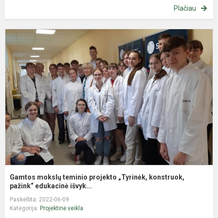
Plačiau
G
m
t
p
„
k
p
Gamtos mokslų teminio projekto „Tyrinėk, konstruok,
pažink“ edukacinė išvyk...
Paskelbta: 2022-06-09
Kategorija:
Projektinė veikla