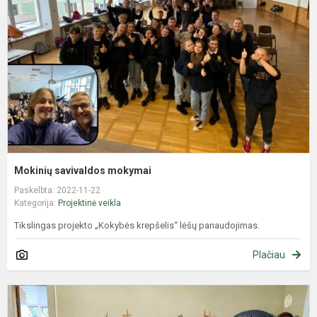
Mokinių savivaldos mokymai
Paskelbta: 2022-11-22
Kategorija:
Projektinė veikla
Tikslingas projekto „Kokybės krepšelis“ lėšų panaudojimas.
Plačiau
K
Ė