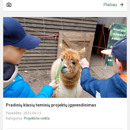
Plačiau
P
k
t
p
į
Pradinių klasių teminių projektų įgyvendinimas
Paskelbta: 2022-06-13
Kategorija:
Projektinė veikla