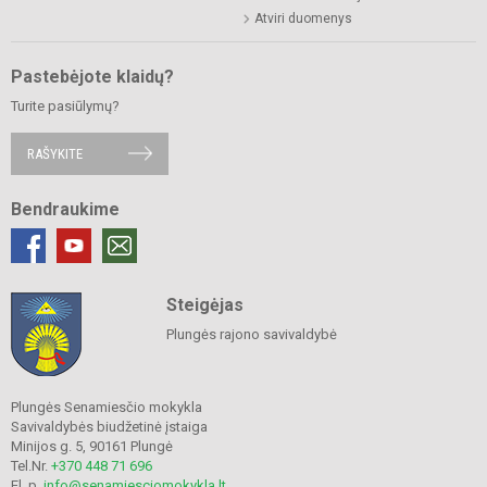
Atviri duomenys
Pastebėjote klaidų?
Turite pasiūlymų?
RAŠYKITE
Bendraukime
Steigėjas
Plungės rajono savivaldybė
Plungės Senamiesčio mokykla
Savivaldybės biudžetinė įstaiga
Minijos g. 5, 90161 Plungė
Tel.Nr.
+370 448 71 696
El. p.
info@senamiesciomokykla.lt