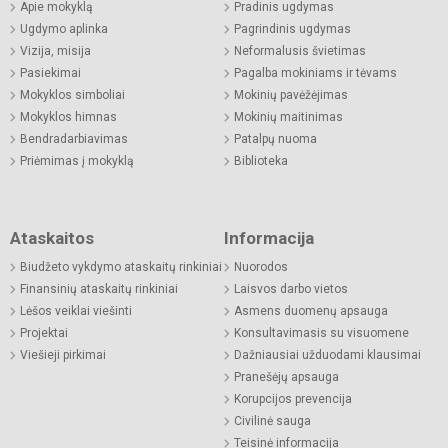
Apie mokyklą
Pradinis ugdymas
Ugdymo aplinka
Pagrindinis ugdymas
Vizija, misija
Neformalusis švietimas
Pasiekimai
Pagalba mokiniams ir tėvams
Mokyklos simboliai
Mokinių pavėžėjimas
Mokyklos himnas
Mokinių maitinimas
Bendradarbiavimas
Patalpų nuoma
Priėmimas į mokyklą
Biblioteka
Ataskaitos
Informacija
Biudžeto vykdymo ataskaitų rinkiniai
Nuorodos
Finansinių ataskaitų rinkiniai
Laisvos darbo vietos
Lėšos veiklai viešinti
Asmens duomenų apsauga
Projektai
Konsultavimasis su visuomene
Viešieji pirkimai
Dažniausiai užduodami klausimai
Pranešėjų apsauga
Korupcijos prevencija
Civilinė sauga
Teisinė informacija