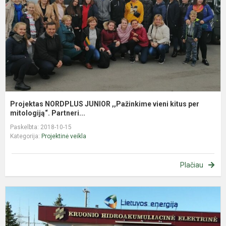
v
k
p
mi
Projektas NORDPLUS JUNIOR ,,Pažinkime vieni kitus per
mitologiją“. Partneri...
Paskelbta: 2018-10-15
Kategorija:
Projektinė veikla
Plačiau
E
i
„