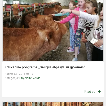
p
„
e
s
g
Edukacinė programa „Saugus elgesys su gyvūnais“
Paskelbta: 2018-05-10
Kategorija:
Projektinė veikla
Plačiau
E