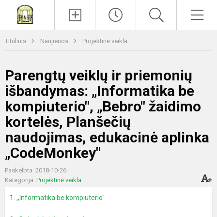
Paieška
Men
Titulinis
Naujienos
Projektinė veikla
Parengtų veiklų ir priemonių
išbandymas: „Informatika be
kompiuterio", „Bebro" žaidimo
kortelės, Planšečių
naudojimas, edukacinė aplinka
„CodeMonkey"
Paskelbta: 2018-10-26
Kategorija:
Projektinė veikla
1.
,,Informatika be kompiuterio"