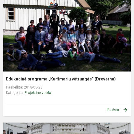
„
v
(
Edukacinė programa „Kuršmarių vėtrungės“ (Dreverna)
Paskelbta: 2018-05-23
Kategorija:
Projektinė veikla
Plačiau
,
v