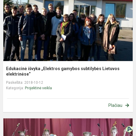
g
s
L
e
Edukacinė išvyka „Elektros gamybos subtilybės Lietuvos
elektrinėse“
Paskelbta: 2018-10-12
Kategorija:
Projektinė veikla
Plačiau
I
E
p