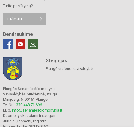
Turite pasiūlymų?
RAŠYKITE
Bendraukime
Steigėjas
Plungės rajono savivaldybė
Plungės Senamiesčio mokykla
Savivaldybės biudžetinė įstaiga
Minijos g. 5, 90161 Plungė
Tel.Nr.
+370 448 71 696
El. p.
info@senamiesciomokykla.lt
Duomenys kaupiami ir saugomi
Juridinių asmenų registre
Įmonės kodas 291130450