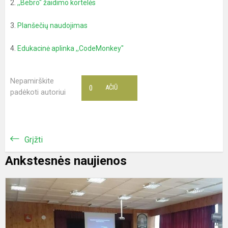
2.
,,Bebro" žaidimo kortelės
3.
Planšečių naudojimas
4.
Edukacinė aplinka ,,CodeMonkey"
Nepamirškite
0
AČIŪ
padėkoti autoriui
Grįžti
Ankstesnės naujienos
I
n
m
f