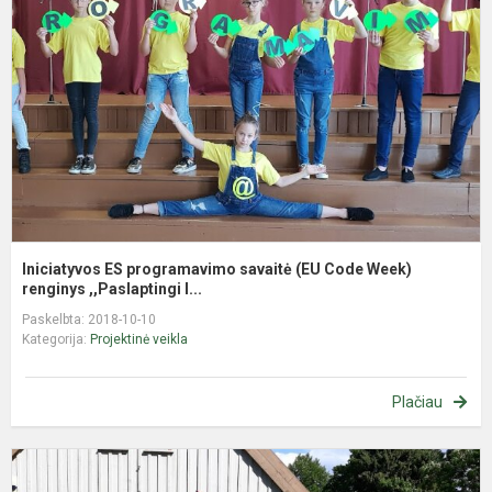
s
(
C
W
r
Iniciatyvos ES programavimo savaitė (EU Code Week)
renginys ,,Paslaptingi l...
Paskelbta: 2018-10-10
Kategorija:
Projektinė veikla
Plačiau
E
p