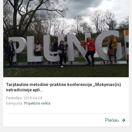
m
p
k
,
ne
Tarptautinė metodinė-praktinė konferencija ,,Mokymas(is)
netradicinėje apli...
Paskelbta: 2018-04-24
Kategorija:
Projektinė veikla
Plačiau