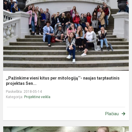
k
p
m
n
t
,,Pažinkime vieni kitus per mitologiją‘‘- naujas tarptautinis
projektas Sen...
Paskelbta: 2018-05-14
Kategorija:
Projektinė veikla
Plačiau
E