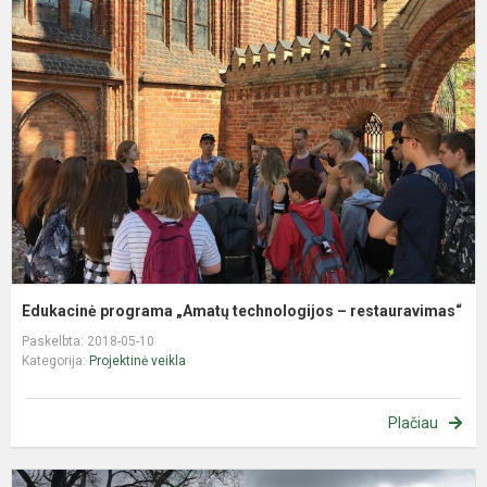
p
„
t
–
r
Edukacinė programa „Amatų technologijos – restauravimas“
Paskelbta: 2018-05-10
Kategorija:
Projektinė veikla
Plačiau
T