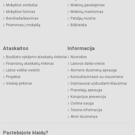
Mokyklos simboliai
Mokinių pavėžėjimas
Mokyklos himnas
Mokinių maitinimas
Bendradarbiavimas
Patalpų nuoma
Priėmimas į mokyklą
Biblioteka
Ataskaitos
Informacija
Biudžeto vykdymo ataskaitų rinkiniai
Nuorodos
Finansinių ataskaitų rinkiniai
Laisvos darbo vietos
Lėšos veiklai viešinti
Asmens duomenų apsauga
Projektai
Konsultavimasis su visuomene
Viešieji pirkimai
Dažniausiai užduodami klausimai
Pranešėjų apsauga
Korupcijos prevencija
Civilinė sauga
Teisinė informacija
Atviri duomenys
Pastebėjote klaidų?