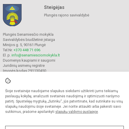
Steigėjas
Plungės rajono savivaldybė
Plungės Senamiesčio mokykla
Savivaldybės biudžetinė įstaiga
Minijos g. 5, 90161 Plungė
Tel.Nr.
+370 448 71 696
El. p.
info@senamiesciomokykla.lt
Duomenys kaupiami ir saugomi
Juridinių asmenų registre
Įmonės kodas 291130450
Šioje svetainėje naudojame slapukus siekdami užtikrinti jums teikiamų
© 2022. Plungės Senamiesčio mokykla. Visos teisės saugomos.
Kopijuoti turinį be raštiško gimnazijos sutikimo griežtai draudžiama.
paslaugų kokybę, analizuoti svetainės naudojimą ir optimizuoti naršymo
patirtį. Spustelėję mygtuką „Sutinku“, jūs patvirtinate, kad sutinkate su visų
Prieinamumo paraiška
Slapukų valdymas
slapukų naudojimu šioje svetainėje. Jei norite atšaukti arba pakeisti savo
sutikimus, prašome apsilankyti
slapukų valdymo puslapyje
.
Sumanus būdas atnaujinti
mokyklos interneto
svetainę