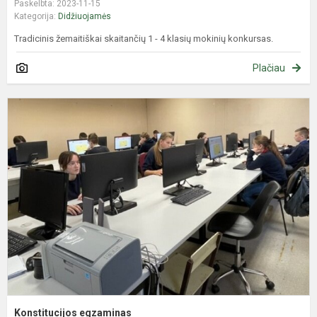
Paskelbta: 2023-11-15
Kategorija:
Didžiuojamės
Tradicinis žemaitiškai skaitančių 1 - 4 klasių mokinių konkursas.
Plačiau
K
e
Konstitucijos egzaminas