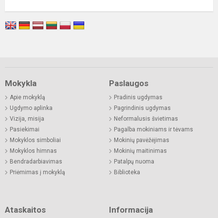
Mokykla
Paslaugos
Apie mokyklą
Pradinis ugdymas
Ugdymo aplinka
Pagrindinis ugdymas
Vizija, misija
Neformalusis švietimas
Pasiekimai
Pagalba mokiniams ir tėvams
Mokyklos simboliai
Mokinių pavėžėjimas
Mokyklos himnas
Mokinių maitinimas
Bendradarbiavimas
Patalpų nuoma
Priėmimas į mokyklą
Biblioteka
Ataskaitos
Informacija