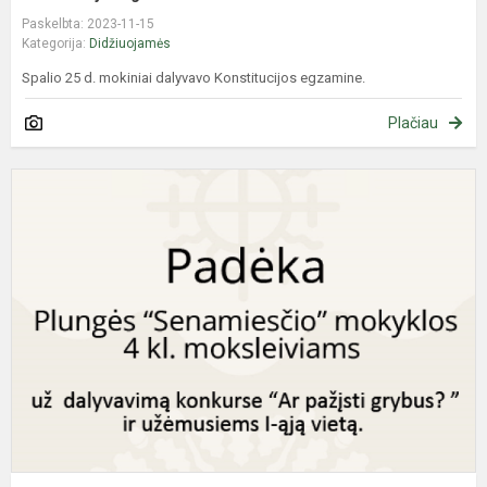
Paskelbta: 2023-11-15
Kategorija:
Didžiuojamės
Spalio 25 d. mokiniai dalyvavo Konstitucijos egzamine.
Plačiau
K
„
p
g