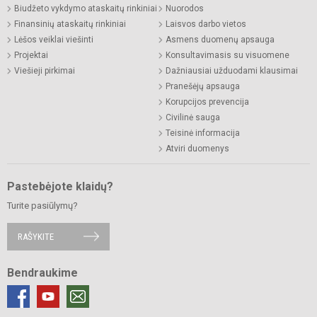
Biudžeto vykdymo ataskaitų rinkiniai
Nuorodos
Finansinių ataskaitų rinkiniai
Laisvos darbo vietos
Lėšos veiklai viešinti
Asmens duomenų apsauga
Projektai
Konsultavimasis su visuomene
Viešieji pirkimai
Dažniausiai užduodami klausimai
Pranešėjų apsauga
Korupcijos prevencija
Civilinė sauga
Teisinė informacija
Atviri duomenys
Pastebėjote klaidų?
Turite pasiūlymų?
RAŠYKITE
Bendraukime