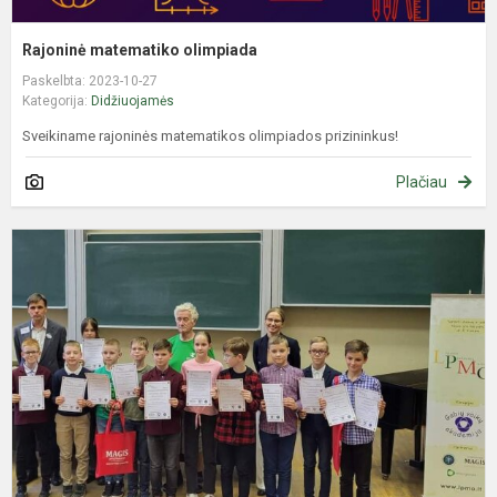
Rajoninė matematiko olimpiada
Paskelbta: 2023-10-27
Kategorija:
Didžiuojamės
Sveikiname rajoninės matematikos olimpiados prizininkus!
Plačiau
L
p
m
o