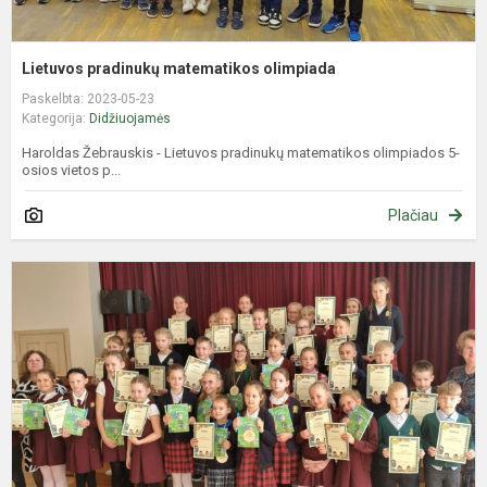
Lietuvos pradinukų matematikos olimpiada
Paskelbta: 2023-05-23
Kategorija:
Didžiuojamės
Haroldas Žebrauskis - Lietuvos pradinukų matematikos olimpiados 5-
osios vietos p...
Plačiau
R
k
„
p