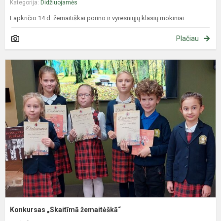
Kategorija:
Didžiuojamės
Lapkričio 14 d. žemaitiškai porino ir vyresniųjų klasių mokiniai.
Plačiau
K
„
ž
Konkursas „Skaitīmā žemaitėškā“