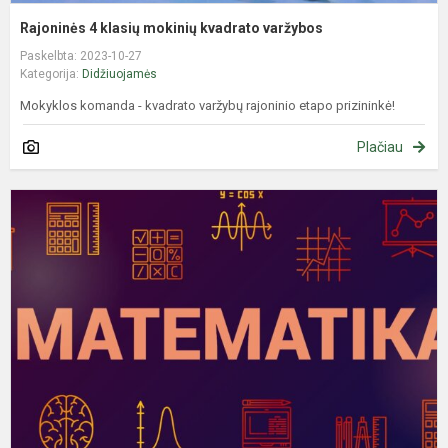
Rajoninės 4 klasių mokinių kvadrato varžybos
Paskelbta: 2023-10-27
Kategorija:
Didžiuojamės
Mokyklos komanda - kvadrato varžybų rajoninio etapo prizininkė!
Plačiau
R
m
o