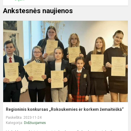
Ankstesnės naujienos
R
k
„
ė
k
ž
Regioninis konkursas „Rokoukemies ėr korkem žemaitėškā“
Paskelbta: 2023-11-24
Kategorija:
Didžiuojamės