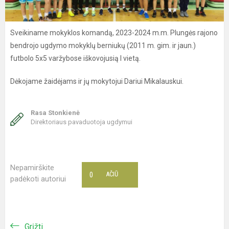
Sveikiname mokyklos komandą, 2023-2024 m.m. Plungės rajono
bendrojo ugdymo mokyklų berniukų (2011 m. gim. ir jaun.)
futbolo 5x5 varžybose iškovojusią I vietą.
Dėkojame žaidėjams ir jų mokytojui Dariui Mikalauskui.
Rasa Stonkienė
Direktoriaus pavaduotoja ugdymui
Nepamirškite
0
AČIŪ
padėkoti autoriui
Grįžti