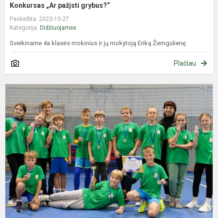
Konkursas „Ar pažįsti grybus?“
Paskelbta: 2023-10-27
Kategorija:
Didžiuojamės
Sveikiname 4a klasės mokinius ir jų mokytoją Eriką Žemgulienę.
Plačiau
R
4
k
m
k
v