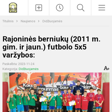
Paieška
Men
Titulinis
Naujienos
Didžiuojamės
Rajoninės berniukų (2011 m.
gim. ir jaun.) futbolo 5x5
varžybos:
Paskelbta: 2023-11-24
Kategorija:
Didžiuojamės