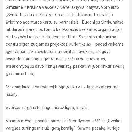
Šiais metais 2a ir 3c klasių mokiniai, kartu su mokytojomis Vilma
Šimkiene ir Kristina Vaškelevičiene, aktyviai dalyvavo projekto
„Sveikata visus metus“ veiklose. Tai Lietuvos neformaliojo
švietimo agentūros kartu su partneriais– Eugenijos Šimkūnaitės
labdaros ir paramos fondu bei Pasaulio sveikatos organizacijos
atstovybės Lietuvoje, Higienos instituto Sveikatos stiprinimo
centru organizuojamas projektas, kurio tikslas – padėti vaikams
įgyti visapusišką sveikatos sampratos suvokimą, išugdyti
sveikatai naudingus gebėjimus, įpročius bei nuostatas,
atsakomybę už savo ir kitų sveikatą, paskatinti juos rinktis sveiką
gyvenimo būdą.
Mokiniai kiekvieną mėnesį turėjo įveikti vis kitą sveikatingumo
iššūkį.
Sveikas vargšas turtingesnis už ligotą karalių
Vasario mėnesį pasitiko pirmasis išbandymas - iššūkis „Sveikas
vargšas turtingesnis už ligotą karalių“. Kūrėme pasaką, kurioje