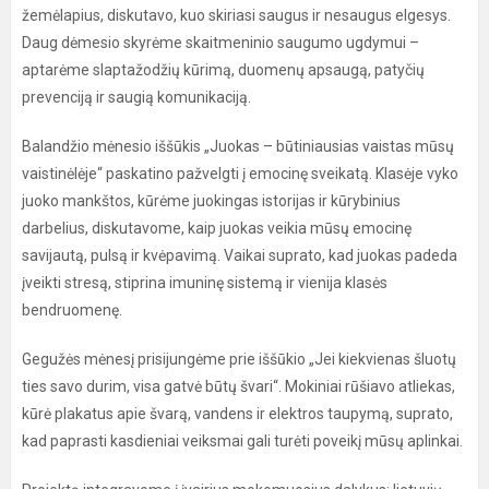
žemėlapius, diskutavo, kuo skiriasi saugus ir nesaugus elgesys.
Daug dėmesio skyrėme skaitmeninio saugumo ugdymui –
aptarėme slaptažodžių kūrimą, duomenų apsaugą, patyčių
prevenciją ir saugią komunikaciją.
Balandžio mėnesio iššūkis „Juokas – būtiniausias vaistas mūsų
vaistinėlėje“ paskatino pažvelgti į emocinę sveikatą. Klasėje vyko
juoko mankštos, kūrėme juokingas istorijas ir kūrybinius
darbelius, diskutavome, kaip juokas veikia mūsų emocinę
savijautą, pulsą ir kvėpavimą. Vaikai suprato, kad juokas padeda
įveikti stresą, stiprina imuninę sistemą ir vienija klasės
bendruomenę.
Gegužės mėnesį prisijungėme prie iššūkio „Jei kiekvienas šluotų
ties savo durim, visa gatvė būtų švari“. Mokiniai rūšiavo atliekas,
kūrė plakatus apie švarą, vandens ir elektros taupymą, suprato,
kad paprasti kasdieniai veiksmai gali turėti poveikį mūsų aplinkai.