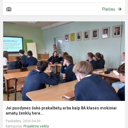
Plačiau
J
p
š
p
a
k
8
k
m
a.
Jei puodynės šukė prakalbėtų arba kaip 8A klasės mokiniai
amatų ženklų hera...
Paskelbta: 2025-04-30
Kategorija:
Projektinė veikla