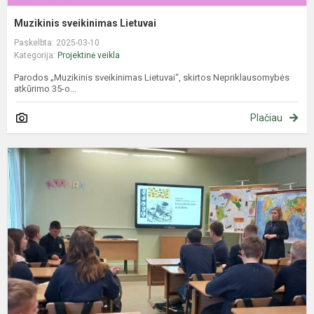
Muzikinis sveikinimas Lietuvai
Paskelbta: 2025-03-10
Kategorija:
Projektinė veikla
Parodos „Muzikinis sveikinimas Lietuvai“, skirtos Nepriklausomybės
atkūrimo 35-o...
Plačiau
I
i
ir
d
p
„
p
š
pr