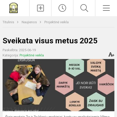
Paieška
Men
Titulinis
Naujienos
Projektinė veikla
Sveikata visus metus 2025
Paskelbta: 2025-06-19
Kategorija:
Projektinė veikla