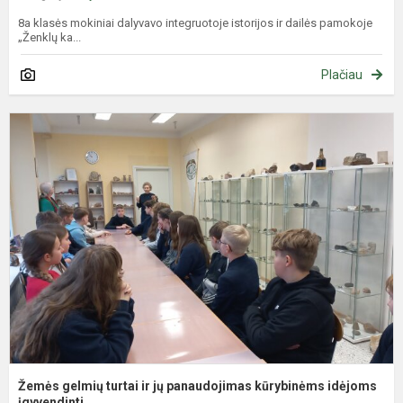
8a klasės mokiniai dalyvavo integruotoje istorijos ir dailės pamokoje
„Ženklų ka...
Plačiau
Ž
g
t
ir
j
p
k
i
į..
Žemės gelmių turtai ir jų panaudojimas kūrybinėms idėjoms
įgyvendinti