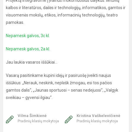
Projektą integravome į įvairius mokomuosius dalykus: lietuvių
kalbos ir literatūros, dailės ir technologijų, informatikos, gamtos ir
visuomenės mokslų, etikos, informacinių technologijų, teatro
pamokas.
Nepamesk galvos, 3c kl.
Nepamesk galvos, 2a kl.
Jau laukia vasaros iššūkiai...
Vasarą pasitinkame kupini idėjų ir pasiruošę įveikti naujus
iššūkius: „Nerauk, neskink, neplėšk žmogau, esi tos pačios
gamtos dalis“, „Jaunas sportuosi – senas nedejuosi“, „Valgyk
sveikiau – gyvensi ilgiau“.
Vilma Šimkienė
Kristina Vaškelevičienė
Pradinių klasių mokytoja
Pradinių klasių mokytoja