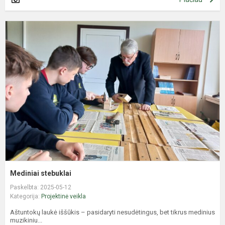
M
s
Mediniai stebuklai
Paskelbta: 2025-05-12
Kategorija:
Projektinė veikla
Aštuntokų laukė iššūkis – pasidaryti nesudėtingus, bet tikrus medinius
muzikiniu...