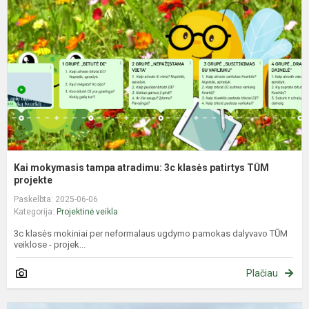
a
3
k
p
T
p
Kai mokymasis tampa atradimu: 3c klasės patirtys TŪM
projekte
Paskelbta: 2025-06-06
Kategorija:
Projektinė veikla
3c klasės mokiniai per neformalaus ugdymo pamokas dalyvavo TŪM
veiklose - projek...
Plačiau