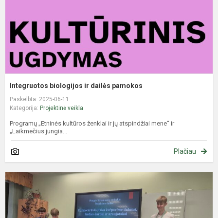
Integruotos biologijos ir dailės pamokos
Paskelbta: 2025-06-11
Kategorija:
Projektinė veikla
Programų „Etninės kultūros ženklai ir jų atspindžiai mene“ ir
„Laikmečius jungia...
Plačiau
D
m
p
d