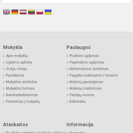
Mokykla
Paslaugos
Apie mokyklą
Pradinis ugdymas
Ugdymo aplinka
Pagrindinis ugdymas
Vizija, misija
Neformalusis švietimas
Pasiekimai
Pagalba mokiniams ir tėvams
Mokyklos simboliai
Mokinių pavėžėjimas
Mokyklos himnas
Mokinių maitinimas
Bendradarbiavimas
Patalpų nuoma
Priėmimas į mokyklą
Biblioteka
Ataskaitos
Informacija
Biudžeto vykdymo ataskaitų rinkiniai
Nuorodos