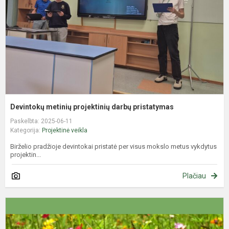
p
Devintokų metinių projektinių darbų pristatymas
Paskelbta: 2025-06-11
Kategorija:
Projektinė veikla
Birželio pradžioje devintokai pristatė per visus mokslo metus vykdytus
projektin...
Plačiau
K
m
t