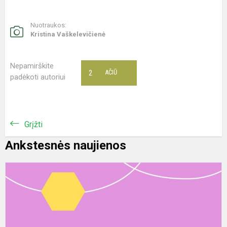
Nuotraukos:
Kristina Vaškelevičienė
Nepamirškite
2
AČIŪ
padėkoti autoriui
Grįžti
Ankstesnės naujienos
I
b
ir
d
p