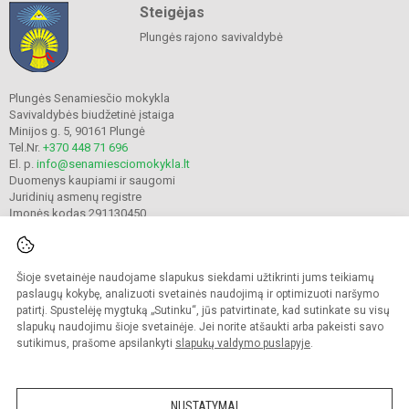
Steigėjas
Plungės rajono savivaldybė
Plungės Senamiesčio mokykla
Savivaldybės biudžetinė įstaiga
Minijos g. 5, 90161 Plungė
Tel.Nr.
+370 448 71 696
El. p.
info@senamiesciomokykla.lt
Duomenys kaupiami ir saugomi
Juridinių asmenų registre
Įmonės kodas 291130450
Šioje svetainėje naudojame slapukus siekdami užtikrinti jums teikiamų
© 2022. Plungės Senamiesčio mokykla. Visos teisės saugomos.
Kopijuoti turinį be raštiško gimnazijos sutikimo griežtai draudžiama.
paslaugų kokybę, analizuoti svetainės naudojimą ir optimizuoti naršymo
patirtį. Spustelėję mygtuką „Sutinku“, jūs patvirtinate, kad sutinkate su visų
Prieinamumo paraiška
Slapukų valdymas
slapukų naudojimu šioje svetainėje. Jei norite atšaukti arba pakeisti savo
sutikimus, prašome apsilankyti
slapukų valdymo puslapyje
.
Sumanus būdas atnaujinti
mokyklos interneto
svetainę
NUSTATYMAI