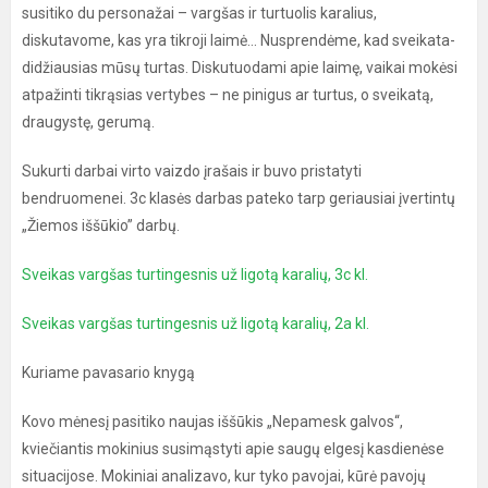
susitiko du personažai – vargšas ir turtuolis karalius,
diskutavome, kas yra tikroji laimė... Nusprendėme, kad sveikata-
didžiausias mūsų turtas. Diskutuodami apie laimę, vaikai mokėsi
atpažinti tikrąsias vertybes – ne pinigus ar turtus, o sveikatą,
draugystę, gerumą.
Sukurti darbai virto vaizdo įrašais ir buvo pristatyti
bendruomenei. 3c klasės darbas pateko tarp geriausiai įvertintų
„Žiemos iššūkio” darbų.
Sveikas vargšas turtingesnis už ligotą karalių, 3c kl.
Sveikas vargšas turtingesnis už ligotą karalių, 2a kl.
Kuriame pavasario knygą
Kovo mėnesį pasitiko naujas iššūkis „Nepamesk galvos“,
kviečiantis mokinius susimąstyti apie saugų elgesį kasdienėse
situacijose. Mokiniai analizavo, kur tyko pavojai, kūrė pavojų