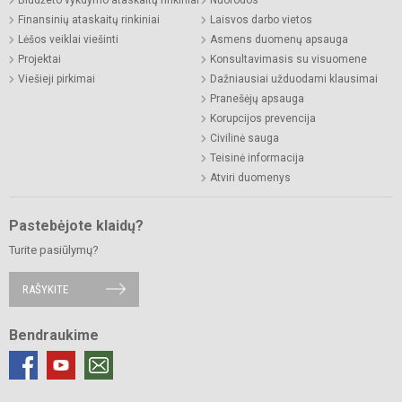
Finansinių ataskaitų rinkiniai
Laisvos darbo vietos
Lėšos veiklai viešinti
Asmens duomenų apsauga
Projektai
Konsultavimasis su visuomene
Viešieji pirkimai
Dažniausiai užduodami klausimai
Pranešėjų apsauga
Korupcijos prevencija
Civilinė sauga
Teisinė informacija
Atviri duomenys
Pastebėjote klaidų?
Turite pasiūlymų?
RAŠYKITE
Bendraukime