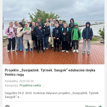
P
,
T
S
e
i
V
Projekto ,,Susipažink. Tyrinėk. Saugok“ edukacinė išvyka
Ventės ragą
Paskelbta: 2025-05-30
Kategorija:
Projektinė veikla
Gegužės 29 d. 3d kl. mokiniai dalyvavo projekto ,,Susipažink. Tyrinėk.
Saugok“ e...
Plačiau