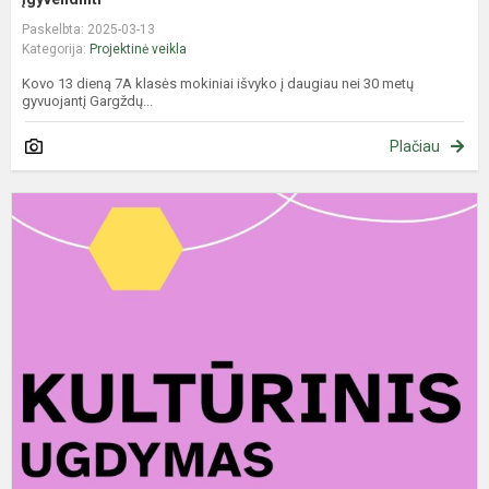
Paskelbta: 2025-03-13
Kategorija:
Projektinė veikla
Kovo 13 dieną 7A klasės mokiniai išvyko į daugiau nei 30 metų
gyvuojantį Gargždų...
Plačiau
M
s
L