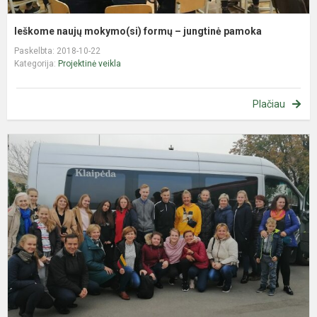
Ieškome naujų mokymo(si) formų – jungtinė pamoka
Paskelbta: 2018-10-22
Kategorija:
Projektinė veikla
Plačiau
P
N
J
,
v
k
p
mi