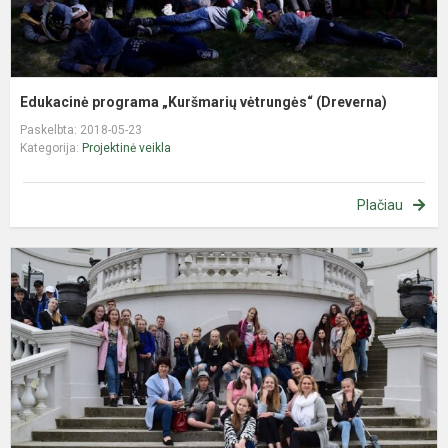
Edukacinė programa „Kuršmarių vėtrungės“ (Dreverna)
Paskelbta: 2018-05-23
Kategorija:
Projektinė veikla
Plačiau
,
v
k
p
m
n
t