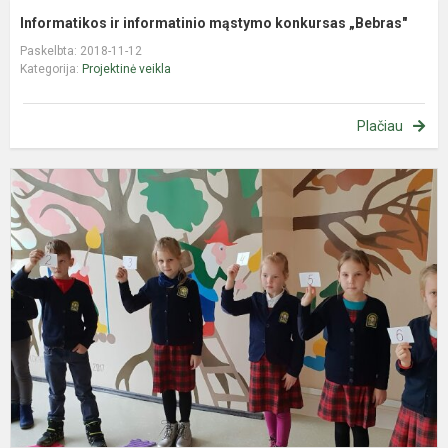
Informatikos ir informatinio mąstymo konkursas „Bebras"
Paskelbta: 2018-11-12
Kategorija:
Projektinė veikla
Plačiau
P
v
ir
p
i
„
b
ko