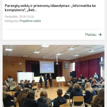
Parengtų veiklų ir priemonių išbandymas: „Informatika be
kompiuterio", „Beb...
Paskelbta: 2018-10-26
Kategorija:
Projektinė veikla
Plačiau
I
n
m
f
–
j
p