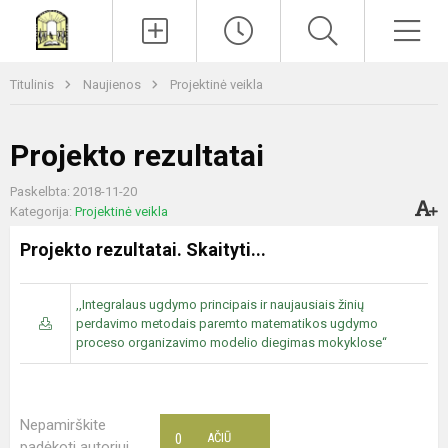
Paieška
Men
Titulinis
Naujienos
Projektinė veikla
Projekto rezultatai
Paskelbta: 2018-11-20
Kategorija:
Projektinė veikla
Projekto rezultatai. Skaityti...
,,Integralaus ugdymo principais ir naujausiais žinių
perdavimo metodais paremto matematikos ugdymo
proceso organizavimo modelio diegimas mokyklose“
Nepamirškite
0
AČIŪ
padėkoti autoriui