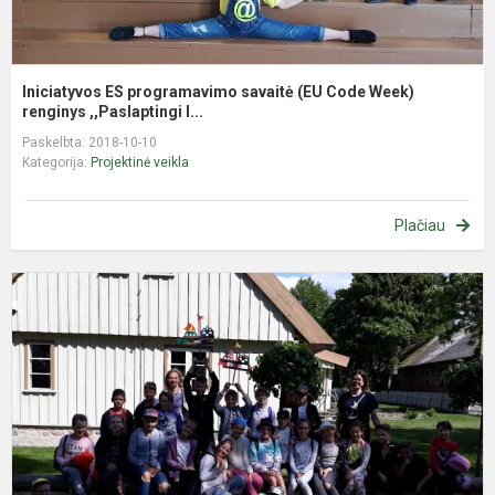
Iniciatyvos ES programavimo savaitė (EU Code Week)
renginys ,,Paslaptingi l...
Paskelbta: 2018-10-10
Kategorija:
Projektinė veikla
Plačiau
E
p
„
v
(