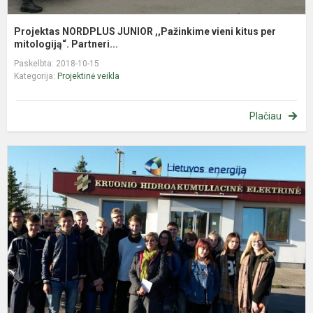
Projektas NORDPLUS JUNIOR ,,Pažinkime vieni kitus per
mitologiją“. Partneri...
Paskelbta: 2018-10-15
Kategorija:
Projektinė veikla
Plačiau
E
i
„
g
s
L
e