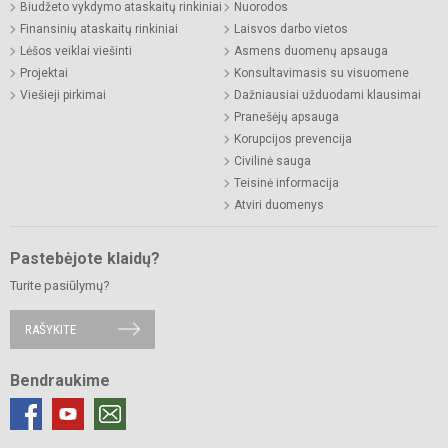
Biudžeto vykdymo ataskaitų rinkiniai
Nuorodos
Finansinių ataskaitų rinkiniai
Laisvos darbo vietos
Lėšos veiklai viešinti
Asmens duomenų apsauga
Projektai
Konsultavimasis su visuomene
Viešieji pirkimai
Dažniausiai užduodami klausimai
Pranešėjų apsauga
Korupcijos prevencija
Civilinė sauga
Teisinė informacija
Atviri duomenys
Pastebėjote klaidų?
Turite pasiūlymų?
RAŠYKITE
Bendraukime