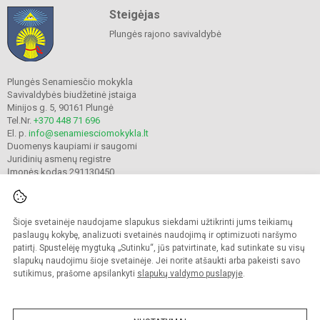
Steigėjas
Plungės rajono savivaldybė
Plungės Senamiesčio mokykla
Savivaldybės biudžetinė įstaiga
Minijos g. 5, 90161 Plungė
Tel.Nr.
+370 448 71 696
El. p.
info@senamiesciomokykla.lt
Duomenys kaupiami ir saugomi
Juridinių asmenų registre
Įmonės kodas 291130450
Šioje svetainėje naudojame slapukus siekdami užtikrinti jums teikiamų
© 2022. Plungės Senamiesčio mokykla. Visos teisės saugomos.
Kopijuoti turinį be raštiško gimnazijos sutikimo griežtai draudžiama.
paslaugų kokybę, analizuoti svetainės naudojimą ir optimizuoti naršymo
patirtį. Spustelėję mygtuką „Sutinku“, jūs patvirtinate, kad sutinkate su visų
Prieinamumo paraiška
Slapukų valdymas
slapukų naudojimu šioje svetainėje. Jei norite atšaukti arba pakeisti savo
sutikimus, prašome apsilankyti
slapukų valdymo puslapyje
.
Sumanus būdas atnaujinti
mokyklos interneto
svetainę