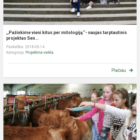
,,Pažinkime vieni kitus per mitologiją‘‘- naujas tarptautinis
projektas Sen...
Paskelbta: 2018-05-14
Kategorija:
Projektinė veikla
Plačiau
E
p
„
e
s
g