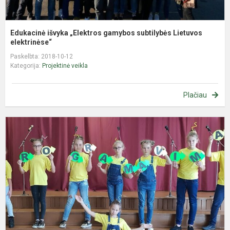
Edukacinė išvyka „Elektros gamybos subtilybės Lietuvos
elektrinėse“
Paskelbta: 2018-10-12
Kategorija:
Projektinė veikla
Plačiau
I
E
p
s
(
C
W
r