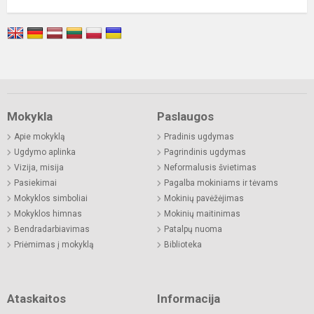
Mokykla
Paslaugos
Apie mokyklą
Pradinis ugdymas
Ugdymo aplinka
Pagrindinis ugdymas
Vizija, misija
Neformalusis švietimas
Pasiekimai
Pagalba mokiniams ir tėvams
Mokyklos simboliai
Mokinių pavėžėjimas
Mokyklos himnas
Mokinių maitinimas
Bendradarbiavimas
Patalpų nuoma
Priėmimas į mokyklą
Biblioteka
Ataskaitos
Informacija