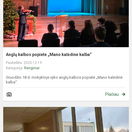
k
Anglų kalbos popietė „Mano kalėdinė kalba“
Paskelbta: 2025-12-19
Kategorija:
Renginiai
Gruodžio 18 d. mokykloje vyko anglų kalbos popietė „Mano kalėdinė
kalba“.
Plačiau
T
Ž
k
k