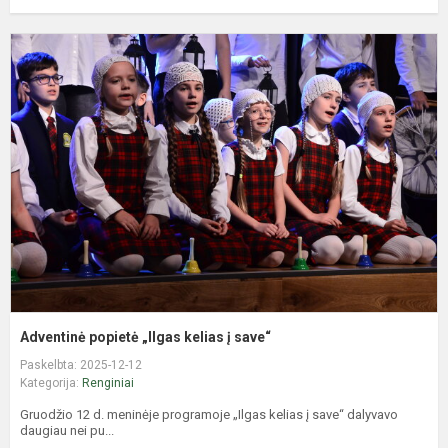
A
p
„
k
į
s
Adventinė popietė „Ilgas kelias į save“
Paskelbta: 2025-12-12
Kategorija:
Renginiai
Gruodžio 12 d. meninėje programoje „Ilgas kelias į save“ dalyvavo
daugiau nei pu...