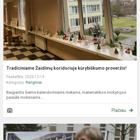
p
Tradiciniame Žaidimų koridoriuje kūrybiškumo proveržis!
Paskelbta: 2025-12-19
Kategorija:
Renginiai
Baigiantis šiems kalendoriniams metams, matematikos mokytojos
pasiūlė mokiniams...
Plačiau
B
m