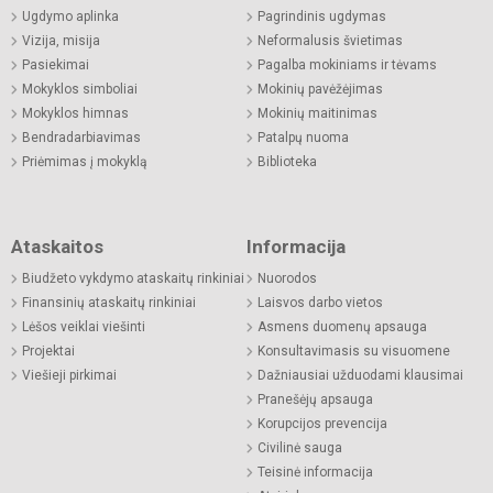
Ugdymo aplinka
Pagrindinis ugdymas
Vizija, misija
Neformalusis švietimas
Pasiekimai
Pagalba mokiniams ir tėvams
Mokyklos simboliai
Mokinių pavėžėjimas
Mokyklos himnas
Mokinių maitinimas
Bendradarbiavimas
Patalpų nuoma
Priėmimas į mokyklą
Biblioteka
Ataskaitos
Informacija
Biudžeto vykdymo ataskaitų rinkiniai
Nuorodos
Finansinių ataskaitų rinkiniai
Laisvos darbo vietos
Lėšos veiklai viešinti
Asmens duomenų apsauga
Projektai
Konsultavimasis su visuomene
Viešieji pirkimai
Dažniausiai užduodami klausimai
Pranešėjų apsauga
Korupcijos prevencija
Civilinė sauga
Teisinė informacija