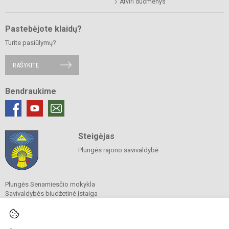
Atviri duomenys
Pastebėjote klaidų?
Turite pasiūlymų?
RAŠYKITE
Bendraukime
Steigėjas
Plungės rajono savivaldybė
Plungės Senamiesčio mokykla
Savivaldybės biudžetinė įstaiga
Minijos g. 5, 90161 Plungė
Tel.Nr.
+370 448 71 696
El. p.
info@senamiesciomokykla.lt