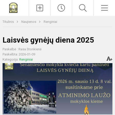
Paieška
Men
Titulinis
Naujienos
Renginiai
Laisvės gynėjų diena 2025
Paskelbė : Rasa Stonkienė
Paskelbta: 2026-01-09
Kategorija:
Renginiai