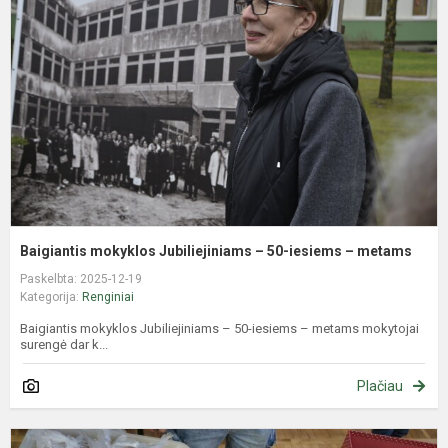
J
–
5
i
–
m
Baigiantis mokyklos Jubiliejiniams – 50-iesiems – metams
Paskelbta: 2025-12-19
Kategorija:
Renginiai
Baigiantis mokyklos Jubiliejiniams – 50-iesiems – metams mokytojai
surengė dar k...
Plačiau
K