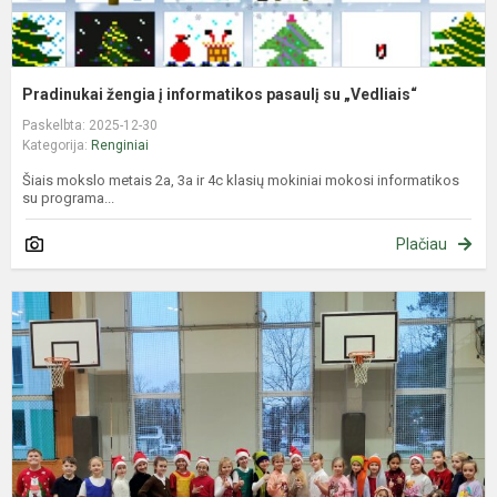
Pradinukai žengia į informatikos pasaulį su „Vedliais“
Paskelbta: 2025-12-30
Kategorija:
Renginiai
Šiais mokslo metais 2a, 3a ir 4c klasių mokiniai mokosi informatikos
su programa...
Plačiau
A
-
a
,
v