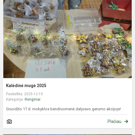
m
2
Kalėdinė mugė 2025
Paskelbta: 2025-12-19
Kategorija:
Renginiai
Gruodžio 17 d. mokyklos bendruomenė dalyvavo gerumo akcijoje!
Plačiau