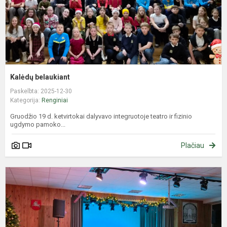
Kalėdų belaukiant
Paskelbta: 2025-12-30
Kategorija:
Renginiai
Gruodžio 19 d. ketvirtokai dalyvavo integruotoje teatro ir fizinio
ugdymo pamoko...
Plačiau
A
k
p
„
k