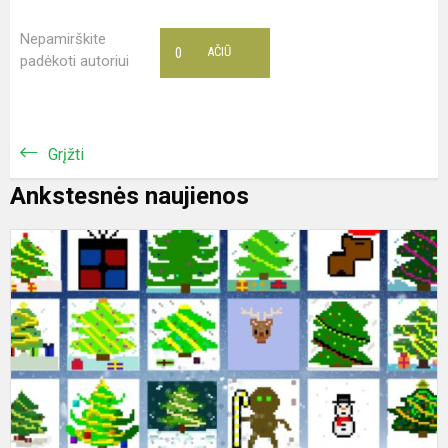
Nepamirškite
0
AČIŪ
padėkoti autoriui
Grįžti
Ankstesnės naujienos
P
ž
į
i
p
s
„