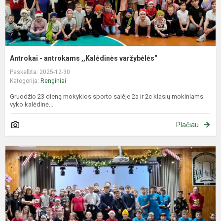
Antrokai - antrokams ,,Kalėdinės varžybėlės"
Paskelbta: 2025-12-30
Kategorija:
Renginiai
Gruodžio 23 dieną mokyklos sporto salėje 2a ir 2c klasių mokiniams
vyko kalėdinė...
Plačiau
K
b