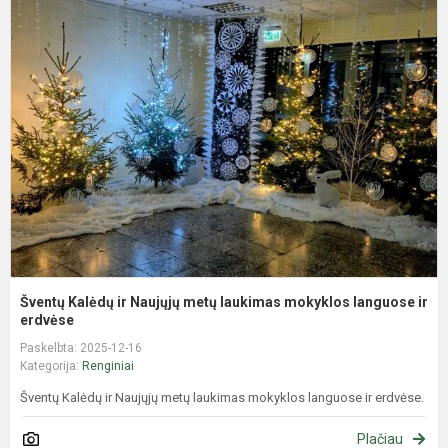
Š
K
ir
N
m
l
m
l
ir.
Šventų Kalėdų ir Naujųjų metų laukimas mokyklos languose ir
erdvėse
Paskelbta: 2025-12-16
Kategorija:
Renginiai
Šventų Kalėdų ir Naujųjų metų laukimas mokyklos languose ir erdvėse.
Plačiau