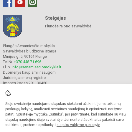
Steigėjas
Plungės rajono savivaldybė
Plungės Senamiesčio mokykla
Savivaldybės biudžetinė įstaiga
Minijos g. 5, 90161 Plungė
Tel.Nr.
+370 448 71 696
El. p.
info@senamiesciomokykla.lt
Duomenys kaupiami ir saugomi
Juridinių asmenų registre
Įmonės kodas 291130450
Šioje svetainėje naudojame slapukus siekdami užtikrinti jums teikiamų
© 2022. Plungės Senamiesčio mokykla. Visos teisės saugomos.
Kopijuoti turinį be raštiško gimnazijos sutikimo griežtai draudžiama.
paslaugų kokybę, analizuoti svetainės naudojimą ir optimizuoti naršymo
patirtį. Spustelėję mygtuką „Sutinku“, jūs patvirtinate, kad sutinkate su visų
Prieinamumo paraiška
Slapukų valdymas
slapukų naudojimu šioje svetainėje. Jei norite atšaukti arba pakeisti savo
sutikimus, prašome apsilankyti
slapukų valdymo puslapyje
.
Sumanus būdas atnaujinti
mokyklos interneto