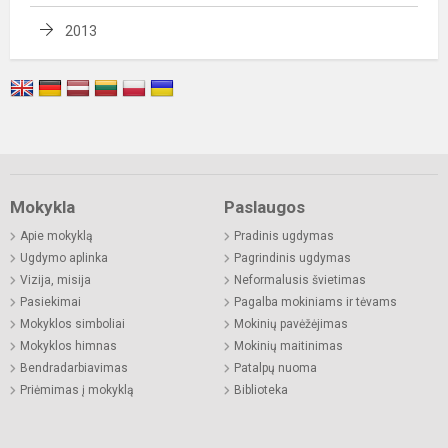
2013
Mokykla
Paslaugos
Apie mokyklą
Pradinis ugdymas
Ugdymo aplinka
Pagrindinis ugdymas
Vizija, misija
Neformalusis švietimas
Pasiekimai
Pagalba mokiniams ir tėvams
Mokyklos simboliai
Mokinių pavėžėjimas
Mokyklos himnas
Mokinių maitinimas
Bendradarbiavimas
Patalpų nuoma
Priėmimas į mokyklą
Biblioteka