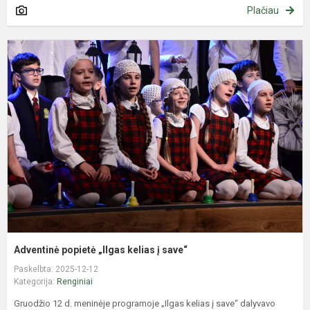
Plačiau
A
p
„
k
į
s
Adventinė popietė „Ilgas kelias į save“
Paskelbta: 2025-12-12
Kategorija:
Renginiai
Gruodžio 12 d. meninėje programoje „Ilgas kelias į save“ dalyvavo