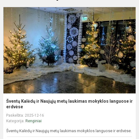
Š
K
ir
N
m
l
m
l
ir.
Šventų Kalėdų ir Naujųjų metų laukimas mokyklos languose ir
erdvėse
Paskelbta: 2025-12-16
Kategorija:
Renginiai
Šventų Kalėdų ir Naujųjų metų laukimas mokyklos languose ir erdvėse.