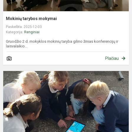
Mokinių tarybos mokymai
Paskelbta: 2025-12-03
Kategorija:
Renginiai
Gruodžio 2 d. mokyklos mokinių taryba gilino žinias konferencijų ir
laisvalaikio...
Plačiau
A
-
a