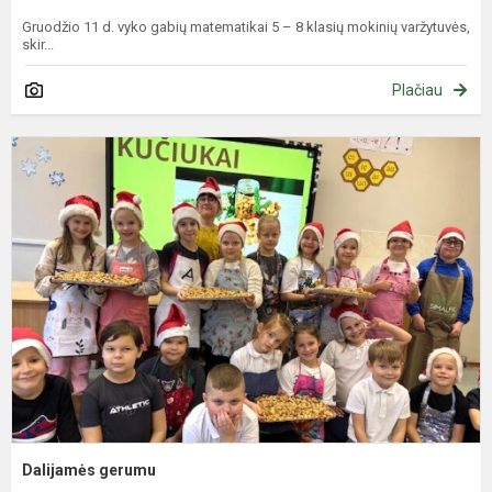
Gruodžio 11 d. vyko gabių matematikai 5 – 8 klasių mokinių varžytuvės,
skir...
Plačiau
D
g
Dalijamės gerumu