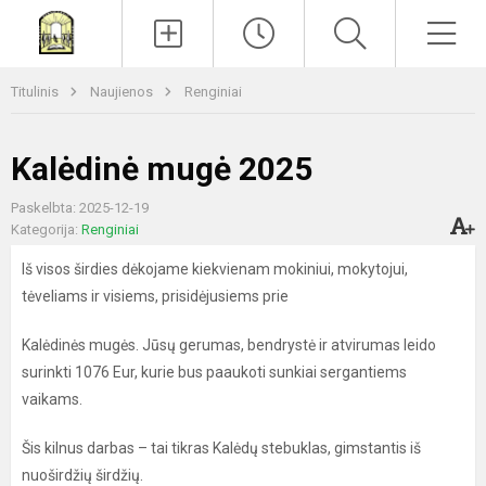
Paieška
Men
Titulinis
Naujienos
Renginiai
Kalėdinė mugė 2025
Paskelbta: 2025-12-19
Kategorija:
Renginiai
Iš visos širdies dėkojame kiekvienam mokiniui, mokytojui,
tėveliams ir visiems, prisidėjusiems prie
Kalėdinės mugės. Jūsų gerumas, bendrystė ir atvirumas leido
surinkti 1076 Eur, kurie bus paaukoti sunkiai sergantiems
vaikams.
Šis kilnus darbas – tai tikras Kalėdų stebuklas, gimstantis iš
nuoširdžių širdžių.