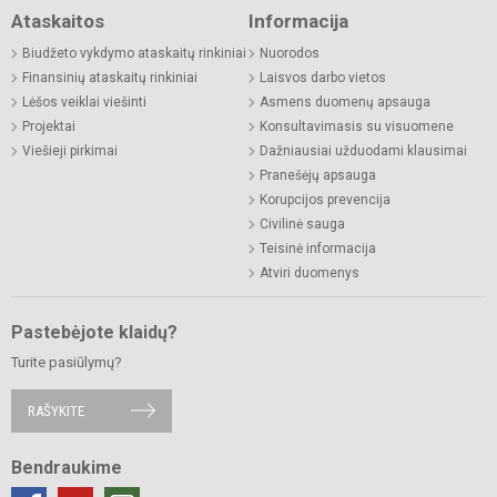
Ataskaitos
Informacija
Biudžeto vykdymo ataskaitų rinkiniai
Nuorodos
Finansinių ataskaitų rinkiniai
Laisvos darbo vietos
Lėšos veiklai viešinti
Asmens duomenų apsauga
Projektai
Konsultavimasis su visuomene
Viešieji pirkimai
Dažniausiai užduodami klausimai
Pranešėjų apsauga
Korupcijos prevencija
Civilinė sauga
Teisinė informacija
Atviri duomenys
Pastebėjote klaidų?
Turite pasiūlymų?
RAŠYKITE
Bendraukime