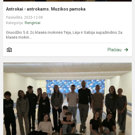
Antrokai - antrokams. Muzikos pamoka
Paskelbta: 2025-12-08
Kategorija:
Renginiai
Gruodžio 5 d. 2c klasės mokinės Tėja, Lėja ir Gabija supažindino 2a
klasės mokin...
Plačiau
M
t
m