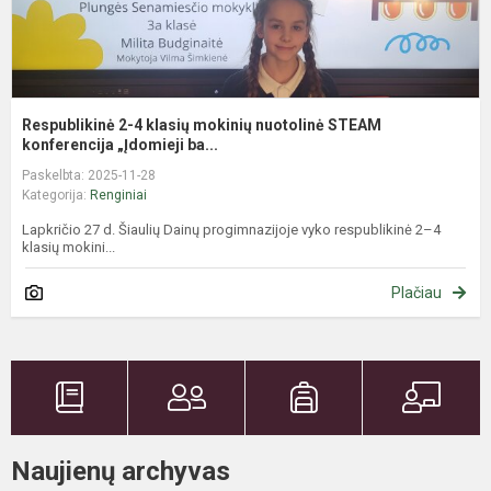
Respublikinė 2-4 klasių mokinių nuotolinė STEAM
konferencija „Įdomieji ba...
Paskelbta: 2025-11-28
Kategorija:
Renginiai
Lapkričio 27 d. Šiaulių Dainų progimnazijoje vyko respublikinė 2–4
klasių mokini...
Plačiau
Naujienų archyvas