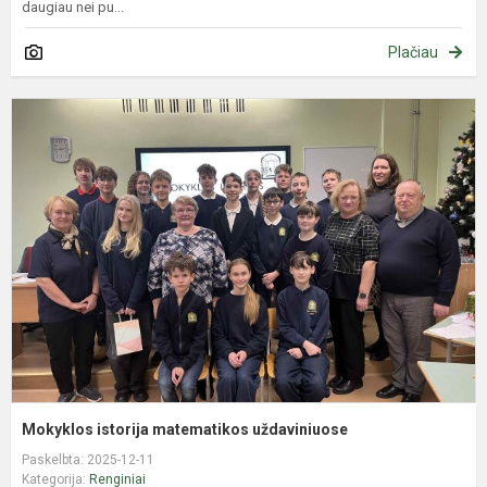
daugiau nei pu...
Plačiau
M
i
m
u
Mokyklos istorija matematikos uždaviniuose
Paskelbta: 2025-12-11
Kategorija:
Renginiai