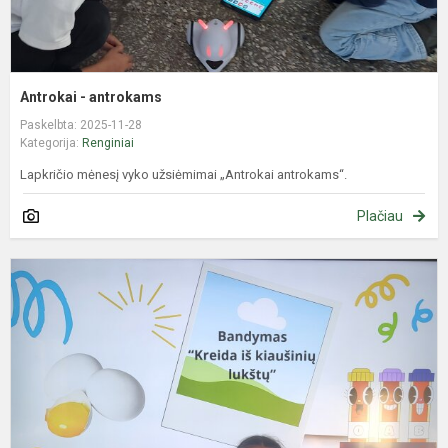
Antrokai - antrokams
Paskelbta: 2025-11-28
Kategorija:
Renginiai
Lapkričio mėnesį vyko užsiėmimai „Antrokai antrokams“.
Plačiau
R
2
4
k
m
n
S
k