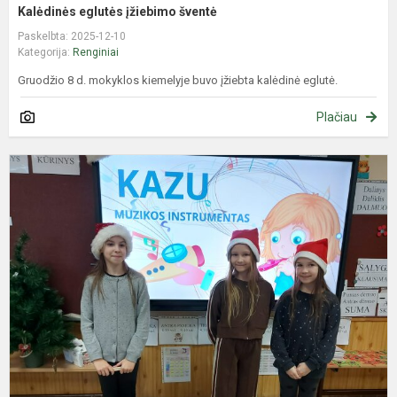
Kalėdinės eglutės įžiebimo šventė
Paskelbta: 2025-12-10
Kategorija:
Renginiai
Gruodžio 8 d. mokyklos kiemelyje buvo įžiebta kalėdinė eglutė.
Plačiau
A
-
a
M
p