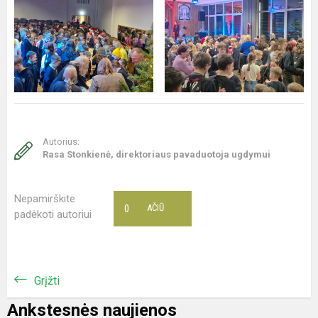
Autorius:
Rasa Stonkienė, direktoriaus pavaduotoja ugdymui
Nepamirškite
0
AČIŪ
padėkoti autoriui
Grįžti
Ankstesnės naujienos