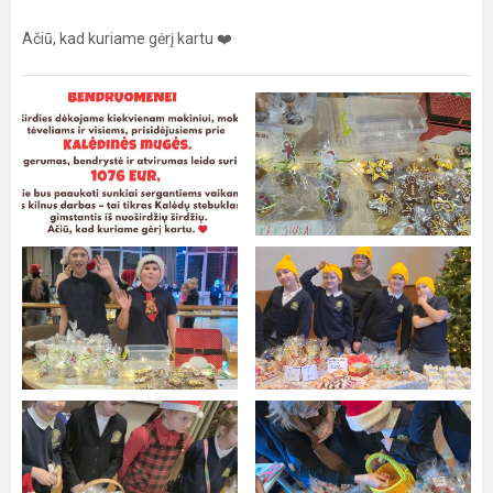
Ačiū, kad kuriame gėrį kartu ❤️