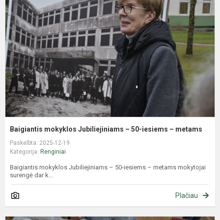
J
–
5
i
–
m
Baigiantis mokyklos Jubiliejiniams – 50-iesiems – metams
Paskelbta: 2025-12-19
Kategorija:
Renginiai
Baigiantis mokyklos Jubiliejiniams – 50-iesiems – metams mokytojai
surengė dar k...
Plačiau