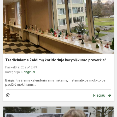
k
p
Tradiciniame Žaidimų koridoriuje kūrybiškumo proveržis!
Paskelbta: 2025-12-19
Kategorija:
Renginiai
Baigiantis šiems kalendoriniams metams, matematikos mokytojos
pasiūlė mokiniams...
Plačiau
B
m