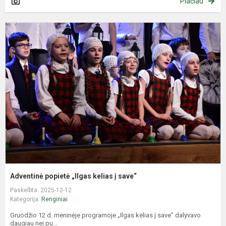
Plačiau
A
p
„
k
į
s
Adventinė popietė „Ilgas kelias į save“
Paskelbta: 2025-12-12
Kategorija:
Renginiai
Gruodžio 12 d. meninėje programoje „Ilgas kelias į save“ dalyvavo
daugiau nei pu...