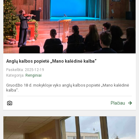
k
Anglų kalbos popietė „Mano kalėdinė kalba“
Paskelbta: 2025-12-19
Kategorija:
Renginiai
Gruodžio 18 d. mokykloje vyko anglų kalbos popietė „Mano kalėdinė
kalba“.
Plačiau
T
Ž
k