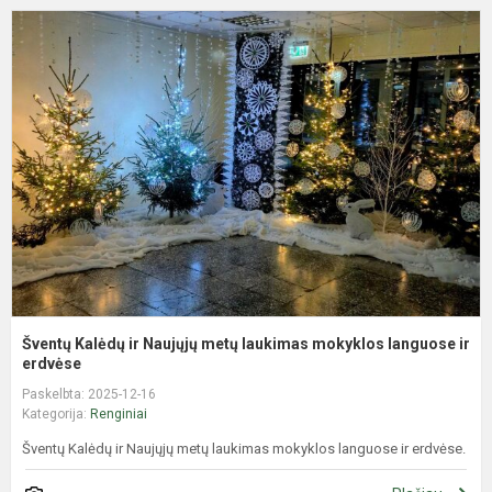
Š
K
ir
N
m
l
m
l
ir.
Šventų Kalėdų ir Naujųjų metų laukimas mokyklos languose ir
erdvėse
Paskelbta: 2025-12-16
Kategorija:
Renginiai
Šventų Kalėdų ir Naujųjų metų laukimas mokyklos languose ir erdvėse.