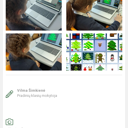
Vilma Šimkienė
Pradinių klasių mokytoja