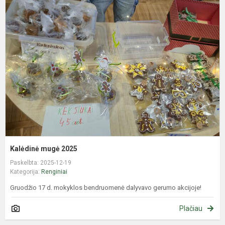
K
m
2
Kalėdinė mugė 2025
Paskelbta: 2025-12-19
Kategorija:
Renginiai
Gruodžio 17 d. mokyklos bendruomenė dalyvavo gerumo akcijoje!
Plačiau