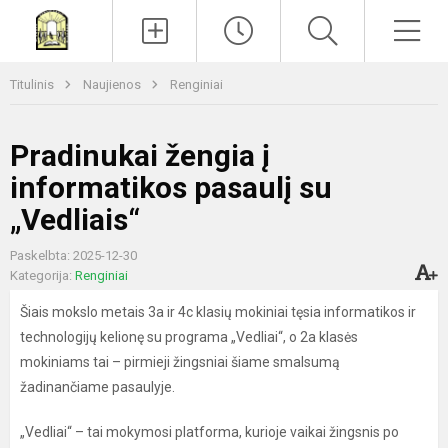
Paieška
Men
Titulinis
Naujienos
Renginiai
Pradinukai žengia į
informatikos pasaulį su
„Vedliais“
Paskelbta: 2025-12-30
Kategorija:
Renginiai
Šiais mokslo metais 3a ir 4c klasių mokiniai tęsia informatikos ir
technologijų kelionę su programa „Vedliai“, o 2a klasės
mokiniams tai – pirmieji žingsniai šiame smalsumą
žadinančiame pasaulyje.
„Vedliai“ – tai mokymosi platforma, kurioje vaikai žingsnis po