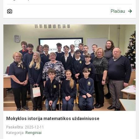
Plačiau
M
i
m
u
Mokyklos istorija matematikos uždaviniuose
Paskelbta: 2025-12-11
Kategorija:
Renginiai