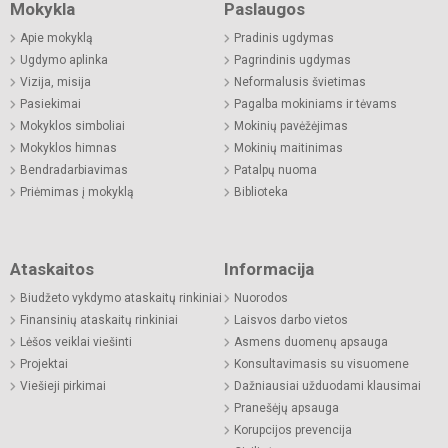
Mokykla
Paslaugos
Apie mokyklą
Pradinis ugdymas
Ugdymo aplinka
Pagrindinis ugdymas
Vizija, misija
Neformalusis švietimas
Pasiekimai
Pagalba mokiniams ir tėvams
Mokyklos simboliai
Mokinių pavėžėjimas
Mokyklos himnas
Mokinių maitinimas
Bendradarbiavimas
Patalpų nuoma
Priėmimas į mokyklą
Biblioteka
Ataskaitos
Informacija
Biudžeto vykdymo ataskaitų rinkiniai
Nuorodos
Finansinių ataskaitų rinkiniai
Laisvos darbo vietos
Lėšos veiklai viešinti
Asmens duomenų apsauga
Projektai
Konsultavimasis su visuomene
Viešieji pirkimai
Dažniausiai užduodami klausimai
Pranešėjų apsauga
Korupcijos prevencija