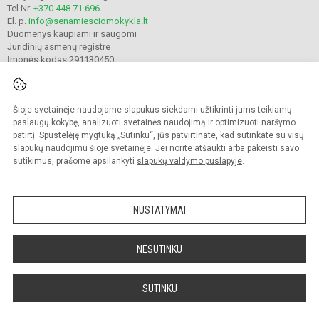
Tel.Nr.
+370 448 71 696
El. p.
info@senamiesciomokykla.lt
Duomenys kaupiami ir saugomi
Juridinių asmenų registre
Įmonės kodas 291130450
Šioje svetainėje naudojame slapukus siekdami užtikrinti jums teikiamų
© 2022. Plungės Senamiesčio mokykla. Visos teisės saugomos.
Kopijuoti turinį be raštiško gimnazijos sutikimo griežtai draudžiama.
paslaugų kokybę, analizuoti svetainės naudojimą ir optimizuoti naršymo
patirtį. Spustelėję mygtuką „Sutinku“, jūs patvirtinate, kad sutinkate su visų
Prieinamumo paraiška
Slapukų valdymas
slapukų naudojimu šioje svetainėje. Jei norite atšaukti arba pakeisti savo
sutikimus, prašome apsilankyti
slapukų valdymo puslapyje
.
Sumanus būdas atnaujinti
mokyklos interneto
svetainę
NUSTATYMAI
NESUTINKU
SUTINKU