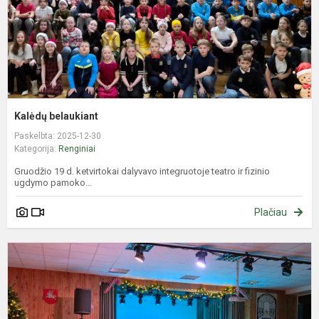
Kalėdų belaukiant
Paskelbta: 2025-12-30
Kategorija:
Renginiai
Gruodžio 19 d. ketvirtokai dalyvavo integruotoje teatro ir fizinio
ugdymo pamoko...
Plačiau
A
k
p
„
k