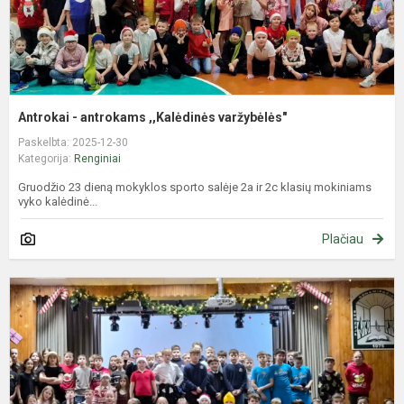
Antrokai - antrokams ,,Kalėdinės varžybėlės"
Paskelbta: 2025-12-30
Kategorija:
Renginiai
Gruodžio 23 dieną mokyklos sporto salėje 2a ir 2c klasių mokiniams
vyko kalėdinė...
Plačiau
K
b