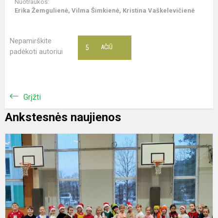
Nuotraukos:
Erika Žemgulienė, Vilma Šimkienė, Kristina Vaškelevičienė
Nepamirškite
5
AČIŪ
padėkoti autoriui
Grįžti
Ankstesnės naujienos
A
-
a
,
v