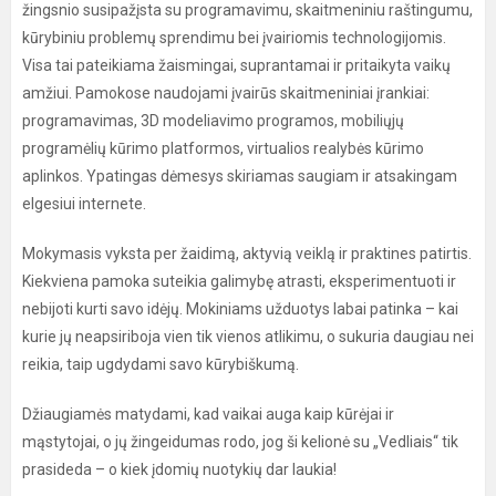
žingsnio susipažįsta su programavimu, skaitmeniniu raštingumu,
kūrybiniu problemų sprendimu bei įvairiomis technologijomis.
Visa tai pateikiama žaismingai, suprantamai ir pritaikyta vaikų
amžiui. Pamokose naudojami įvairūs skaitmeniniai įrankiai:
programavimas, 3D modeliavimo programos, mobiliųjų
programėlių kūrimo platformos, virtualios realybės kūrimo
aplinkos. Ypatingas dėmesys skiriamas saugiam ir atsakingam
elgesiui internete.
Mokymasis vyksta per žaidimą, aktyvią veiklą ir praktines patirtis.
Kiekviena pamoka suteikia galimybę atrasti, eksperimentuoti ir
nebijoti kurti savo idėjų. Mokiniams užduotys labai patinka – kai
kurie jų neapsiriboja vien tik vienos atlikimu, o sukuria daugiau nei
reikia, taip ugdydami savo kūrybiškumą.
Džiaugiamės matydami, kad vaikai auga kaip kūrėjai ir
mąstytojai, o jų žingeidumas rodo, jog ši kelionė su „Vedliais“ tik
prasideda – o kiek įdomių nuotykių dar laukia!