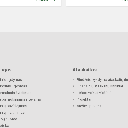
augos
Ataskaitos
inis ugdymas
Biudžeto vykdymo ataskaitų rin
indinis ugdymas
Finansinių ataskaitų rinkiniai
rmalusis švietimas
Lėšos veiklai viešinti
lba mokiniams ir tėvams
Projektai
nių pavėžėjimas
Viešieji pirkimai
nių maitinimas
alpų nuoma
ioteka