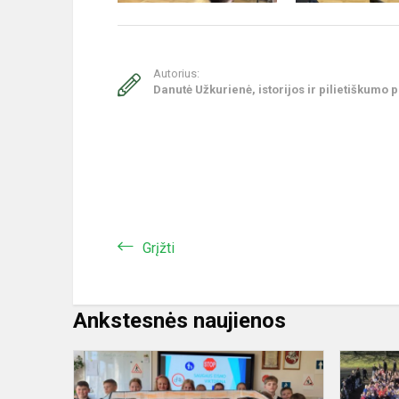
Autorius:
Danutė Užkurienė, istorijos ir pilietiškumo
Grįžti
Ankstesnės naujienos
„Šviesoforo
konkursas