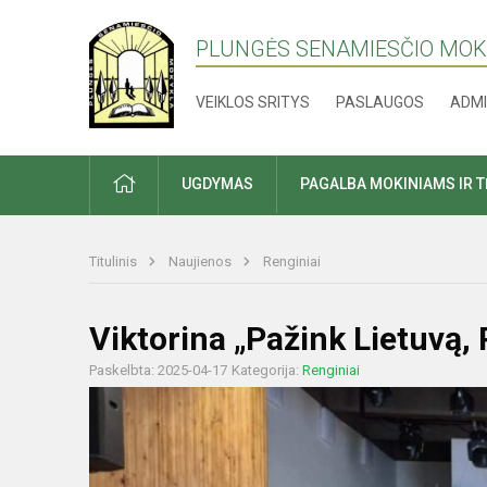
PLUNGĖS SENAMIESČIO MO
VEIKLOS SRITYS
PASLAUGOS
ADMI
PRADŽIA
UGDYMAS
PAGALBA MOKINIAMS IR 
Titulinis
Naujienos
Renginiai
Viktorina „Pažink Lietuvą,
Paskelbta: 2025-04-17
Kategorija:
Renginiai