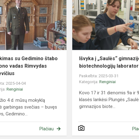
su
Gedimino
štabo
bataliono
vadas
Rimvydas
Senk...
ikimas su Gedimino štabo
Išvyka į „Saulės“ gimnazi
iono vadas Rimvydas
biotechnologijų laborator
vičius
Paskelbta: 2025-03-31
Kategorija:
Renginiai
ta: 2025-04-04
ija:
Renginiai
Kovo 17 ir 31 dienomis 9a ir 
klasės lankėsi Plungės „Saulė
žio 4 d. mūsų mokyklą
gimnazijos biote...
ė garbingas svečias – buvęs
s, Gedimino...
Plačiau
Pla