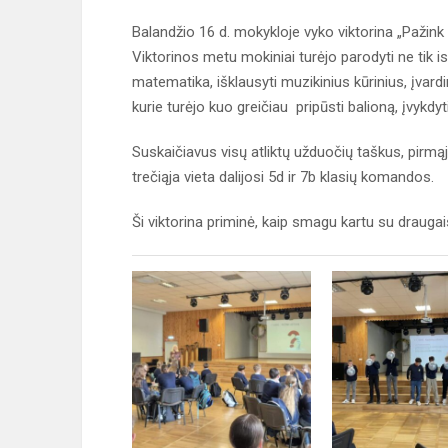
Balandžio 16 d. mokykloje vyko viktorina „Pažink
Viktorinos metu mokiniai turėjo parodyti ne tik ist
matematika, išklausyti muzikinius kūrinius, įvardin
kurie turėjo kuo greičiau pripūsti balioną, įvykdy
Suskaičiavus visų atliktų užduočių taškus, pirmą
trečiąja vieta dalijosi 5d ir 7b klasių komandos.
Ši viktorina priminė, kaip smagu kartu su draugai