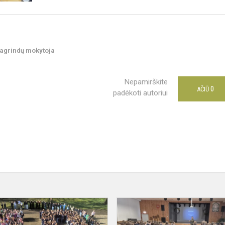
 pagrindų mokytoja
Nepamirškite
0
AČIŪ
padėkoti autoriui
“
50
sambūris