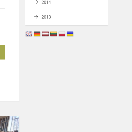
2014
2013
Susitikimas
su