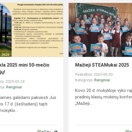
Mokykla
2025
mini
50-
mečio
jubiliejų!
la 2025 mini 50-mečio
Mažieji STEAMukai 2025
jų!
Paskelbta: 2025-03-20
Kategorija:
Renginiai
ta: 2025-03-24
ija:
Renginiai
Kovo 20 d. mokykloje vyko ra
pradinių klasių mokinių konfe
iamės galėdami pakviesti Jus
„Mažieji...
s 17 d. (šeštadienį) tapti
okyklo...
Plačiau
Pla