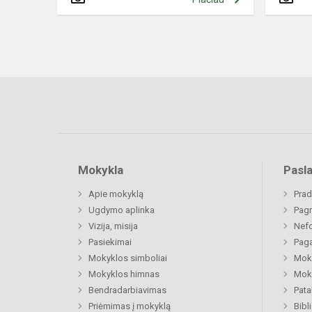
Mokykla
Pasl
Apie mokyklą
Prad
Ugdymo aplinka
Pagr
Vizija, misija
Nefo
Pasiekimai
Paga
Mokyklos simboliai
Moki
Mokyklos himnas
Moki
Bendradarbiavimas
Pat
Priėmimas į mokyklą
Bibl