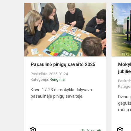
Pasaulinė
pinigų
savaitė
2025
Pasaulinė pinigų savaitė 2025
Mokyk
jubilie
Paskelbta: 2025-03-24
Kategorija:
Renginiai
Paskelb
Kategor
Kovo 17-23 d. mokykla dalyvavo
pasaulinėje pinigų savaitėje.
Džiaug
gegužė
mūsų m
Plačiau