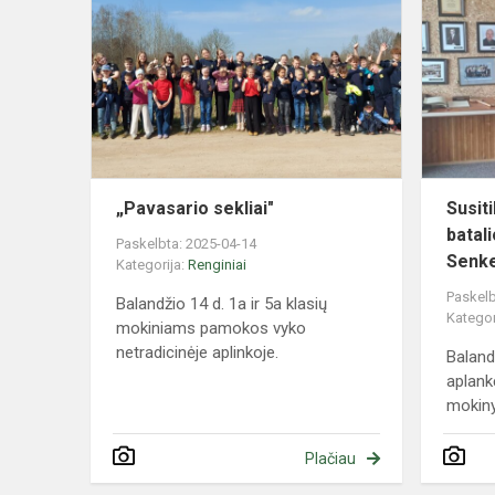
sekliai"
„Pavasario sekliai"
Susit
batal
Paskelbta: 2025-04-14
Senke
Kategorija:
Renginiai
Paskelb
Balandžio 14 d. 1a ir 5a klasių
Kategor
mokiniams pamokos vyko
netradicinėje aplinkoje.
Baland
aplank
mokiny
Plačiau