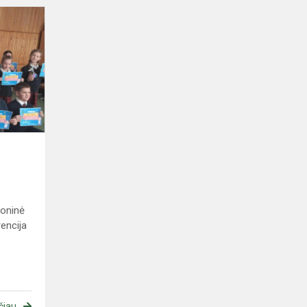
Mažieji
STEAMukai
2025
joninė
rencija
čiau