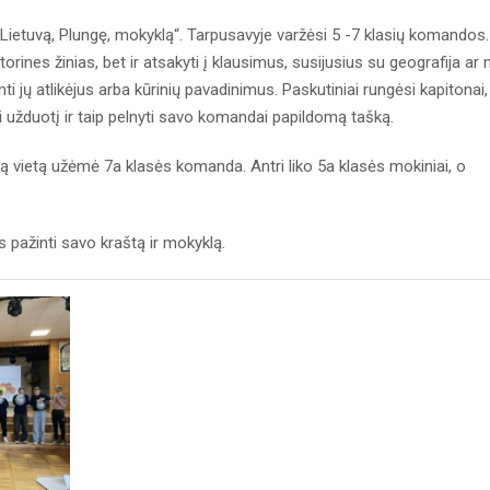
 Lietuvą, Plungę, mokyklą“. Tarpusavyje varžėsi 5 -7 klasių komandos.
orines žinias, bet ir atsakyti į klausimus, susijusius su geografija ar 
ti jų atlikėjus arba kūrinių pavadinimus. Paskutiniai rungėsi kapitonai,
ti užduotį ir taip pelnyti savo komandai papildomą tašką.
ją vietą užėmė 7a klasės komanda. Antri liko 5a klasės mokiniai, o
s pažinti savo kraštą ir mokyklą.