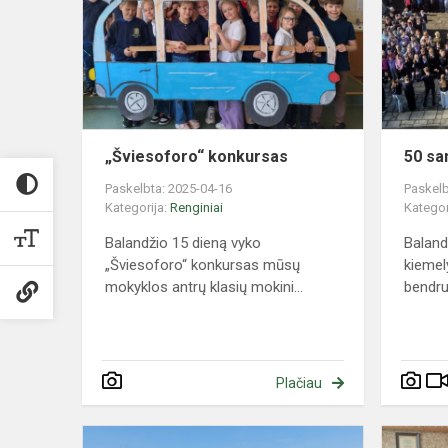
„Šviesoforo“ konkursas
50 sa
Paskelbta: 2025-04-16
Paskelb
Kategorija:
Renginiai
Kategor
Balandžio 15 dieną vyko
Baland
„Šviesoforo“ konkursas mūsų
kiemel
mokyklos antrų klasių mokini...
bendru
Plačiau
„Pavasario