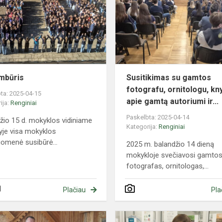
mbūris
Susitikimas su gamtos
fotografu, ornitologu, kn
ta: 2025-04-15
apie gamtą autoriumi ir...
ija:
Renginiai
Paskelbta: 2025-04-14
žio 15 d. mokyklos vidiniame
Kategorija:
Renginiai
yje visa mokyklos
omenė susibūrė...
2025 m. balandžio 14 dieną
mokykloje svečiavosi gamto
fotografas, ornitologas,...
Plačiau
Pla
Susitikimas