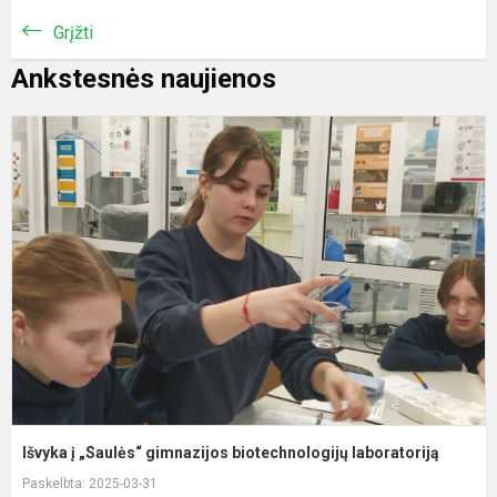
Grįžti
Ankstesnės naujienos
I
į
„
g
b
l
Išvyka į „Saulės“ gimnazijos biotechnologijų laboratoriją
Paskelbta: 2025-03-31