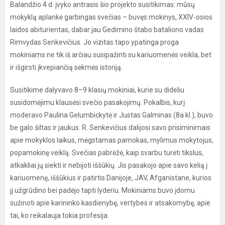
Balandžio 4 d. įvyko antrasis šio projekto susitikimas: mūsų
mokyklą aplankė garbingas svečias – buvęs mokinys, XXIV-osios
laidos abiturientas, dabar jau Gedimino štabo bataliono vadas
Rimvydas Senkevičius. Jo vizitas tapo ypatinga proga
mokiniams ne tik iš arčiau susipažinti su kariuomenės veikla, bet
ir išgirsti įkvepiančią sėkmės istoriją.
Susitikime dalyvavo 8–9 klasių mokiniai, kurie su dideliu
susidomėjimu klausėsi svečio pasakojimų. Pokalbis, kurį
moderavo Paulina Gelumbickytė ir Justas Galminas (8a kl.), buvo
be galo šiltas ir jaukus. R. Senkevičius dalijosi savo prisiminimais
apie mokyklos laikus, mėgstamas pamokas, mylimus mokytojus,
popamokinę veiklą. Svečias pabrėžė, kaip svarbu turėti tikslus,
atkakliai jų siekti ir nebijoti iššūkių. Jis pasakojo apie savo kelią į
kariuomenę, iššūkius ir patirtis Danijoje, JAV, Afganistane, kurios
jį užgrūdino bei padėjo tapti lyderiu. Mokiniams buvo įdomu
sužinoti apie karininko kasdienybę, vertybes ir atsakomybę, apie
tai, ko reikalauja tokia profesija.