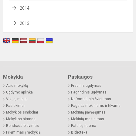
2014
2013
Mokykla
Paslaugos
Apie mokyklą
Pradinis ugdymas
Ugdymo aplinka
Pagrindinis ugdymas
Vizija, misija
Neformalusis švietimas
Pasiekimai
Pagalba mokiniams ir tėvams
Mokyklos simboliai
Mokinių pavėžėjimas
Mokyklos himnas
Mokinių maitinimas
Bendradarbiavimas
Patalpų nuoma
Priėmimas į mokyklą
Biblioteka