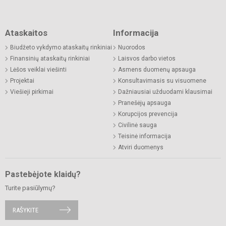
Ataskaitos
Informacija
Biudžeto vykdymo ataskaitų rinkiniai
Nuorodos
Finansinių ataskaitų rinkiniai
Laisvos darbo vietos
Lėšos veiklai viešinti
Asmens duomenų apsauga
Projektai
Konsultavimasis su visuomene
Viešieji pirkimai
Dažniausiai užduodami klausimai
Pranešėjų apsauga
Korupcijos prevencija
Civilinė sauga
Teisinė informacija
Atviri duomenys
Pastebėjote klaidų?
Turite pasiūlymų?
RAŠYKITE