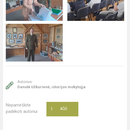
Autorius:
Danutė Užkurienė, istorijos mokytojja
Nepamirškite
1
AČIŪ
padėkoti autoriui