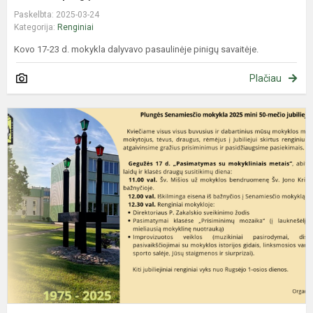
Paskelbta: 2025-03-24
Kategorija:
Renginiai
Kovo 17-23 d. mokykla dalyvavo pasaulinėje pinigų savaitėje.
Plačiau
M
2
m
5
m
j