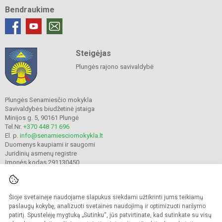
Bendraukime
Steigėjas
Plungės rajono savivaldybė
Plungės Senamiesčio mokykla
Savivaldybės biudžetinė įstaiga
Minijos g. 5, 90161 Plungė
Tel.Nr.
+370 448 71 696
El. p.
info@senamiesciomokykla.lt
Duomenys kaupiami ir saugomi
Juridinių asmenų registre
Įmonės kodas 291130450
Šioje svetainėje naudojame slapukus siekdami užtikrinti jums teikiamų
© 2022. Plungės Senamiesčio mokykla. Visos teisės saugomos.
Kopijuoti turinį be raštiško gimnazijos sutikimo griežtai draudžiama.
paslaugų kokybę, analizuoti svetainės naudojimą ir optimizuoti naršymo
patirtį. Spustelėję mygtuką „Sutinku“, jūs patvirtinate, kad sutinkate su visų
Prieinamumo paraiška
Slapukų valdymas