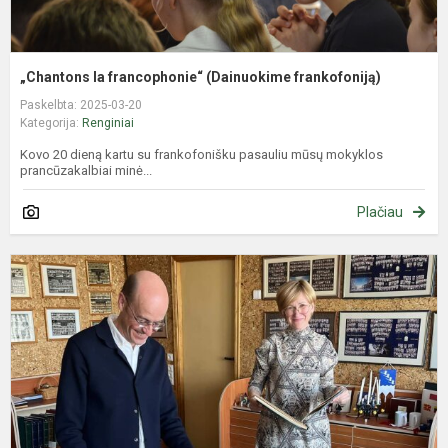
„Chantons la francophonie“ (Dainuokime frankofoniją)
Paskelbta: 2025-03-20
Kategorija:
Renginiai
Kovo 20 dieną kartu su frankofonišku pasauliu mūsų mokyklos
prancūzakalbiai minė...
Plačiau
S
s
b
X
l
a
B
Ža