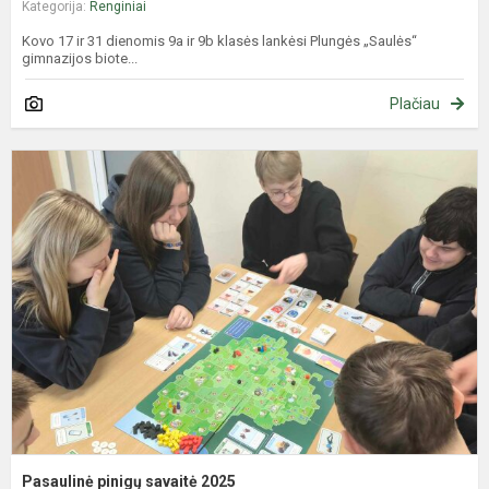
Kategorija:
Renginiai
Kovo 17 ir 31 dienomis 9a ir 9b klasės lankėsi Plungės „Saulės“
gimnazijos biote...
Plačiau
P
p
s
2
Pasaulinė pinigų savaitė 2025