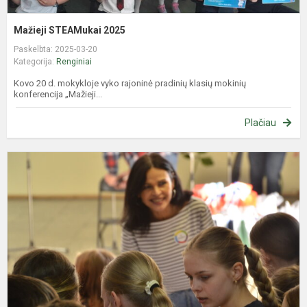
Mažieji STEAMukai 2025
Paskelbta: 2025-03-20
Kategorija:
Renginiai
Kovo 20 d. mokykloje vyko rajoninė pradinių klasių mokinių
konferencija „Mažieji...
Plačiau
„
l
f
(
f