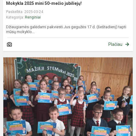
Mokykla 2025 mini 50-mečio jubiliejų!
Paskelbta: 2025-03-24
Kategorija:
Renginiai
Džiaugiamės galėdami pakviesti Jus gegužės 17 d. (šeštadienį) tapti
mūsų mokyklo...
Plačiau
M
S
2