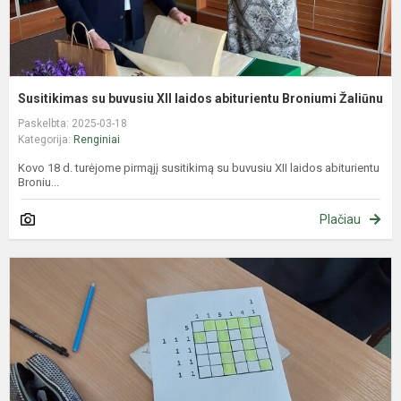
Susitikimas su buvusiu XII laidos abiturientu Broniumi Žaliūnu
Paskelbta: 2025-03-18
Kategorija:
Renginiai
Kovo 18 d. turėjome pirmąjį susitikimą su buvusiu XII laidos abiturientu
Broniu...
Plačiau
P
d