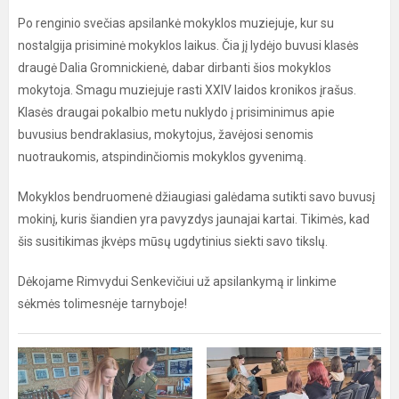
Po renginio svečias apsilankė mokyklos muziejuje, kur su
nostalgija prisiminė mokyklos laikus. Čia jį lydėjo buvusi klasės
draugė Dalia Gromnickienė, dabar dirbanti šios mokyklos
mokytoja. Smagu muziejuje rasti XXIV laidos kronikos įrašus.
Klasės draugai pokalbio metu nuklydo į prisiminimus apie
buvusius bendraklasius, mokytojus, žavėjosi senomis
nuotraukomis, atspindinčiomis mokyklos gyvenimą.
Mokyklos bendruomenė džiaugiasi galėdama sutikti savo buvusį
mokinį, kuris šiandien yra pavyzdys jaunajai kartai. Tikimės, kad
šis susitikimas įkvėps mūsų ugdytinius siekti savo tikslų.
Dėkojame Rimvydui Senkevičiui už apsilankymą ir linkime
sėkmės tolimesnėje tarnyboje!