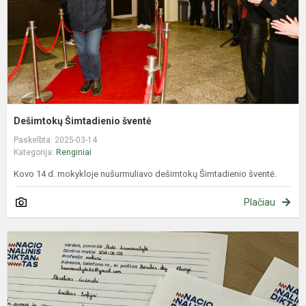
Dešimtokų Šimtadienio šventė
Paskelbta: 2025-03-14
Kategorija:
Renginiai
Kovo 14 d. mokykloje nušurmuliavo dešimtokų Šimtadienio šventė.
Plačiau
N
d