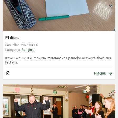
PI diena
Paskelbta: 2025-03-14
Kategorija:
Renginiai
Kovo 14 d. 5-10 kl. mokiniai matematikos pamokose šventė skaičiaus
Pi dieną.
Plačiau
D
Š
š