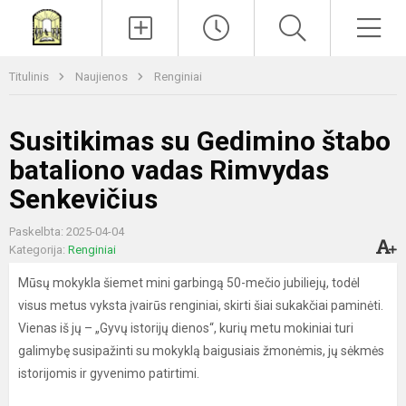
Paieška
Men
Titulinis
Naujienos
Renginiai
Susitikimas su Gedimino štabo
bataliono vadas Rimvydas
Senkevičius
Paskelbta: 2025-04-04
Kategorija:
Renginiai
Mūsų mokykla šiemet mini garbingą 50-mečio jubiliejų, todėl
visus metus vyksta įvairūs renginiai, skirti šiai sukakčiai paminėti.
Vienas iš jų – „Gyvų istorijų dienos“, kurių metu mokiniai turi
galimybę susipažinti su mokyklą baigusiais žmonėmis, jų sėkmės
istorijomis ir gyvenimo patirtimi.