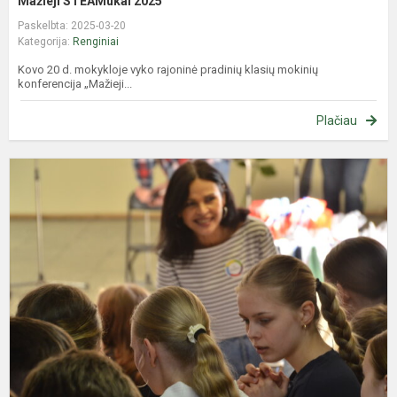
Mažieji STEAMukai 2025
Paskelbta: 2025-03-20
Kategorija:
Renginiai
Kovo 20 d. mokykloje vyko rajoninė pradinių klasių mokinių
konferencija „Mažieji...
Plačiau
„
l
f
(
f