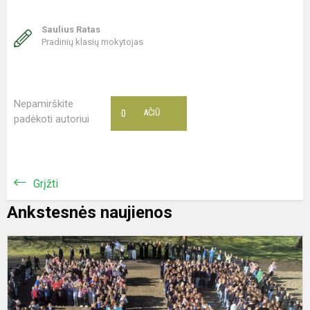
Saulius Ratas
Pradinių klasių mokytojas
Nepamirškite
0
AČIŪ
padėkoti autoriui
Grįžti
Ankstesnės naujienos
5
s