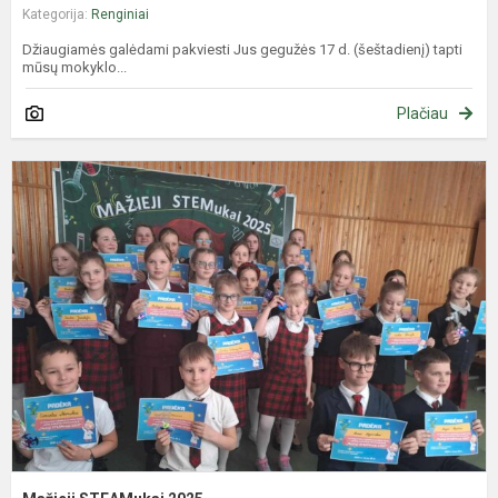
Kategorija:
Renginiai
Džiaugiamės galėdami pakviesti Jus gegužės 17 d. (šeštadienį) tapti
mūsų mokyklo...
Plačiau
M
S
2