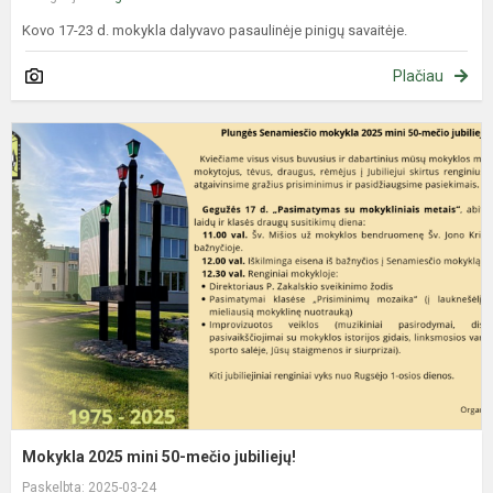
Kovo 17-23 d. mokykla dalyvavo pasaulinėje pinigų savaitėje.
Plačiau
M
2
m
5
m
j
Mokykla 2025 mini 50-mečio jubiliejų!
Paskelbta: 2025-03-24