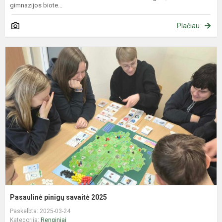
gimnazijos biote...
Plačiau
P
p
s
2
Pasaulinė pinigų savaitė 2025
Paskelbta: 2025-03-24
Kategorija:
Renginiai