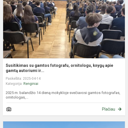
f
o
k
a
g
Susitikimas su gamtos fotografu, ornitologu, knygų apie
gamtą autoriumi ir...
Paskelbta: 2025-04-14
Kategorija:
Renginiai
2025 m. balandžio 14 dieną mokykloje svečiavosi gamtos fotografas,
ornitologas,...
Plačiau
„