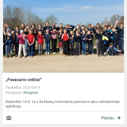
s
„Pavasario sekliai"
Paskelbta: 2025-04-14
Kategorija:
Renginiai
Balandžio 14 d. 1a ir 5a klasių mokiniams pamokos vyko netradicinėje
aplinkoje.
Plačiau