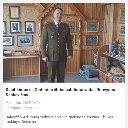
S
s
G
š
b
v
R
S
Susitikimas su Gedimino štabo bataliono vadas Rimvydas
Senkevičius
Paskelbta: 2025-04-04
Kategorija:
Renginiai
Balandžio 4 d. mūsų mokyklą aplankė garbingas svečias – buvęs
mokinys, Gedimino...