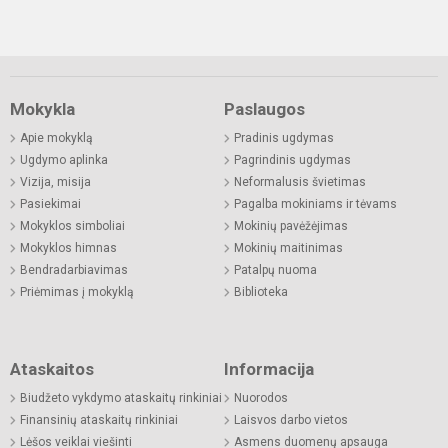
Mokykla
Paslaugos
Apie mokyklą
Pradinis ugdymas
Ugdymo aplinka
Pagrindinis ugdymas
Vizija, misija
Neformalusis švietimas
Pasiekimai
Pagalba mokiniams ir tėvams
Mokyklos simboliai
Mokinių pavėžėjimas
Mokyklos himnas
Mokinių maitinimas
Bendradarbiavimas
Patalpų nuoma
Priėmimas į mokyklą
Biblioteka
Ataskaitos
Informacija
Biudžeto vykdymo ataskaitų rinkiniai
Nuorodos
Finansinių ataskaitų rinkiniai
Laisvos darbo vietos
Lėšos veiklai viešinti
Asmens duomenų apsauga