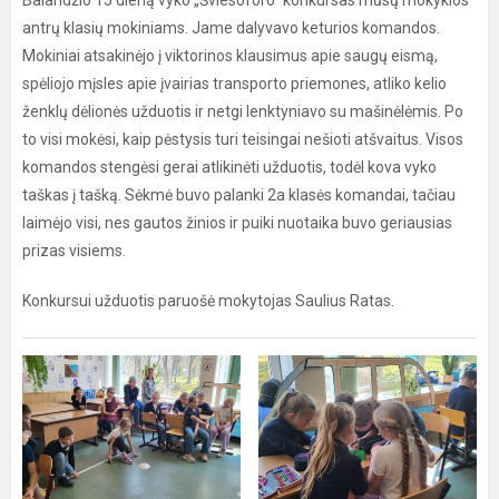
Balandžio 15 dieną vyko „Šviesoforo“ konkursas mūsų mokyklos
antrų klasių mokiniams. Jame dalyvavo keturios komandos.
Mokiniai atsakinėjo į viktorinos klausimus apie saugų eismą,
spėliojo mįsles apie įvairias transporto priemones, atliko kelio
ženklų dėlionės užduotis ir netgi lenktyniavo su mašinėlėmis. Po
to visi mokėsi, kaip pėstysis turi teisingai nešioti atšvaitus. Visos
komandos stengėsi gerai atlikinėti užduotis, todėl kova vyko
taškas į tašką. Sėkmė buvo palanki 2a klasės komandai, tačiau
laimėjo visi, nes gautos žinios ir puiki nuotaika buvo geriausias
prizas visiems.
Konkursui užduotis paruošė mokytojas Saulius Ratas.