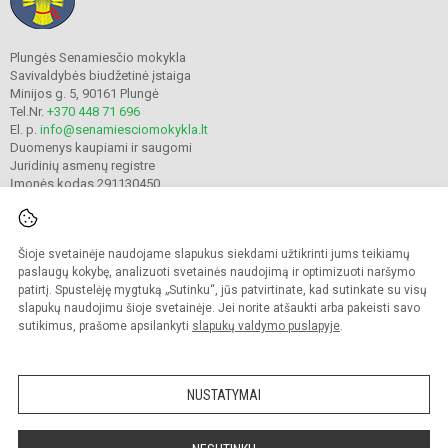
Plungės Senamiesčio mokykla
Savivaldybės biudžetinė įstaiga
Minijos g. 5, 90161 Plungė
Tel.Nr.
+370 448 71 696
El. p.
info@senamiesciomokykla.lt
Duomenys kaupiami ir saugomi
Juridinių asmenų registre
Įmonės kodas 291130450
Šioje svetainėje naudojame slapukus siekdami užtikrinti jums teikiamų
© 2022. Plungės Senamiesčio mokykla. Visos teisės saugomos.
Kopijuoti turinį be raštiško gimnazijos sutikimo griežtai draudžiama.
paslaugų kokybę, analizuoti svetainės naudojimą ir optimizuoti naršymo
patirtį. Spustelėję mygtuką „Sutinku“, jūs patvirtinate, kad sutinkate su visų
Prieinamumo paraiška
Slapukų valdymas
slapukų naudojimu šioje svetainėje. Jei norite atšaukti arba pakeisti savo
sutikimus, prašome apsilankyti
slapukų valdymo puslapyje
.
Sumanus būdas atnaujinti
mokyklos interneto
svetainę
NUSTATYMAI