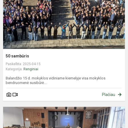
50 sambūris
Paskelbta: 2025-04-15
Kategorija:
Renginiai
Balandžio 15 d. mokyklos vidiniame kiemelyje visa mokyklos
bendruomenė susibūrė...
Plačiau
S
s
g