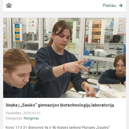
Plačiau
I
į
„
g
b
l
Išvyka į „Saulės“ gimnazijos biotechnologijų laboratoriją
Paskelbta: 2025-03-31
Kategorija:
Renginiai
Kovo 17 ir 31 dienomis 9a ir 9b klasės lankėsi Plungės „Saulės“