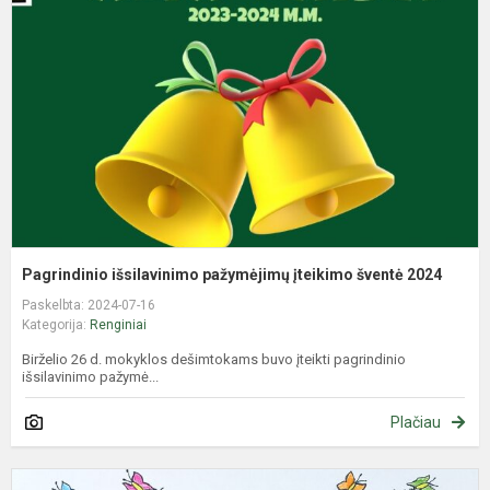
p
į
š
2
Pagrindinio išsilavinimo pažymėjimų įteikimo šventė 2024
Paskelbta: 2024-07-16
Kategorija:
Renginiai
Birželio 26 d. mokyklos dešimtokams buvo įteikti pagrindinio
išsilavinimo pažymė...
Plačiau
P