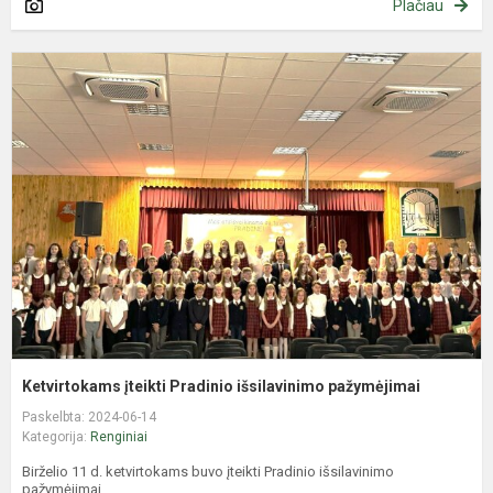
Plačiau
K
į
P
i
p
Ketvirtokams įteikti Pradinio išsilavinimo pažymėjimai
Paskelbta: 2024-06-14
Kategorija:
Renginiai
Birželio 11 d. ketvirtokams buvo įteikti Pradinio išsilavinimo
pažymėjimai.