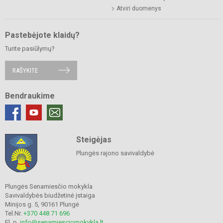
Atviri duomenys
Pastebėjote klaidų?
Turite pasiūlymų?
RAŠYKITE
Bendraukime
Steigėjas
Plungės rajono savivaldybė
Plungės Senamiesčio mokykla
Savivaldybės biudžetinė įstaiga
Minijos g. 5, 90161 Plungė
Tel.Nr.
+370 448 71 696
El. p.
info@senamiesciomokykla.lt