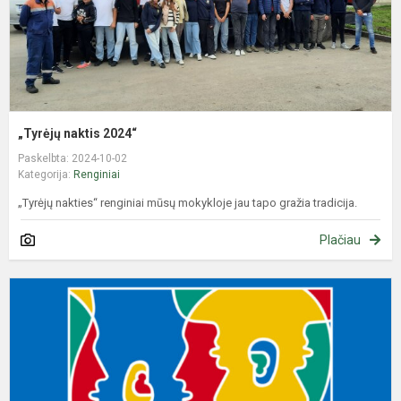
„Tyrėjų naktis 2024“
Paskelbta: 2024-10-02
Kategorija:
Renginiai
„Tyrėjų nakties“ renginiai mūsų mokykloje jau tapo gražia tradicija.
Plačiau
R
2
d
–
E
k