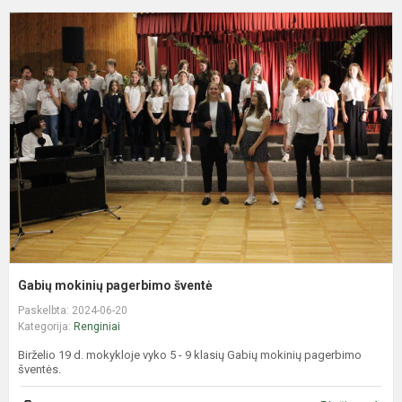
G
m
p
š
Gabių mokinių pagerbimo šventė
Paskelbta: 2024-06-20
Kategorija:
Renginiai
Birželio 19 d. mokykloje vyko 5 - 9 klasių Gabių mokinių pagerbimo
šventės.