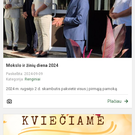
2
Mokslo ir žinių diena 2024
Paskelbta: 2024-09-09
Kategorija:
Renginiai
2024 m. rugsėjo 2 d. skambutis pakvietė visus į pirmąją pamoką.
Plačiau
M
ir
ž