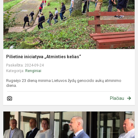
Pilietinė iniciatyva „Atminties kelias“
Paskelbta: 2024-09-24
Kategorija:
Renginiai
Rugsėjo 23 dieną minima Lietuvos žydų genocido aukų atminimo
diena.
Plačiau
M
ir
ž
d