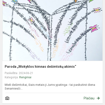
„
h
d
a
Paroda „Mokyklos himnas dešimtokų akimis“
Paskelbta: 2024-06-21
Kategorija:
Renginiai
Mieli dešimtokai, šiais metais ji Jums ypatinga - tai paskutinė diena
Senamiesči...
Plačiau