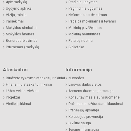
Apie mokyklą
Pradinis ugdymas
Ugdymo aplinka
Pagrindinis ugdymas
Vizija, misija
Neformalusis švietimas
Pasiekimai
Pagalba mokiniams ir tėvams
Mokyklos simboliai
Mokinių pavėžėjimas
Mokyklos himnas
Mokinių maitinimas
Bendradarbiavimas
Patalpų nuoma
Priėmimas į mokyklą
Biblioteka
Ataskaitos
Informacija
Biudžeto vykdymo ataskaitų rinkiniai
Nuorodos
Finansinių ataskaitų rinkiniai
Laisvos darbo vietos
Lėšos veiklai viešinti
Asmens duomenų apsauga
Projektai
Konsultavimasis su visuomene
Viešieji pirkimai
Dažniausiai užduodami klausimai
Pranešėjų apsauga
Korupcijos prevencija
Civilinė sauga
Teisinė informacija