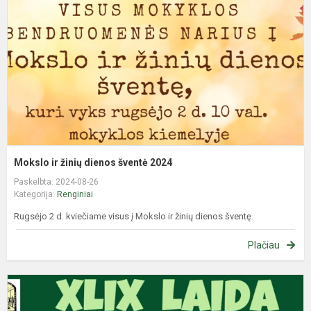
d
š
2
Mokslo ir žinių dienos šventė 2024
Paskelbta: 2024-08-26
Kategorija:
Renginiai
Rugsėjo 2 d. kviečiame visus į Mokslo ir žinių dienos šventę.
Plačiau
P
i