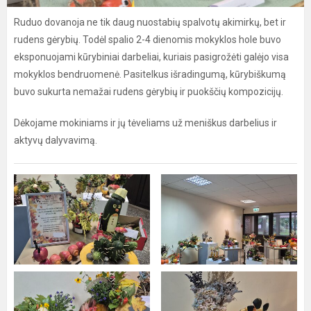
Ruduo dovanoja ne tik daug nuostabių spalvotų akimirkų, bet ir
rudens gėrybių. Todėl spalio 2-4 dienomis mokyklos hole buvo
eksponuojami kūrybiniai darbeliai, kuriais pasigrožėti galėjo visa
mokyklos bendruomenė. Pasitelkus išradingumą, kūrybiškumą
buvo sukurta nemažai rudens gėrybių ir puokščių kompozicijų.
Dėkojame mokiniams ir jų tėveliams už meniškus darbelius ir
aktyvų dalyvavimą.