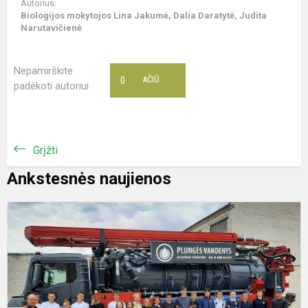
Autorius:
Biologijos mokytojos Lina Jakumė, Dalia Daratytė, Judita
Narutavičienė
Nepamirškite
0
AČIŪ
padėkoti autoriui
Grįžti
Ankstesnės naujienos
„
n
2