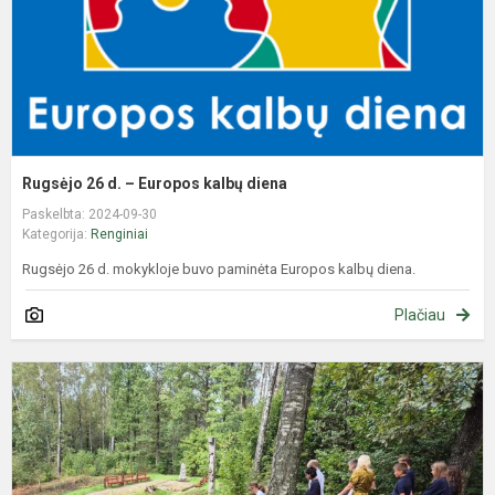
d
Rugsėjo 26 d. – Europos kalbų diena
Paskelbta: 2024-09-30
Kategorija:
Renginiai
Rugsėjo 26 d. mokykloje buvo paminėta Europos kalbų diena.
Plačiau
P
i
„
k