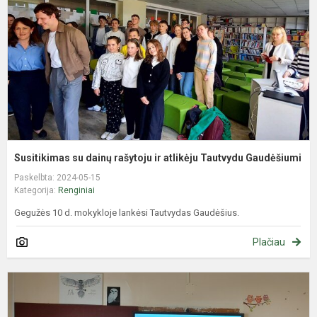
r
ir
a
T
G
Susitikimas su dainų rašytoju ir atlikėju Tautvydu Gaudėšiumi
Paskelbta: 2024-05-15
Kategorija:
Renginiai
Gegužės 10 d. mokykloje lankėsi Tautvydas Gaudėšius.
Plačiau
A
s
p