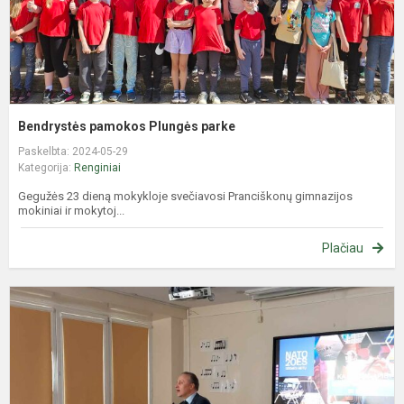
Bendrystės pamokos Plungės parke
Paskelbta: 2024-05-29
Kategorija:
Renginiai
Gegužės 23 dieną mokykloje svečiavosi Pranciškonų gimnazijos
mokiniai ir mokytoj...
Plačiau
L
u
r
m
p
„