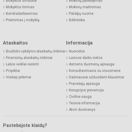
Mokyklos simboliai
Mokinių pavėžėjimas
Mokyklos himnas
Mokinių maitinimas
Bendradarbiavimas
Patalpų nuoma
Priėmimas į mokyklą
Biblioteka
Ataskaitos
Informacija
Biudžeto vykdymo ataskaitų rinkiniai
Nuorodos
Finansinių ataskaitų rinkiniai
Laisvos darbo vietos
Lėšos veiklai viešinti
Asmens duomenų apsauga
Projektai
Konsultavimasis su visuomene
Viešieji pirkimai
Dažniausiai užduodami klausimai
Pranešėjų apsauga
Korupcijos prevencija
Civilinė sauga
Teisinė informacija
Atviri duomenys
Pastebėjote klaidų?