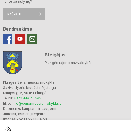
Turite pasiūlymų?
RAŠYKITE
Bendraukime
Steigėjas
Plungės rajono savivaldybė
Plungės Senamiesčio mokykla
Savivaldybės biudžetinė įstaiga
Minijos g. 5, 90161 Plungė
Tel.Nr.
+370 448 71 696
El. p.
info@senamiesciomokykla.lt
Duomenys kaupiami ir saugomi
Juridinių asmenų registre
Įmonės kodas 291130450