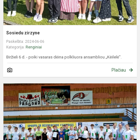
Sosiedu zirzyne
Paskelbta: 2024-06-06
Kategorija:
Renginiai
Biržieli 6 d. - poiki vasaras dėina polkliuora ansambliou „Kėilelė".
Plačiau
K
–
t