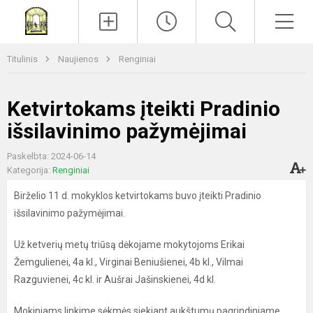
Paieška
Men
Titulinis
Naujienos
Renginiai
Ketvirtokams įteikti Pradinio
išsilavinimo pažymėjimai
Paskelbta: 2024-06-14
Kategorija:
Renginiai
Birželio 11 d. mokyklos ketvirtokams buvo įteikti Pradinio
išsilavinimo pažymėjimai.
Už ketverių metų triūsą dėkojame mokytojoms Erikai
Žemgulienei, 4a kl., Virginai Beniušienei, 4b kl., Vilmai
Razguvienei, 4c kl. ir Aušrai Jašinskienei, 4d kl.
Mokiniams linkime sėkmės siekiant aukštumų pagrindiniame