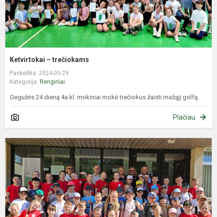
Ketvirtokai – trečiokams
Paskelbta: 2024-05-29
Kategorija:
Renginiai
Gegužės 24 dieną 4a kl. mokiniai mokė trečiokus žaisti mažąjį golfą.
Plačiau
B
p
P
p