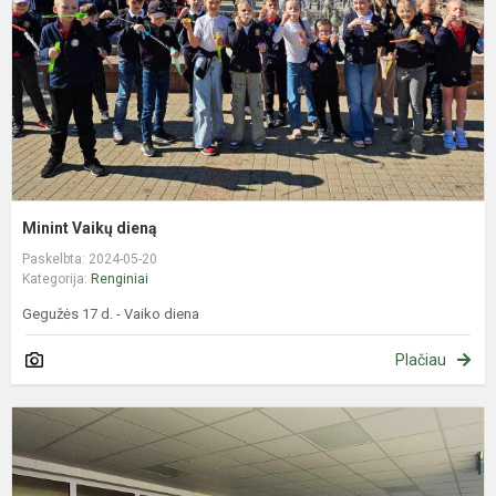
Minint Vaikų dieną
Paskelbta: 2024-05-20
Kategorija:
Renginiai
Gegužės 17 d. - Vaiko diena
Plačiau
S
s
d