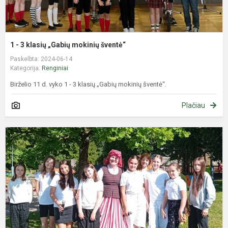
1 - 3 klasių „Gabių mokinių šventė“
Paskelbta: 2024-06-14
Kategorija:
Renginiai
Birželio 11 d. vyko 1 - 3 klasių „Gabių mokinių šventė“.
Plačiau
S
z