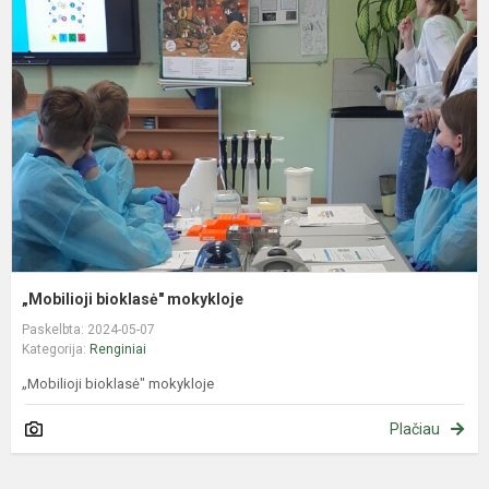
b
m
„Mobilioji bioklasė" mokykloje
Paskelbta: 2024-05-07
Kategorija:
Renginiai
„Mobilioji bioklasė" mokykloje
Plačiau