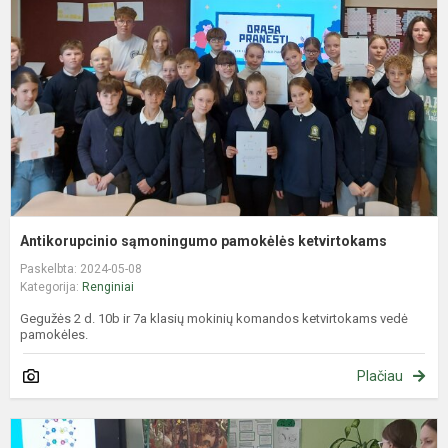
k
Antikorupcinio sąmoningumo pamokėlės ketvirtokams
Paskelbta: 2024-05-08
Kategorija:
Renginiai
Gegužės 2 d. 10b ir 7a klasių mokinių komandos ketvirtokams vedė
pamokėles.
Plačiau
„