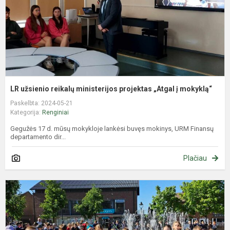
į
m
LR užsienio reikalų ministerijos projektas „Atgal į mokyklą“
Paskelbta: 2024-05-21
Kategorija:
Renginiai
Gegužės 17 d. mūsų mokykloje lankėsi buvęs mokinys, URM Finansų
departamento dir...
Plačiau
M
V
d