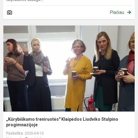
Plačiau
„
t
K
L
S
p
„Kūrybiškumo treniruotės" Klaipėdos Liudviko Stulpino
progimnazijoje
Paskelbta: 2026-04-10