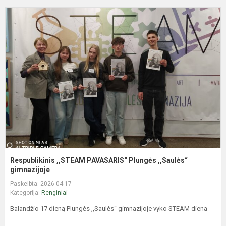
R
,
P
P
,
g
Respublikinis ,,STEAM PAVASARIS“ Plungės ,,Saulės“
gimnazijoje
Paskelbta: 2026-04-17
Kategorija:
Renginiai
Balandžio 17 dieną Plungės ,,Saulės“ gimnazijoje vyko STEAM diena