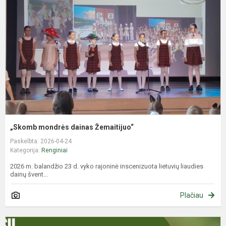
d
Ž
„Skomb mondrės dainas Žemaitijuo“
Paskelbta: 2026-04-24
Kategorija:
Renginiai
2026 m. balandžio 23 d. vyko rajoninė inscenizuota lietuvių liaudies
dainų švent...
Plačiau
B