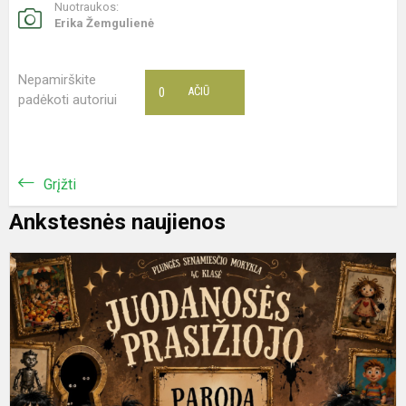
Nuotraukos:
Erika Žemgulienė
Nepamirškite
0
AČIŪ
padėkoti autoriui
Grįžti
Ankstesnės naujienos
M
a
a
d
į
p
p