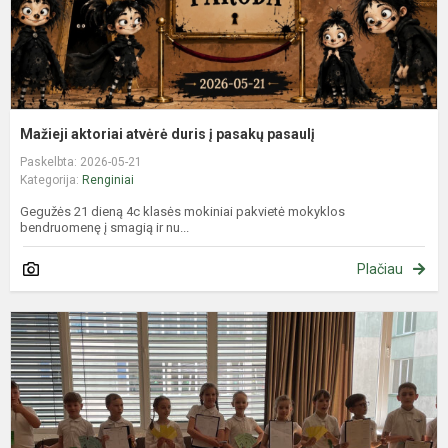
Mažieji aktoriai atvėrė duris į pasakų pasaulį
Paskelbta: 2026-05-21
Kategorija:
Renginiai
Gegužės 21 dieną 4c klasės mokiniai pakvietė mokyklos
bendruomenę į smagią ir nu...
Plačiau
A
t
m
g
m