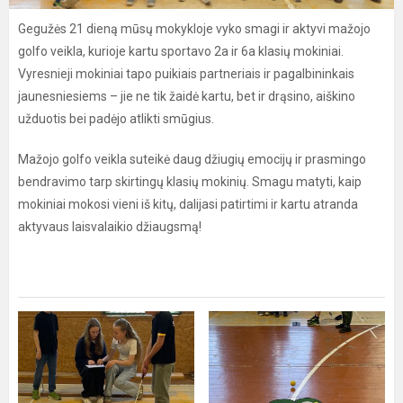
Gegužės 21 dieną mūsų mokykloje vyko smagi ir aktyvi mažojo
golfo veikla, kurioje kartu sportavo 2a ir 6a klasių mokiniai.
Vyresnieji mokiniai tapo puikiais partneriais ir pagalbininkais
jaunesniesiems – jie ne tik žaidė kartu, bet ir drąsino, aiškino
užduotis bei padėjo atlikti smūgius.
Mažojo golfo veikla suteikė daug džiugių emocijų ir prasmingo
bendravimo tarp skirtingų klasių mokinių. Smagu matyti, kaip
mokiniai mokosi vieni iš kitų, dalijasi patirtimi ir kartu atranda
aktyvaus laisvalaikio džiaugsmą!