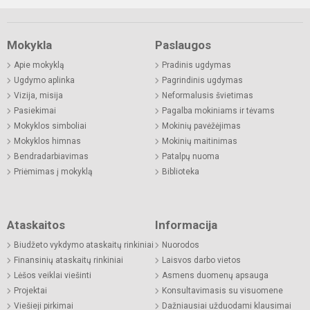
Mokykla
Paslaugos
Apie mokyklą
Pradinis ugdymas
Ugdymo aplinka
Pagrindinis ugdymas
Vizija, misija
Neformalusis švietimas
Pasiekimai
Pagalba mokiniams ir tėvams
Mokyklos simboliai
Mokinių pavėžėjimas
Mokyklos himnas
Mokinių maitinimas
Bendradarbiavimas
Patalpų nuoma
Priėmimas į mokyklą
Biblioteka
Ataskaitos
Informacija
Biudžeto vykdymo ataskaitų rinkiniai
Nuorodos
Finansinių ataskaitų rinkiniai
Laisvos darbo vietos
Lėšos veiklai viešinti
Asmens duomenų apsauga
Projektai
Konsultavimasis su visuomene
Viešieji pirkimai
Dažniausiai užduodami klausimai