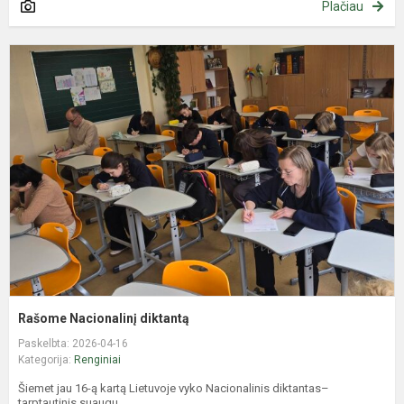
Plačiau
R
N
d
Rašome Nacionalinį diktantą
Paskelbta: 2026-04-16
Kategorija:
Renginiai
Šiemet jau 16-ą kartą Lietuvoje vyko Nacionalinis diktantas–
tarptautinis suaugu...