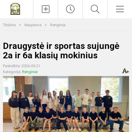
Paieška
Men
Titulinis
Naujienos
Renginiai
Draugystė ir sportas sujungė
2a ir 6a klasių mokinius
Paskelbta: 2026-05-21
Kategorija:
Renginiai