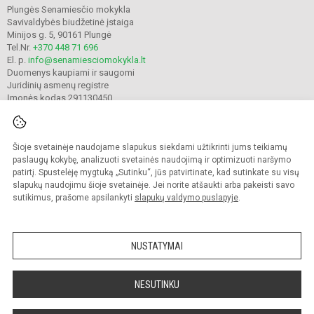
Plungės Senamiesčio mokykla
Savivaldybės biudžetinė įstaiga
Minijos g. 5, 90161 Plungė
Tel.Nr.
+370 448 71 696
El. p.
info@senamiesciomokykla.lt
Duomenys kaupiami ir saugomi
Juridinių asmenų registre
Įmonės kodas 291130450
Šioje svetainėje naudojame slapukus siekdami užtikrinti jums teikiamų
© 2022. Plungės Senamiesčio mokykla. Visos teisės saugomos.
Kopijuoti turinį be raštiško gimnazijos sutikimo griežtai draudžiama.
paslaugų kokybę, analizuoti svetainės naudojimą ir optimizuoti naršymo
patirtį. Spustelėję mygtuką „Sutinku“, jūs patvirtinate, kad sutinkate su visų
Prieinamumo paraiška
Slapukų valdymas
slapukų naudojimu šioje svetainėje. Jei norite atšaukti arba pakeisti savo
sutikimus, prašome apsilankyti
slapukų valdymo puslapyje
.
Sumanus būdas atnaujinti
mokyklos interneto
svetainę
NUSTATYMAI
NESUTINKU