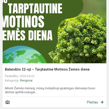
2
oj
–
T
M
Ž
d
Balandžio 22-oji – Tarptautinė Motinos Žemės diena
Paskelbta: 2026-04-22
Kategorija:
Renginiai
Minint Žemės mėnesį, mūsų mokykloje ypatingas dėmesys buvo
skirtas aplinkosaugai...
Plačiau