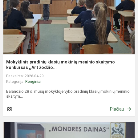
m
s
k
Mokyklinis pradinių klasių mokinių meninio skaitymo
konkursas ,,Ant žodžio...
Paskelbta: 2026-04-29
Kategorija:
Renginiai
Balandžio 28 d. mūsų mokykloje vyko pradinių klasių mokinių meninio
skaitym...
Plačiau
„
m