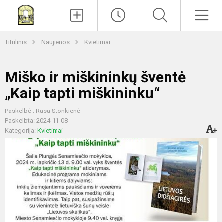
Paieška
Men
Titulinis
Naujienos
Kvietimai
Miško ir miškininkų šventė
„Kaip tapti miškininku“
Paskelbė : Rasa Stonkienė
Paskelbta: 2024-11-08
Kategorija:
Kvietimai