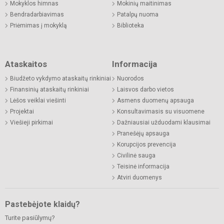
Mokyklos himnas
Mokinių maitinimas
Bendradarbiavimas
Patalpų nuoma
Priėmimas į mokyklą
Biblioteka
Ataskaitos
Informacija
Biudžeto vykdymo ataskaitų rinkiniai
Nuorodos
Finansinių ataskaitų rinkiniai
Laisvos darbo vietos
Lėšos veiklai viešinti
Asmens duomenų apsauga
Projektai
Konsultavimasis su visuomene
Viešieji pirkimai
Dažniausiai užduodami klausimai
Pranešėjų apsauga
Korupcijos prevencija
Civilinė sauga
Teisinė informacija
Atviri duomenys
Pastebėjote klaidų?
Turite pasiūlymų?