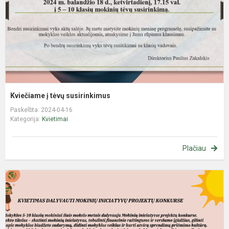
Kviečiame į tėvų susirinkimus
Paskelbta: 2024-04-16
Kategorija:
Kvietimai
Plačiau
K
d
m
i
f