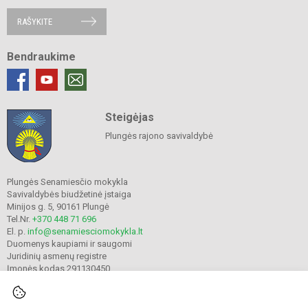
RAŠYKITE
Bendraukime
Steigėjas
Plungės rajono savivaldybė
Plungės Senamiesčio mokykla
Savivaldybės biudžetinė įstaiga
Minijos g. 5, 90161 Plungė
Tel.Nr.
+370 448 71 696
El. p.
info@senamiesciomokykla.lt
Duomenys kaupiami ir saugomi
Juridinių asmenų registre
Įmonės kodas 291130450