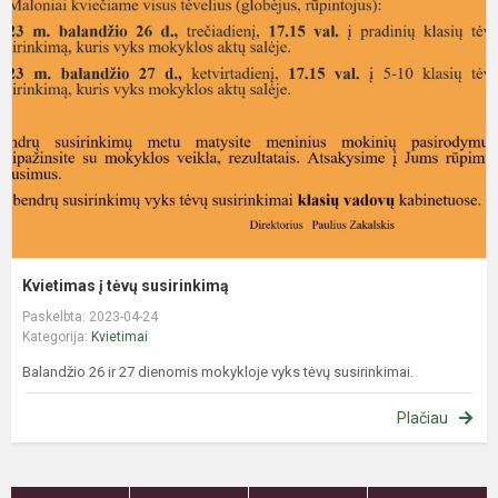
t
s
Kvietimas į tėvų susirinkimą
Paskelbta: 2023-04-24
Kategorija:
Kvietimai
Balandžio 26 ir 27 dienomis mokykloje vyks tėvų susirinkimai.
Plačiau