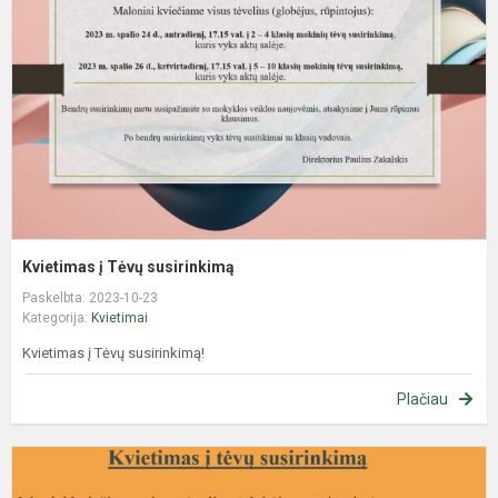
s
Kvietimas į Tėvų susirinkimą
Paskelbta: 2023-10-23
Kategorija:
Kvietimai
Kvietimas į Tėvų susirinkimą!
Plačiau
K
į