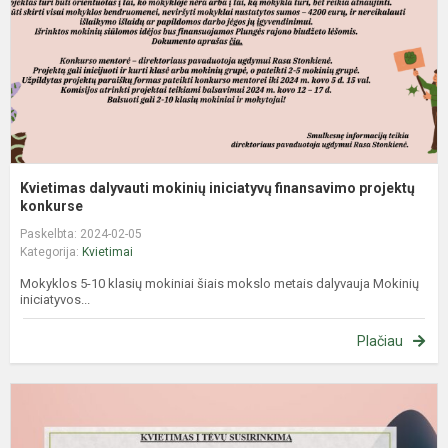
p
Kvietimas dalyvauti mokinių iniciatyvų finansavimo projektų
konkurse
Paskelbta: 2024-02-05
Kategorija:
Kvietimai
Mokyklos 5-10 klasių mokiniai šiais mokslo metais dalyvauja Mokinių
iniciatyvos...
Plačiau
K
į
T