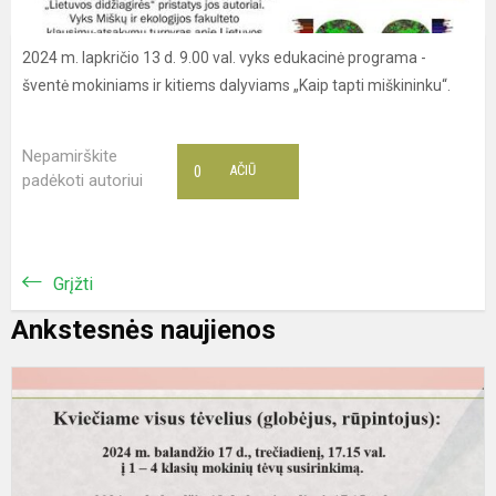
2024 m. lapkričio 13 d. 9.00 val. vyks edukacinė programa -
šventė mokiniams ir kitiems dalyviams „Kaip tapti miškininku“.
Nepamirškite
0
AČIŪ
padėkoti autoriui
Grįžti
Ankstesnės naujienos
K
į
t
s