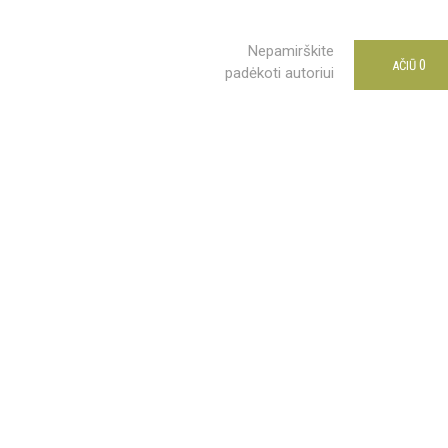
Nepamirškite
0
AČIŪ
padėkoti autoriui