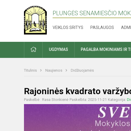
PLUNGĖS SENAMIESČIO MO
VEIKLOS SRITYS
PASLAUGOS
ADMI
PRADŽIA
UGDYMAS
PAGALBA MOKINIAMS IR 
Titulinis
Naujienos
Didžiuojamės
Rajoninės kvadrato varžyb
Paskelbė : Rasa Stonkienė
Paskelbta: 2025-11-21
Kategorija:
Di