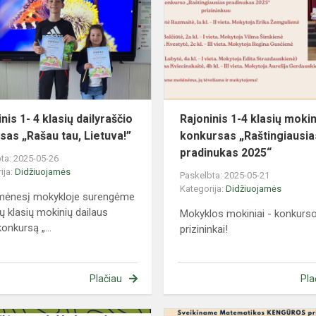
4
klasių
dailyraščio
kokursas
„Rašau
tau,
Liet...
nis 1- 4 klasių dailyraščio
Rajoninis 1-4 klasių mokin
sas „Rašau tau, Lietuva!”
konkursas „Raštingiausia
pradinukas 2025“
ta: 2025-05-26
ija:
Didžiuojamės
Paskelbta: 2025-05-21
Kategorija:
Didžiuojamės
mėnesį mokykloje surengėme
ių klasių mokinių dailaus
Mokyklos mokiniai - konkurs
onkursą „...
prizininkai!
Plačiau
Pla
Rajoninės