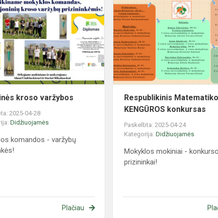
kroso
varžybos
s
inės kroso varžybos
Respublikinis Matematik
KENGŪROS konkursas
ta: 2025-04-28
ija:
Didžiuojamės
Paskelbta: 2025-04-24
Kategorija:
Didžiuojamės
los komandos - varžybų
nkės!
Mokyklos mokiniai - konkurs
prizininkai!
Plačiau
Pla