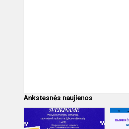
Ankstesnės naujienos
Rajoninės
kvadrato
varžybos