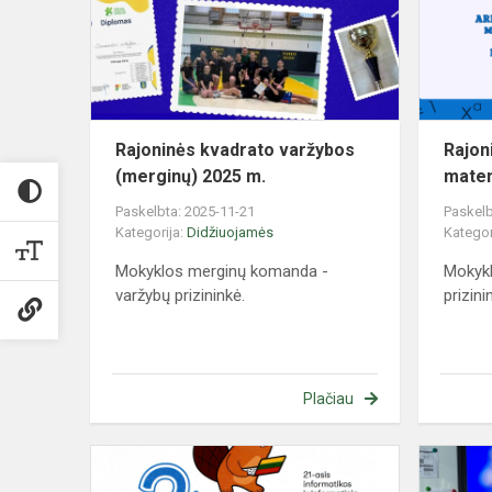
(merginų)
2025
m.
Rajoninės kvadrato varžybos
Rajoni
(merginų) 2025 m.
matem
Paskelbta: 2025-11-21
Paskelb
Kategorija:
Didžiuojamės
Kategor
Mokyklos merginų komanda -
Mokykl
varžybų prizininkė.
prizini
Plačiau
Informatiko
ir