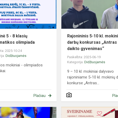
8
klasių
matematikos
olimpiada
nė 5 - 8 klasių
Rajonininis 5-10 kl. mokin
atikos olimpiada
darbų konkursas „Antras
daikto gyvenimas“
ta: 2025-10-24
ija:
Didžiuojamės
Paskelbta: 2025-06-19
Kategorija:
Didžiuojamės
os mokiniai - olimpiados
nkai.
9 – 10 kl. mokiniai dalyvavo
rajoniniame 5-10 kl. mokinių 
konkurse „Antras...
Plačiau
Pla
s
Rajoninis
1-