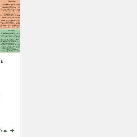
Matematikos
KENGŪROS
konkursas
os
o
čiau