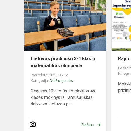
pradinukų
3-
4
klasių
matematiko
olimpiada
Lietuvos pradinukų 3-4 klasių
Rajon
matematikos olimpiada
Paskelb
Kategor
Paskelbta: 2025-05-12
Kategorija:
Didžiuojamės
Mokyk
prizini
Gegužės 10 d. mūsų mokyklos 4b
klasės mokinys D. Tamušauskas
dalyvavo Lietuvos p...
Plačiau