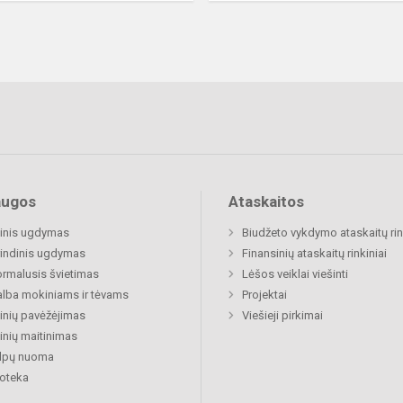
augos
Ataskaitos
inis ugdymas
Biudžeto vykdymo ataskaitų rin
indinis ugdymas
Finansinių ataskaitų rinkiniai
rmalusis švietimas
Lėšos veiklai viešinti
lba mokiniams ir tėvams
Projektai
nių pavėžėjimas
Viešieji pirkimai
nių maitinimas
alpų nuoma
ioteka