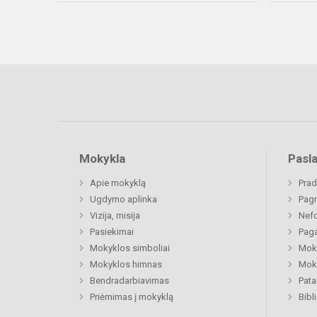
Mokykla
Pasl
Apie mokyklą
Prad
Ugdymo aplinka
Pagr
Vizija, misija
Nefo
Pasiekimai
Paga
Mokyklos simboliai
Moki
Mokyklos himnas
Moki
Bendradarbiavimas
Pat
Priėmimas į mokyklą
Bibl