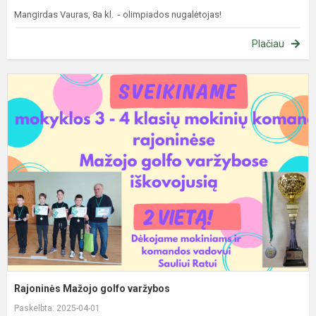
Mangirdas Vauras, 8a kl. - olimpiados nugalėtojas!
Plačiau
R
M
g
v
Rajoninės Mažojo golfo varžybos
Paskelbta: 2025-04-01