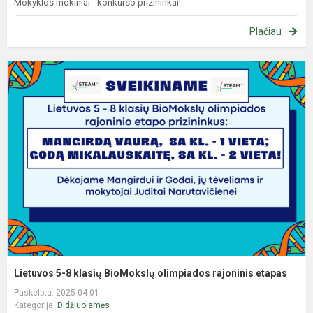
Mokyklos mokiniai - konkurso prizininkai!
Plačiau
L
5
8
k
B
o
r
e
Lietuvos 5-8 klasių BioMokslų olimpiados rajoninis etapas
Paskelbta: 2025-04-01
Kategorija:
Didžiuojamės