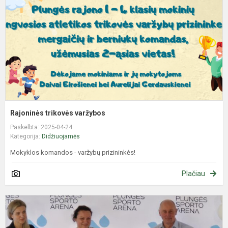
Rajoninės trikovės varžybos
Paskelbta: 2025-04-24
Kategorija:
Didžiuojamės
Mokyklos komandos - varžybų prizininkės!
Plačiau
R
a
k