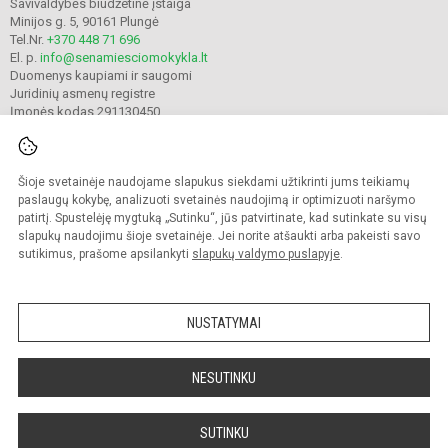
Savivaldybės biudžetinė įstaiga
Minijos g. 5, 90161 Plungė
Tel.Nr.
+370 448 71 696
El. p.
info@senamiesciomokykla.lt
Duomenys kaupiami ir saugomi
Juridinių asmenų registre
Įmonės kodas 291130450
Šioje svetainėje naudojame slapukus siekdami užtikrinti jums teikiamų
© 2022. Plungės Senamiesčio mokykla. Visos teisės saugomos.
Kopijuoti turinį be raštiško gimnazijos sutikimo griežtai draudžiama.
paslaugų kokybę, analizuoti svetainės naudojimą ir optimizuoti naršymo
patirtį. Spustelėję mygtuką „Sutinku“, jūs patvirtinate, kad sutinkate su visų
Prieinamumo paraiška
Slapukų valdymas
slapukų naudojimu šioje svetainėje. Jei norite atšaukti arba pakeisti savo
sutikimus, prašome apsilankyti
slapukų valdymo puslapyje
.
Sumanus būdas atnaujinti
mokyklos interneto
svetainę
NUSTATYMAI
NESUTINKU
SUTINKU