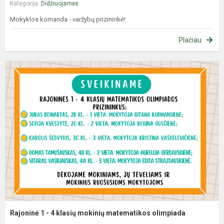
Kategorija:
Didžiuojamės
Mokyklos komanda - varžybų prizininkė!
Plačiau
R
1
-
4
k
m
m
o
Rajoninė 1 - 4 klasių mokinių matematikos olimpiada