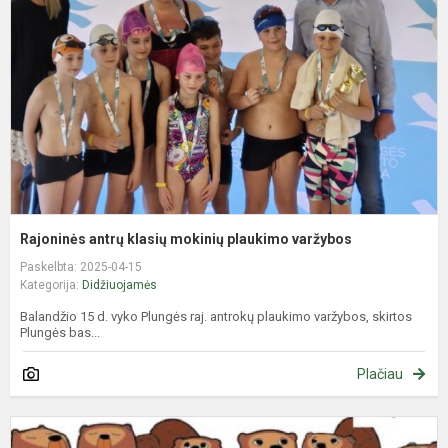
m
p
v
Rajoninės antrų klasių mokinių plaukimo varžybos
Paskelbta: 2025-04-15
Kategorija:
Didžiuojamės
Balandžio 15 d. vyko Plungės raj. antrokų plaukimo varžybos, skirtos
Plungės bas...
Plačiau
R