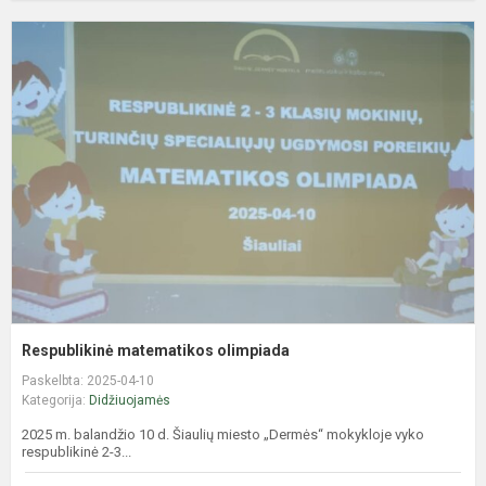
R
m
o
Respublikinė matematikos olimpiada
Paskelbta: 2025-04-10
Kategorija:
Didžiuojamės
2025 m. balandžio 10 d. Šiaulių miesto „Dermės“ mokykloje vyko
respublikinė 2-3...