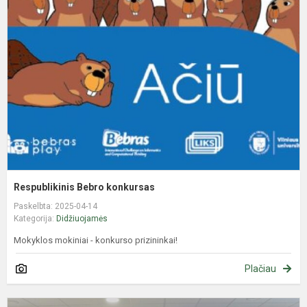
B
k
Respublikinis Bebro konkursas
Paskelbta: 2025-04-14
Kategorija:
Didžiuojamės
Mokyklos mokiniai - konkurso prizininkai!
Plačiau
„