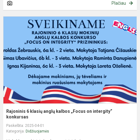
Plačiau
R
6
k
a
k
„
o
i
k
Rajoninis 6 klasių anglų kalbos „Focus on intergity“
konkursas
Paskelbta: 2025-04-01
Kategorija:
Didžiuojamės