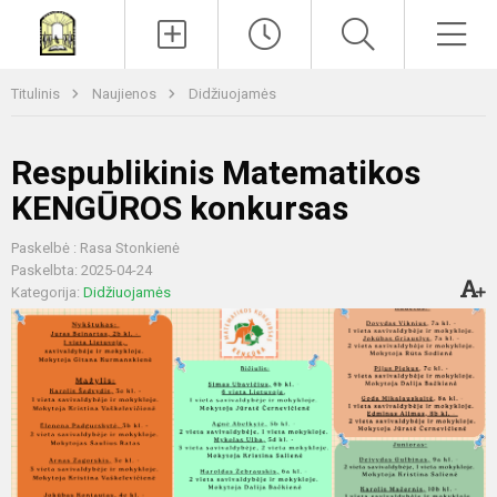
Paieška
Men
Titulinis
Naujienos
Didžiuojamės
Respublikinis Matematikos
KENGŪROS konkursas
Paskelbė : Rasa Stonkienė
Paskelbta: 2025-04-24
Kategorija:
Didžiuojamės