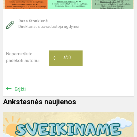
Rasa Stonkienė
Direktoriaus pavaduotoja ugdymui
Nepamirškite
0
AČIŪ
padėkoti autoriui
Grįžti
Ankstesnės naujienos
R
t
v