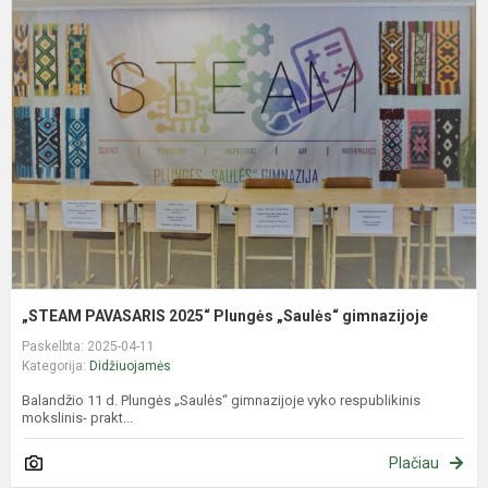
P
2
P
„
g
„STEAM PAVASARIS 2025“ Plungės „Saulės“ gimnazijoje
Paskelbta: 2025-04-11
Kategorija:
Didžiuojamės
Balandžio 11 d. Plungės „Saulės“ gimnazijoje vyko respublikinis
mokslinis- prakt...
Plačiau