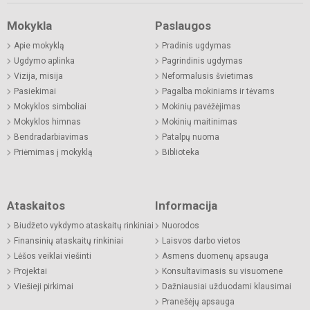
Mokykla
Paslaugos
Apie mokyklą
Pradinis ugdymas
Ugdymo aplinka
Pagrindinis ugdymas
Vizija, misija
Neformalusis švietimas
Pasiekimai
Pagalba mokiniams ir tėvams
Mokyklos simboliai
Mokinių pavėžėjimas
Mokyklos himnas
Mokinių maitinimas
Bendradarbiavimas
Patalpų nuoma
Priėmimas į mokyklą
Biblioteka
Ataskaitos
Informacija
Biudžeto vykdymo ataskaitų rinkiniai
Nuorodos
Finansinių ataskaitų rinkiniai
Laisvos darbo vietos
Lėšos veiklai viešinti
Asmens duomenų apsauga
Projektai
Konsultavimasis su visuomene
Viešieji pirkimai
Dažniausiai užduodami klausimai
Pranešėjų apsauga