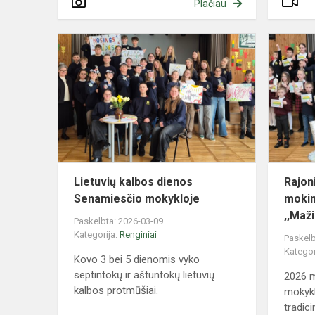
Plačiau
Lietuvių
kalbos
dienos
Senamiesči
mokykloje
Lietuvių kalbos dienos
Rajon
Senamiesčio mokykloje
mokin
,,Maž
Paskelbta: 2026-03-09
Kategorija:
Renginiai
Paskelb
Kategor
Kovo 3 bei 5 dienomis vyko
septintokų ir aštuntokų lietuvių
2026 m
kalbos protmūšiai.
mokykl
tradicin