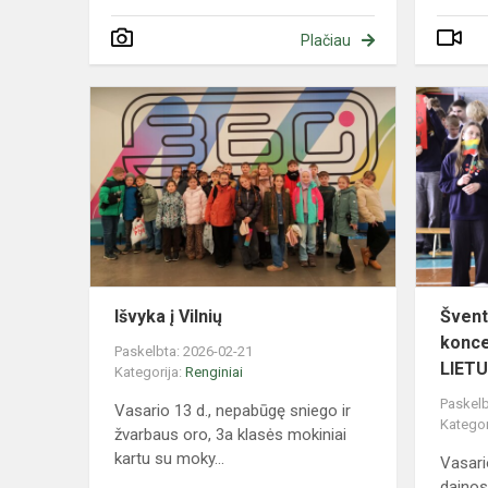
Plačiau
Išvyka
į
Vilnių
Išvyka į Vilnių
Švent
konce
Paskelbta: 2026-02-21
LIETU
Kategorija:
Renginiai
Paskelb
Vasario 13 d., nepabūgę sniego ir
Kategor
žvarbaus oro, 3a klasės mokiniai
kartu su moky...
Vasari
dainos