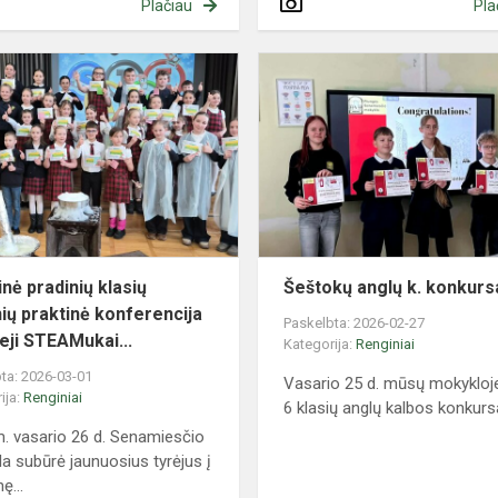
Plačiau
Pla
Rajoninė
pradinių
klasių
o
mokinių
praktinė
konferencija
,,Ma...
inė pradinių klasių
Šeštokų anglų k. konkurs
ių praktinė konferencija
Paskelbta: 2026-02-27
ieji STEAMukai...
Kategorija:
Renginiai
ta: 2026-03-01
Vasario 25 d. mūsų mokykloj
ija:
Renginiai
6 klasių anglų kalbos konkurs
. vasario 26 d. Senamiesčio
a subūrė jaunuosius tyrėjus į
ę...