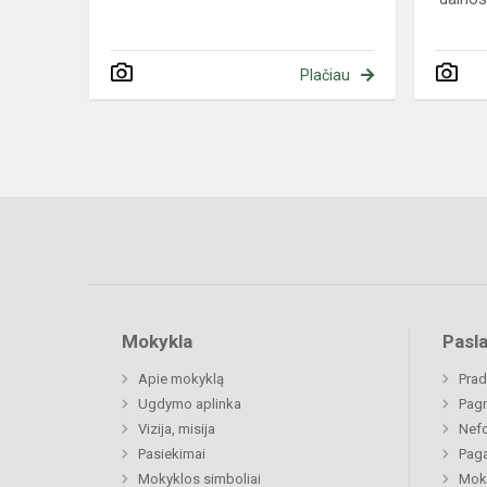
Plačiau
Mokykla
Pasl
Apie mokyklą
Prad
Ugdymo aplinka
Pagr
Vizija, misija
Nefo
Pasiekimai
Paga
Mokyklos simboliai
Moki