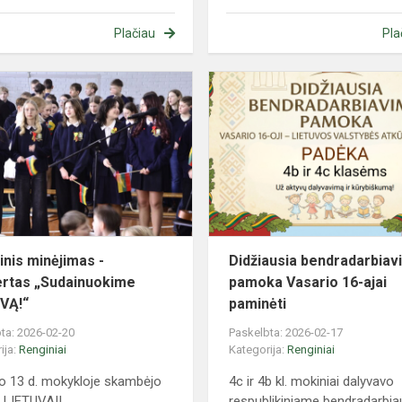
Plačiau
Pla
Šventinis
minėjimas
-
koncertas
„Sudainuokime
LIETUVĄ!“
inis minėjimas -
Didžiausia bendradarbia
rtas „Sudainuokime
pamoka Vasario 16-ajai
VĄ!“
paminėti
ta: 2026-02-20
Paskelbta: 2026-02-17
ija:
Renginiai
Kategorija:
Renginiai
o 13 d. mokykloje skambėjo
4c ir 4b kl. mokiniai dalyvavo
 LIETUVAI!
respublikiniame bendradarbiauj