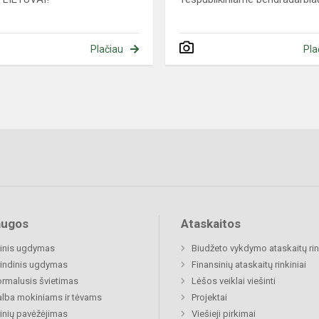
Plačiau
Pla
augos
Ataskaitos
inis ugdymas
Biudžeto vykdymo ataskaitų rin
indinis ugdymas
Finansinių ataskaitų rinkiniai
rmalusis švietimas
Lėšos veiklai viešinti
lba mokiniams ir tėvams
Projektai
nių pavėžėjimas
Viešieji pirkimai