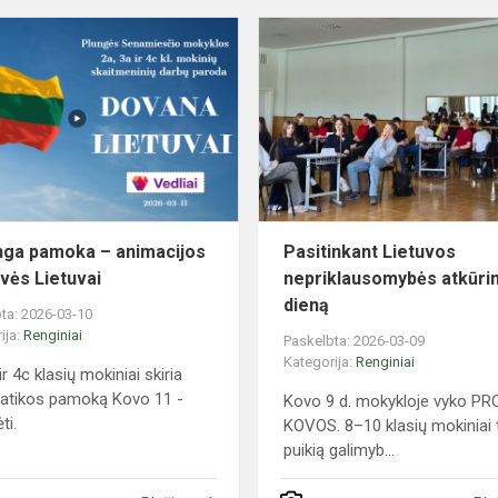
Ypatinga
pamoka
–
animacijos
dirbtuvės
Lietuvai
nga pamoka – animacijos
Pasitinkant Lietuvos
uvės Lietuvai
nepriklausomybės atkūr
dieną
ta: 2026-03-10
ija:
Renginiai
Paskelbta: 2026-03-09
Kategorija:
Renginiai
ir 4c klasių mokiniai skiria
atikos pamoką Kovo 11 -
Kovo 9 d. mokykloje vyko P
ti.
KOVOS. 8–10 klasių mokiniai 
puikią galimyb...