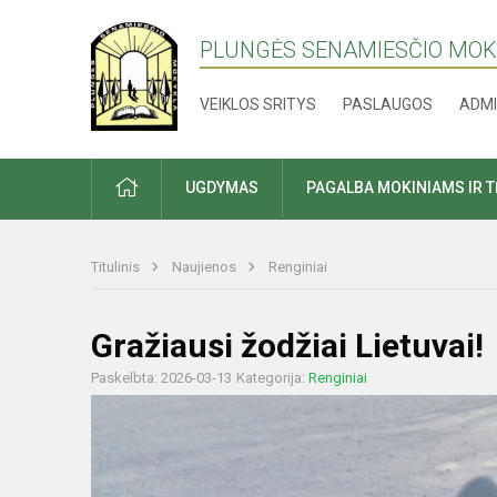
PLUNGĖS SENAMIESČIO MO
VEIKLOS SRITYS
PASLAUGOS
ADMI
PRADŽIA
UGDYMAS
PAGALBA MOKINIAMS IR 
Titulinis
Naujienos
Renginiai
Gražiausi žodžiai Lietuvai!
Paskelbta: 2026-03-13
Kategorija:
Renginiai