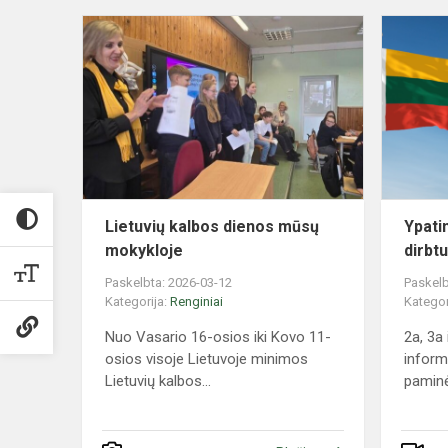
Lietuvių
kalbos
dienos
mūsų
mokykloje
Lietuvių kalbos dienos mūsų
Ypati
mokykloje
dirbt
Paskelbta: 2026-03-12
Paskelb
Kategorija:
Renginiai
Kategor
Nuo Vasario 16-osios iki Kovo 11-
2a, 3a 
osios visoje Lietuvoje minimos
inform
Lietuvių kalbos...
paminė