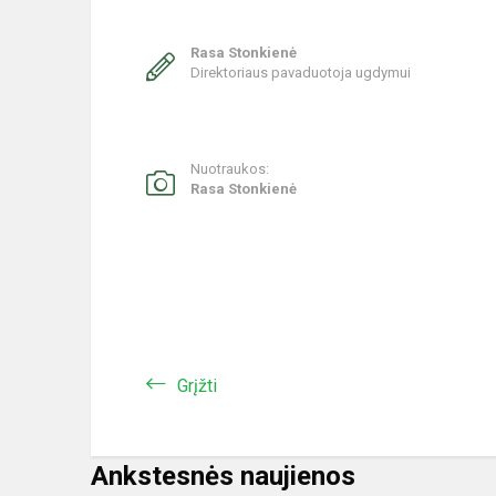
Rasa Stonkienė
Direktoriaus pavaduotoja ugdymui
Nuotraukos:
Rasa Stonkienė
Grįžti
Ankstesnės naujienos