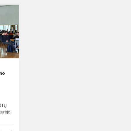
Pasitinkant
Lietuvos
nepriklausomybės
atkūrimo
dieną
imo
ROTŲ
turėjo