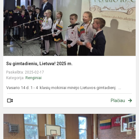
m
Su gimtadieniu, Lietuva! 2025 m.
Paskelbta: 2025-02-17
Kategorija:
Renginiai
Vasario 14 d. 1 - 4 klasių mokiniai minėjo Lietuvos gimtadienį. ...
Plačiau
Š
s
L