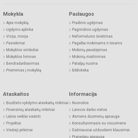
Mokykla
Paslaugos
Apie mokyklą
Pradinis ugdymas
Ugdymo aplinka
Pagrindinis ugdymas
Vizija, misija
Neformalusis švietimas
Pasiekimai
Pagalba mokiniams ir tėvams
Mokyklos simboliai
Mokinių pavėžėjimas
Mokyklos himnas
Mokinių maitinimas
Bendradarbiavimas
Patalpų nuoma
Priėmimas į mokyklą
Biblioteka
Ataskaitos
Informacija
Biudžeto vykdymo ataskaitų rinkiniai
Nuorodos
Finansinių ataskaitų rinkiniai
Laisvos darbo vietos
Lėšos veiklai viešinti
Asmens duomenų apsauga
Projektai
Konsultavimasis su visuomene
Viešieji pirkimai
Dažniausiai užduodami klausimai
Pranešėjų apsauga