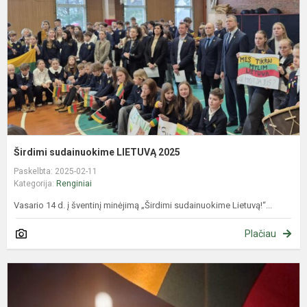
2
Širdimi sudainuokime LIETUVĄ 2025
Paskelbta: 2025-02-11
Kategorija:
Renginiai
Vasario 14 d. į šventinį minėjimą „Širdimi sudainuokime Lietuvą!“...
Plačiau
P
i
„