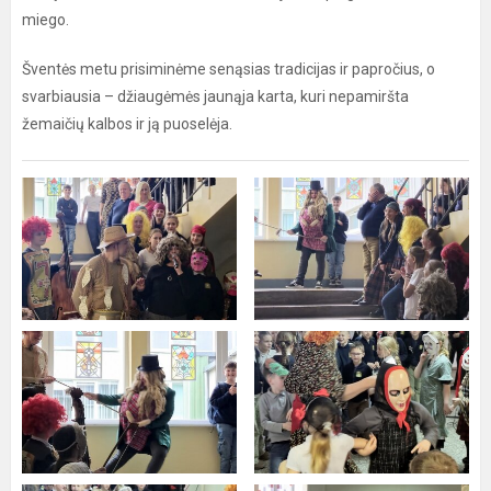
miego.
Šventės metu prisiminėme senąsias tradicijas ir papročius, o
svarbiausia – džiaugėmės jaunąja karta, kuri nepamiršta
žemaičių kalbos ir ją puoselėja.