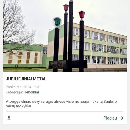
M
JUBILIEJINIAI METAI
Paskelbta: 2024-12-31
Kategorija:
Renginiai
Atbėgęs elnias devyniaragis atnešė visiems naujai nukaltą Saulę, o
mūsų mokyklai...
Plačiau