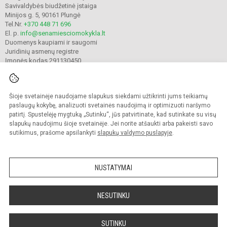
Savivaldybės biudžetinė įstaiga
Minijos g. 5, 90161 Plungė
Tel.Nr.
+370 448 71 696
El. p.
info@senamiesciomokykla.lt
Duomenys kaupiami ir saugomi
Juridinių asmenų registre
Įmonės kodas 291130450
Šioje svetainėje naudojame slapukus siekdami užtikrinti jums teikiamų
© 2022. Plungės Senamiesčio mokykla. Visos teisės saugomos.
Kopijuoti turinį be raštiško gimnazijos sutikimo griežtai draudžiama.
paslaugų kokybę, analizuoti svetainės naudojimą ir optimizuoti naršymo
patirtį. Spustelėję mygtuką „Sutinku“, jūs patvirtinate, kad sutinkate su visų
Prieinamumo paraiška
Slapukų valdymas
slapukų naudojimu šioje svetainėje. Jei norite atšaukti arba pakeisti savo
sutikimus, prašome apsilankyti
slapukų valdymo puslapyje
.
Sumanus būdas atnaujinti
mokyklos interneto
svetainę
NUSTATYMAI
NESUTINKU
SUTINKU