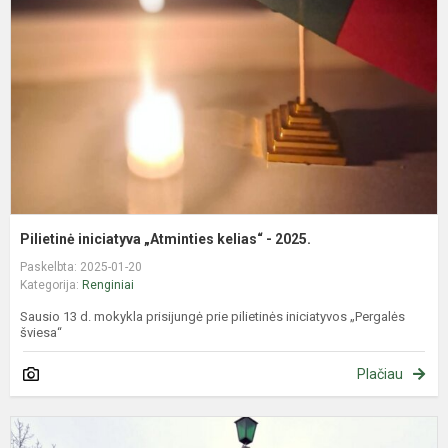
k
-
2
Pilietinė iniciatyva „Atminties kelias“ - 2025.
Paskelbta: 2025-01-20
Kategorija:
Renginiai
Sausio 13 d. mokykla prisijungė prie pilietinės iniciatyvos „Pergalės
šviesa“
Plačiau
J