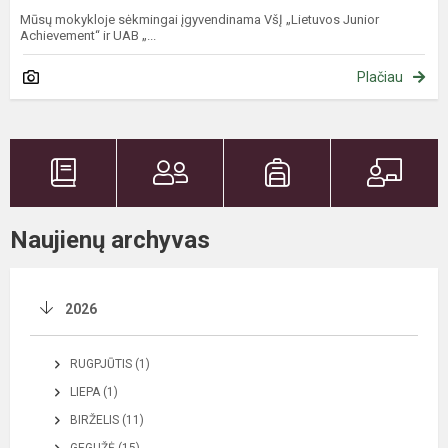
Mūsų mokykloje sėkmingai įgyvendinama VšĮ „Lietuvos Junior
Achievement“ ir UAB „...
Plačiau
Naujienų archyvas
2026
RUGPJŪTIS (1)
LIEPA (1)
BIRŽELIS (11)
GEGUŽĖ (15)