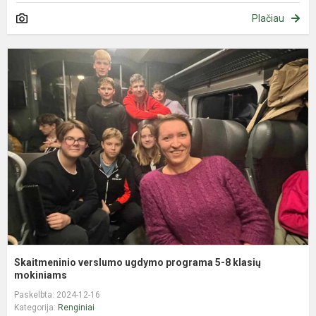
Plačiau
S
v
u
p
5
8
k
m
Skaitmeninio verslumo ugdymo programa 5-8 klasių
mokiniams
Paskelbta: 2024-12-16
Kategorija:
Renginiai