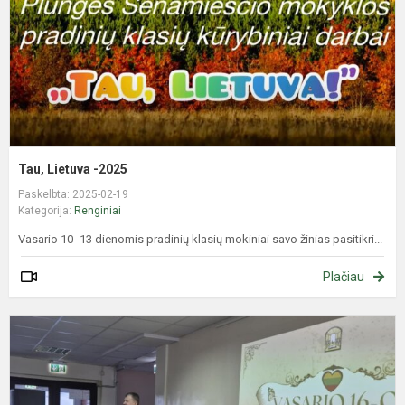
Tau, Lietuva -2025
Paskelbta: 2025-02-19
Kategorija:
Renginiai
Vasario 10 -13 dienomis pradinių klasių mokiniai savo žinias pasitikri...
Plačiau
S
g
L
2