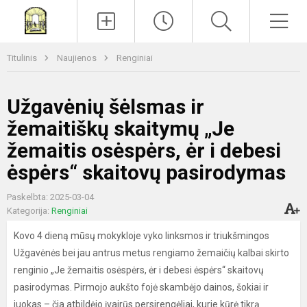
Paieška
Men
Titulinis
Naujienos
Renginiai
Užgavėnių šėlsmas ir
žemaitiškų skaitymų „Je
žemaitis osėspėrs, ėr i debesi
ėspėrs“ skaitovų pasirodymas
Paskelbta: 2025-03-04
Kategorija:
Renginiai
Kovo 4 dieną mūsų mokykloje vyko linksmos ir triukšmingos
Užgavėnės bei jau antrus metus rengiamo žemaičių kalbai skirto
renginio „Je žemaitis osėspėrs, ėr i debesi ėspėrs“ skaitovų
pasirodymas. Pirmojo aukšto fojė skambėjo dainos, šokiai ir
juokas – čia atbildėjo įvairūs persirengėliai, kurie kūrė tikrą