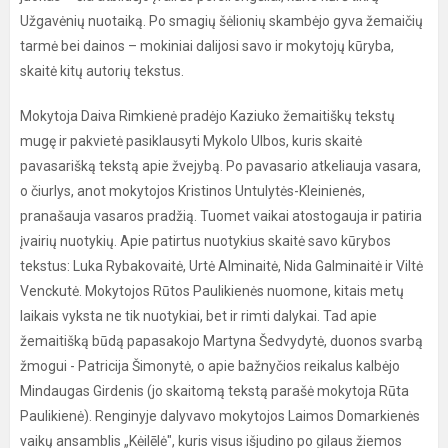
Užgavėnių nuotaiką. Po smagių šėlionių skambėjo gyva žemaičių
tarmė bei dainos – mokiniai dalijosi savo ir mokytojų kūryba,
skaitė kitų autorių tekstus.
Mokytoja Daiva Rimkienė pradėjo Kaziuko žemaitiškų tekstų
mugę ir pakvietė pasiklausyti Mykolo Ulbos, kuris skaitė
pavasarišką tekstą apie žvejybą. Po pavasario atkeliauja vasara,
o čiurlys, anot mokytojos Kristinos Untulytės-Kleinienės,
pranašauja vasaros pradžią. Tuomet vaikai atostogauja ir patiria
įvairių nuotykių. Apie patirtus nuotykius skaitė savo kūrybos
tekstus: Luka Rybakovaitė, Urtė Alminaitė, Nida Galminaitė ir Viltė
Venckutė. Mokytojos Rūtos Paulikienės nuomone, kitais metų
laikais vyksta ne tik nuotykiai, bet ir rimti dalykai. Tad apie
žemaitišką būdą papasakojo Martyna Šedvydytė, duonos svarbą
žmogui - Patricija Šimonytė, o apie bažnyčios reikalus kalbėjo
Mindaugas Girdenis (jo skaitomą tekstą parašė mokytoja Rūta
Paulikienė). Renginyje dalyvavo mokytojos Laimos Domarkienės
vaikų ansamblis „Kėilēlė", kuris visus išjudino po gilaus žiemos