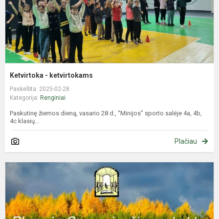
Ketvirtoka - ketvirtokams
Paskelbta: 2025-02-28
Kategorija:
Renginiai
Paskutinę žiemos dieną, vasario 28 d., “Minijos” sporto salėje 4a, 4b,
4c klasių...
Plačiau
T
L
-