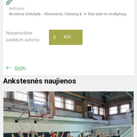
Autorius:
Kristina Untulytė - Kleinienė, lietuvių k. ir literatūros mokytoja
Nepamirškite
0
AČIŪ
padėkoti autoriui
Grįžti
Ankstesnės naujienos
K
-
k