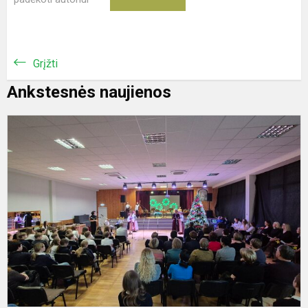
Grįžti
Ankstesnės naujienos
A
p
„
r