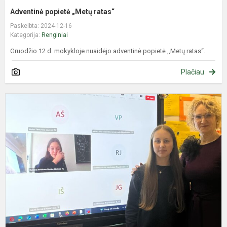
Adventinė popietė „Metų ratas“
Paskelbta: 2024-12-16
Kategorija:
Renginiai
Gruodžio 12 d. mokykloje nuaidėjo adventinė popietė ,,Metų ratas‘‘.
Plačiau
K
„
m
g