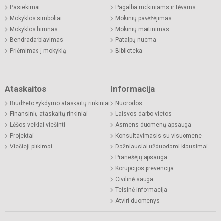
Pasiekimai
Pagalba mokiniams ir tėvams
Mokyklos simboliai
Mokinių pavėžėjimas
Mokyklos himnas
Mokinių maitinimas
Bendradarbiavimas
Patalpų nuoma
Priėmimas į mokyklą
Biblioteka
Ataskaitos
Informacija
Biudžeto vykdymo ataskaitų rinkiniai
Nuorodos
Finansinių ataskaitų rinkiniai
Laisvos darbo vietos
Lėšos veiklai viešinti
Asmens duomenų apsauga
Projektai
Konsultavimasis su visuomene
Viešieji pirkimai
Dažniausiai užduodami klausimai
Pranešėjų apsauga
Korupcijos prevencija
Civilinė sauga
Teisinė informacija
Atviri duomenys