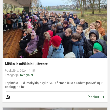
m
š
Miško ir miškininkų šventė
Paskelbta: 2024-11-15
Kategorija:
Renginiai
Lapkričio 13 d. mokykloje vyko VDU Žemės ūkio akademijos Miškų ir
ekologijos fak...
Plačiau
S