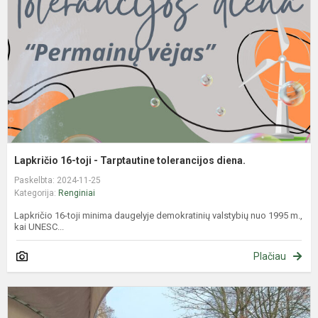
-
T
t
d
Lapkričio 16-toji - Tarptautine tolerancijos diena.
Paskelbta: 2024-11-25
Kategorija:
Renginiai
Lapkričio 16-toji minima daugelyje demokratinių valstybių nuo 1995 m.,
kai UNESC...
Plačiau
M
ir