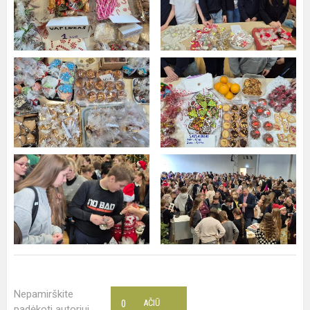
Nepamirškite
0
AČIŪ
padėkoti autoriui