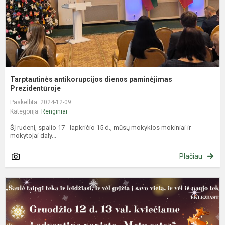
Tarptautinės antikorupcijos dienos paminėjimas
Prezidentūroje
Paskelbta: 2024-12-09
Kategorija:
Renginiai
Šį rudenį, spalio 17 - lapkričio 15 d., mūsų mokyklos mokiniai ir
mokytojai daly...
Plačiau
A
p
„
r