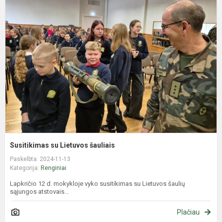
s
L
š
Susitikimas su Lietuvos šauliais
Paskelbta: 2024-11-13
Kategorija:
Renginiai
Lapkričio 12 d. mokykloje vyko susitikimas su Lietuvos šaulių
sąjungos atstovais...
Plačiau