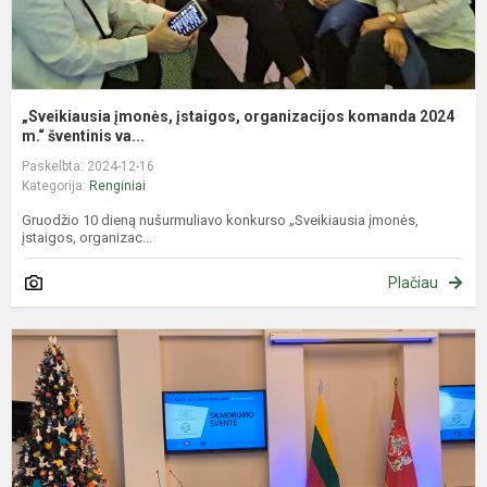
„Sveikiausia įmonės, įstaigos, organizacijos komanda 2024
m.“ šventinis va...
Paskelbta: 2024-12-16
Kategorija:
Renginiai
Gruodžio 10 dieną nušurmuliavo konkurso „Sveikiausia įmonės,
įstaigos, organizac...
Plačiau
T
a
d
p
P