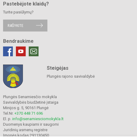
Pastebėjote klaidų?
Turite pasiūlymų?
RAŠYKITE
Bendraukime
Steigėjas
Plungės rajono savivaldybė
Plungės Senamiesčio mokykla
Savivaldybės biudžetinė įstaiga
Minijos g. 5, 90161 Plungė
Tel.Nr.
+370 448 71 696
El. p.
info@senamiesciomokykla.lt
Duomenys kaupiami ir saugomi
Juridinių asmenų registre
Įmonės kodas 291130450