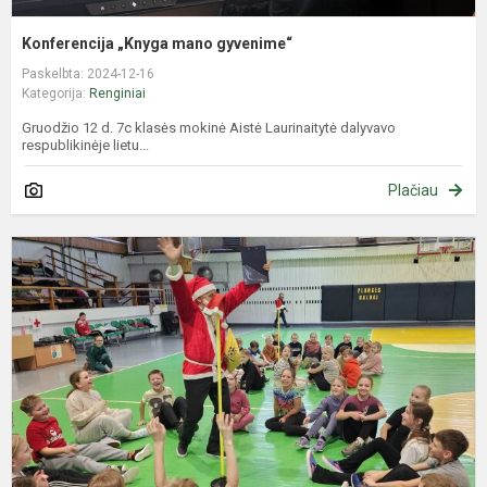
Konferencija „Knyga mano gyvenime“
Paskelbta: 2024-12-16
Kategorija:
Renginiai
Gruodžio 12 d. 7c klasės mokinė Aistė Laurinaitytė dalyvavo
respublikinėje lietu...
Plačiau
T
t
L
k
e