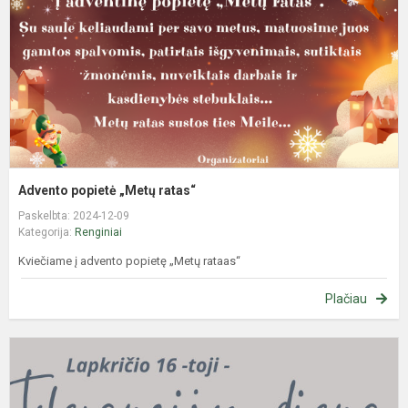
Advento popietė „Metų ratas“
Paskelbta: 2024-12-09
Kategorija:
Renginiai
Kviečiame į advento popietę „Metų rataas“
Plačiau
L
1
to