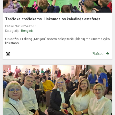
Trečiokai trečiokams. Linksmosios kalėdinės estafetės
Paskelbta: 2024-12-16
Kategorija:
Renginiai
Gruodžio 11 dieną „Minijos“ sporto salėje trečių klasių mokiniams vyko
linksmosi...
Plačiau
„
į
į
o
k
2
m.