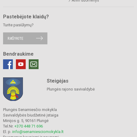
Atviri duomenys
Pastebėjote klaidų?
Turite pasiūlymų?
RAŠYKITE
Bendraukime
Steigėjas
Plungės rajono savivaldybė
Plungės Senamiesčio mokykla
Savivaldybės biudžetinė įstaiga
Minijos g. 5, 90161 Plungė
Tel.Nr.
+370 448 71 696
El. p.
info@senamiesciomokykla.lt