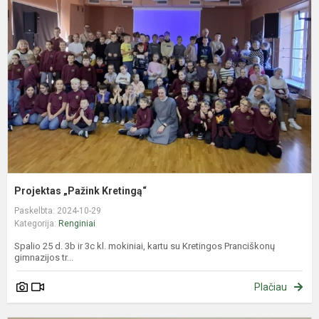
K
Projektas „Pažink Kretingą“
Paskelbta: 2024-10-29
Kategorija:
Renginiai
Spalio 25 d. 3b ir 3c kl. mokiniai, kartu su Kretingos Pranciškonų
gimnazijos tr...
Plačiau