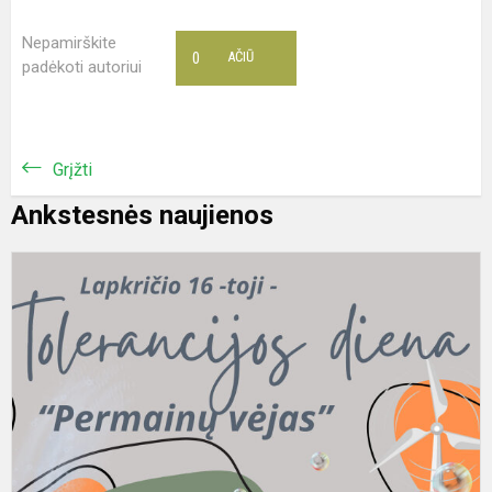
Nepamirškite
0
AČIŪ
padėkoti autoriui
Grįžti
Ankstesnės naujienos
L
1
to
-
T
t
d