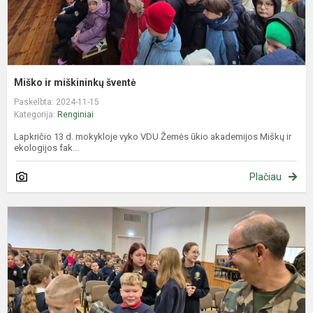
Miško ir miškininkų šventė
Paskelbta: 2024-11-15
Kategorija:
Renginiai
Lapkričio 13 d. mokykloje vyko VDU Žemės ūkio akademijos Miškų ir
ekologijos fak...
Plačiau
S
s
L
š