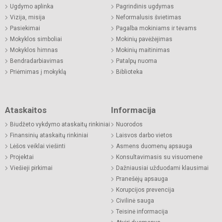
Ugdymo aplinka
Pagrindinis ugdymas
Vizija, misija
Neformalusis švietimas
Pasiekimai
Pagalba mokiniams ir tėvams
Mokyklos simboliai
Mokinių pavėžėjimas
Mokyklos himnas
Mokinių maitinimas
Bendradarbiavimas
Patalpų nuoma
Priėmimas į mokyklą
Biblioteka
Ataskaitos
Informacija
Biudžeto vykdymo ataskaitų rinkiniai
Nuorodos
Finansinių ataskaitų rinkiniai
Laisvos darbo vietos
Lėšos veiklai viešinti
Asmens duomenų apsauga
Projektai
Konsultavimasis su visuomene
Viešieji pirkimai
Dažniausiai užduodami klausimai
Pranešėjų apsauga
Korupcijos prevencija
Civilinė sauga
Teisinė informacija