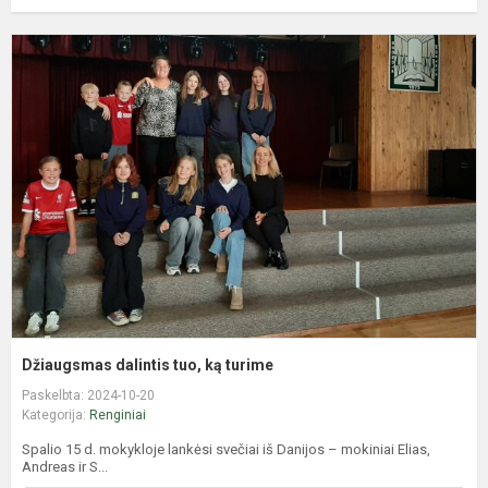
D
d
t
k
t
Džiaugsmas dalintis tuo, ką turime
Paskelbta: 2024-10-20
Kategorija:
Renginiai
Spalio 15 d. mokykloje lankėsi svečiai iš Danijos – mokiniai Elias,
Andreas ir S...