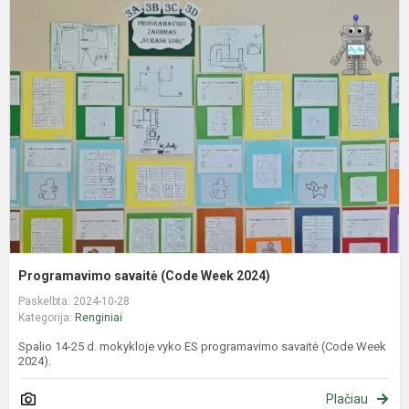
P
s
(
W
2
Programavimo savaitė (Code Week 2024)
Paskelbta: 2024-10-28
Kategorija:
Renginiai
Spalio 14-25 d. mokykloje vyko ES programavimo savaitė (Code Week
2024).
Plačiau