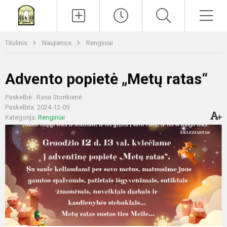
Paieška
Men
Titulinis
Naujienos
Renginiai
Advento popietė „Metų ratas“
Paskelbė : Rasa Stonkienė
Paskelbta: 2024-12-09
Kategorija:
Renginiai