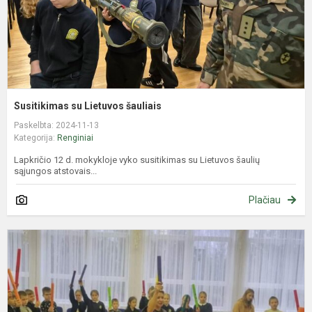
Susitikimas su Lietuvos šauliais
Paskelbta: 2024-11-13
Kategorija:
Renginiai
Lapkričio 12 d. mokykloje vyko susitikimas su Lietuvos šaulių
sąjungos atstovais...
Plačiau
Į
u
p