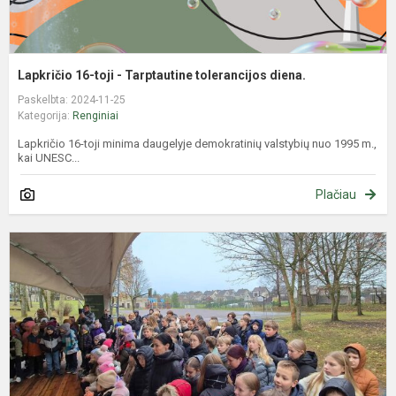
Lapkričio 16-toji - Tarptautine tolerancijos diena.
Paskelbta: 2024-11-25
Kategorija:
Renginiai
Lapkričio 16-toji minima daugelyje demokratinių valstybių nuo 1995 m.,
kai UNESC...
Plačiau
M
ir
m
š