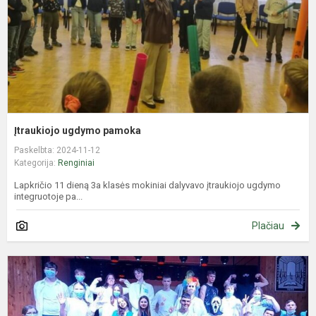
Įtraukiojo ugdymo pamoka
Paskelbta: 2024-11-12
Kategorija:
Renginiai
Lapkričio 11 dieną 3a klasės mokiniai dalyvavo įtraukiojo ugdymo
integruotoje pa...
Plačiau
P
k
2