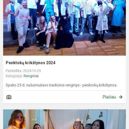
Penktokų krikštynos 2024
Paskelbta: 2024-10-29
Kategorija:
Renginiai
Spalio 25 d. nušurmuliavo tradicinis renginys - penktokų krikštynos.
Plačiau
P
k
2