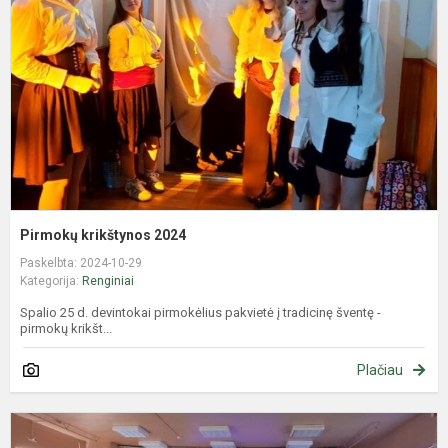
Pirmokų krikštynos 2024
Paskelbta: 2024-10-29
Kategorija:
Renginiai
Spalio 25 d. devintokai pirmokėlius pakvietė į tradicinę šventę -
pirmokų krikšt...
Plačiau
P
„