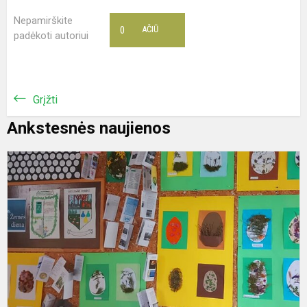
Nepamirškite
0
AČIŪ
padėkoti autoriui
Grįžti
Ankstesnės naujienos
T
m
Ž
d
m