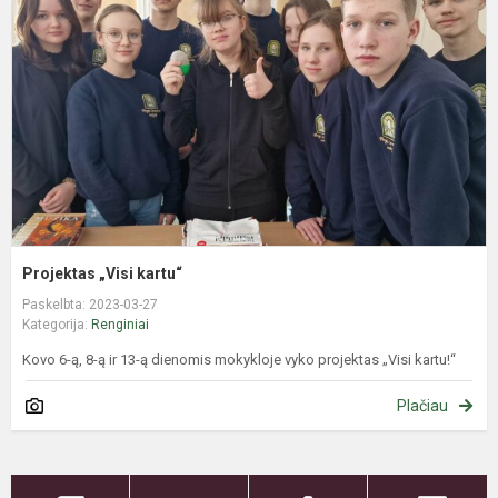
k
Projektas „Visi kartu“
Paskelbta: 2023-03-27
Kategorija:
Renginiai
Kovo 6-ą, 8-ą ir 13-ą dienomis mokykloje vyko projektas „Visi kartu!“
Plačiau