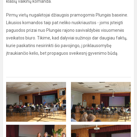
klasių vaikinų komanda.
Pirmų vietų nugalėtojai džiaugsis pramogomis Plungės baseine.
Likusios komandos taip pat neliko nuskriaustos - joms įsteigti
paguodos prizai nuo Plungės rajono savivaldybės visuomenės
sveikatos biuro. Tikime, kad dalyviai sužinojo dar daugiau faktų,
kurie paskatins nesirinkti šio pavojingo, į priklausomybę
įtraukiančio kelio, bet propaguos sveikesnį gyvenimo būdą.