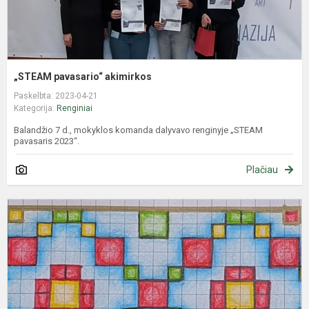
„STEAM pavasario“ akimirkos
Paskelbta: 2023-04-21
Kategorija:
Renginiai
Balandžio 7 d., mokyklos komanda dalyvavo renginyje „STEAM
pavasaris 2023“.
Plačiau
,
t
j