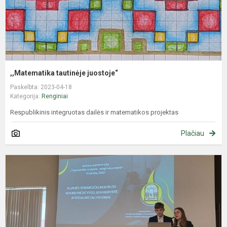
,,Matematika tautinėje juostoje“
Paskelbta: 2023-04-18
Kategorija:
Renginiai
Respublikinis integruotas dailės ir matematikos projektas
Plačiau
M
m
k
K
U