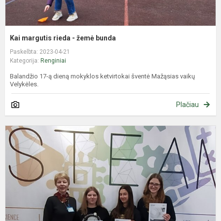
Kai margutis rieda - žemė bunda
Paskelbta: 2023-04-21
Kategorija:
Renginiai
Balandžio 17-ą dieną mokyklos ketvirtokai šventė Mažąsias vaikų
Velykėles.
Plačiau
„
p
a