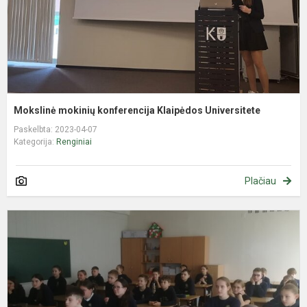
Mokslinė mokinių konferencija Klaipėdos Universitete
Paskelbta: 2023-04-07
Kategorija:
Renginiai
Plačiau
„
b
d