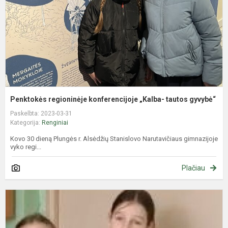
g
Penktokės regioninėje konferencijoje „Kalba- tautos gyvybė“
Paskelbta: 2023-03-31
Kategorija:
Renginiai
Kovo 30 dieną Plungės r. Alsėdžių Stanislovo Narutavičiaus gimnazijoje
vyko regi...
Plačiau
P
U
k