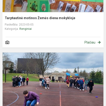
Tarptautinė motinos Žemės diena mokykloje
Paskelbta: 2023-05-05
Kategorija:
Renginiai
Plačiau
K
m
r
-
ž
b