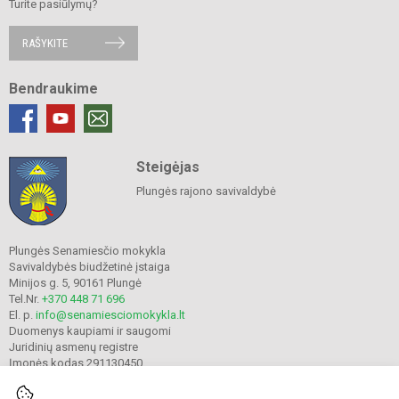
Turite pasiūlymų?
RAŠYKITE
Bendraukime
Steigėjas
Plungės rajono savivaldybė
Plungės Senamiesčio mokykla
Savivaldybės biudžetinė įstaiga
Minijos g. 5, 90161 Plungė
Tel.Nr.
+370 448 71 696
El. p.
info@senamiesciomokykla.lt
Duomenys kaupiami ir saugomi
Juridinių asmenų registre
Įmonės kodas 291130450