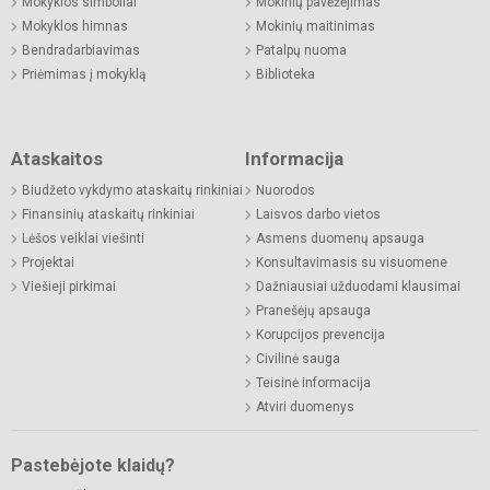
Mokyklos simboliai
Mokinių pavėžėjimas
Mokyklos himnas
Mokinių maitinimas
Bendradarbiavimas
Patalpų nuoma
Priėmimas į mokyklą
Biblioteka
Ataskaitos
Informacija
Biudžeto vykdymo ataskaitų rinkiniai
Nuorodos
Finansinių ataskaitų rinkiniai
Laisvos darbo vietos
Lėšos veiklai viešinti
Asmens duomenų apsauga
Projektai
Konsultavimasis su visuomene
Viešieji pirkimai
Dažniausiai užduodami klausimai
Pranešėjų apsauga
Korupcijos prevencija
Civilinė sauga
Teisinė informacija
Atviri duomenys
Pastebėjote klaidų?