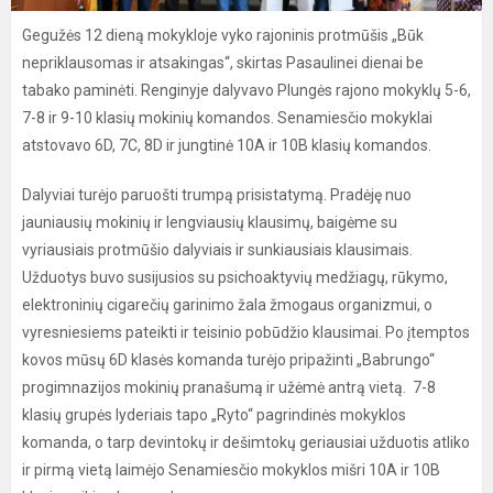
Gegužės 12 dieną mokykloje vyko rajoninis protmūšis „Būk
nepriklausomas ir atsakingas“, skirtas Pasaulinei dienai be
tabako paminėti. Renginyje dalyvavo Plungės rajono mokyklų 5-6,
7-8 ir 9-10 klasių mokinių komandos. Senamiesčio mokyklai
atstovavo 6D, 7C, 8D ir jungtinė 10A ir 10B klasių komandos.
Dalyviai turėjo paruošti trumpą prisistatymą. Pradėję nuo
jauniausių mokinių ir lengviausių klausimų, baigėme su
vyriausiais protmūšio dalyviais ir sunkiausiais klausimais.
Užduotys buvo susijusios su psichoaktyvių medžiagų, rūkymo,
elektroninių cigarečių garinimo žala žmogaus organizmui, o
vyresniesiems pateikti ir teisinio pobūdžio klausimai. Po įtemptos
kovos mūsų 6D klasės komanda turėjo pripažinti „Babrungo“
progimnazijos mokinių pranašumą ir užėmė antrą vietą. 7-8
klasių grupės lyderiais tapo „Ryto“ pagrindinės mokyklos
komanda, o tarp devintokų ir dešimtokų geriausiai užduotis atliko
ir pirmą vietą laimėjo Senamiesčio mokyklos mišri 10A ir 10B