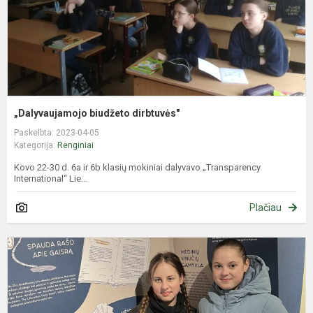
„Dalyvaujamojo biudžeto dirbtuvės"
Paskelbta: 2023-04-05
Kategorija:
Renginiai
Kovo 22-30 d. 6a ir 6b klasių mokiniai dalyvavo „Transparency
International“ Lie...
Plačiau
P
r
k
„
t