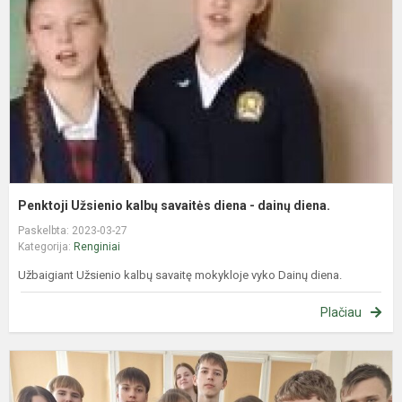
s
d
-
d
d
Penktoji Užsienio kalbų savaitės diena - dainų diena.
Paskelbta: 2023-03-27
Kategorija:
Renginiai
Užbaigiant Užsienio kalbų savaitę mokykloje vyko Dainų diena.
Plačiau
P
„