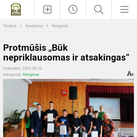
Paieška
Men
Titulinis
Naujienos
Renginiai
Protmūšis „Būk
nepriklausomas ir atsakingas“
Paskelbta: 2023-05-16
Kategorija:
Renginiai